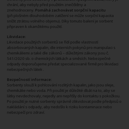
chrání, aby nebyly před použitím znečištěny a
znehodnoceny.
Pomáhá zachovávat sorpční kapacitu
(při plošném dlouhodobém zatížení se může sorpční kapacita
snížit ztrátou volného objemu). Díky tomuto balení je sorbent
připraven k okamžitému použití.
Likvidace:
Likvidace použitých sorbentů se řídí podle vlastností
absorbovaných kapalin, dle interních pokynů pro manipulaci s
chemikáliemi a také dle zákonů – důležitými zákony jsou č.
541/2020 sb. o chemických látkách a směsích. Nebezpečné
odpady doporučujeme předat specializované firmě pro likvidaci
nebezpečných látek .
Bezpečností informace:
Sorbenty slouží k pohlcování rozlitých kapalin, jako jsou oleje,
chemikálie nebo voda. Při použití je důležité dbát na to, aby se
látky nevdechovaly, nejedly ani nepřišly do kontaktu s pokožkou.
Po použití je nutné sorbenty správně zlikvidovat podle předpisů o
nakládání s odpady, aby nedošlo k riziku kontaminace nebo
nebezpečí pro zdraví.