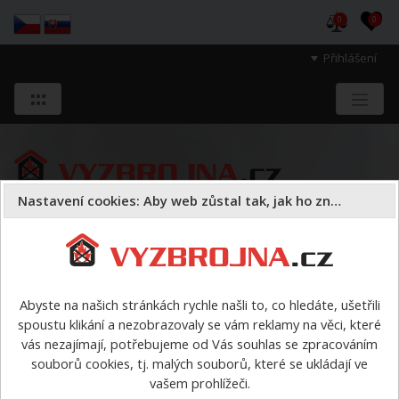
0
0
Přihlášení
Nastavení cookies: Aby web zůstal tak, jak ho znáte
Sloužíme těm, kteří chrání životy, zdraví
a majetek druhých.
Abyste na našich stránkách rychle našli to, co hledáte, ušetřili
spoustu klikání a nezobrazovaly se vám reklamy na věci, které
Hasiva a sorbenty
sorbenty
>
Chemický sorpční had
vás nezajímají, potřebujeme od Vás souhlas se zpracováním
souborů cookies, tj. malých souborů, které se ukládají ve
Chemický sorpční had
vašem prohlížeči.