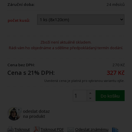
Záruční doba:
24 měsíců
počet kusů:
Zboží není aktuálně skladem.
Rádi vám ho objednáme a sdělíme předpokládaný termín dodání.
Cena bez DPH:
270 Kč
Cena s 21% DPH:
327 Kč
Uvedená cena je platná pro vybranou variantu výše.
Do košíku
Tisknout
Tisknout PDF
Odeslat známému