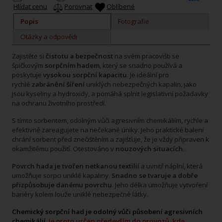
Hlídat cenu
Porovnat
Oblíbené
Popis
Fotografie
Otázky a odpovědi
Zajistěte si
čistotu a bezpečnost
na svém pracovišti se
špičkovým
sorpčním hadem
, který se snadno používá a
poskytuje
vysokou sorpční kapacitu
. Je ideální pro
rychlé
zabránění šíření
uniklých nebezpečných kapalin, jako
jsou kyseliny a hydroxidy, a pomáhá splnit legislativní požadavky
na ochranu životního prostředí.
S tímto sorbentem, odolným vůči agresivním chemikáliím, rychle a
efektivně zareagujete na nečekané úniky. Jeho praktické balení
chrání sorbent před znečištěním a zajišťuje, že je vždy připraven k
okamžitému použití. Otestováno v
nouzových situacích.
Povrch hada je tvořen netkanou textilií
a uvnitř náplní, která
umožňuje sorpci uniklé kapaliny.
Snadno se tvaruje a dobře
přizpůsobuje danému povrchu
. Jeho délka umožňuje vytvoření
bariéry kolem louže uniklé nebezpečné látky.
Chemický sorpční had je odolný vůči působení agresivních
chemikálií.
Je proto určen především do provozů, kde