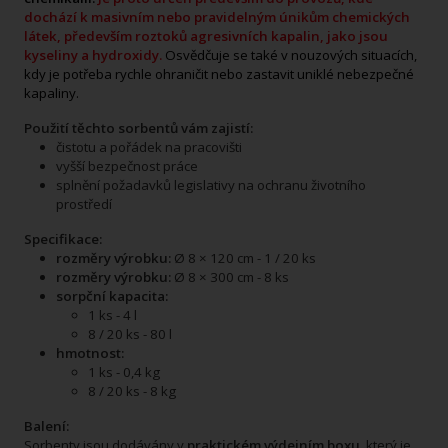
dochází k masivním nebo pravidelným únikům chemických
látek, především roztoků agresivních kapalin, jako jsou
kyseliny a hydroxidy.
Osvědčuje se také v nouzových situacích,
kdy je potřeba rychle ohraničit nebo zastavit uniklé nebezpečné
kapaliny.
Použití těchto sorbentů vám zajistí:
čistotu a pořádek na pracovišti
vyšší bezpečnost práce
splnění požadavků legislativy na ochranu životního
prostředí
Specifikace:
rozměry výrobku:
Ø 8 × 120 cm - 1 / 20 ks
rozměry výrobku:
Ø 8 × 300 cm - 8 ks
sorpční kapacita:
1 ks - 4 l
8 / 20 ks - 80 l
hmotnost:
1 ks - 0,4 kg
8 / 20 ks - 8 kg
Balení:
Sorbenty jsou dodávány v
praktickém výdejním boxu
, který je