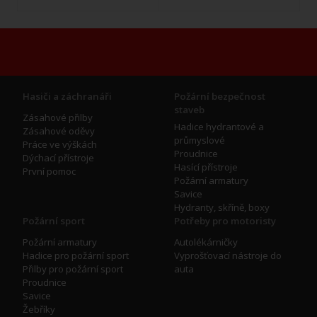
Hasiči a záchranáři
Požární bezpečnost
staveb
Zásahové přilby
Hadice hydrantové a
Zásahové oděvy
průmyslové
Práce ve výškách
Proudnice
Dýchací přístroje
Hasící přístroje
První pomoc
Požární armatury
Savice
Hydranty, skříně, boxy
Požární sport
Potřeby pro motoristy
Požární armatury
Autolékárničky
Hadice pro požární sport
Vyprošťovací nástroje do
Přilby pro požární sport
auta
Proudnice
Savice
Žebříky