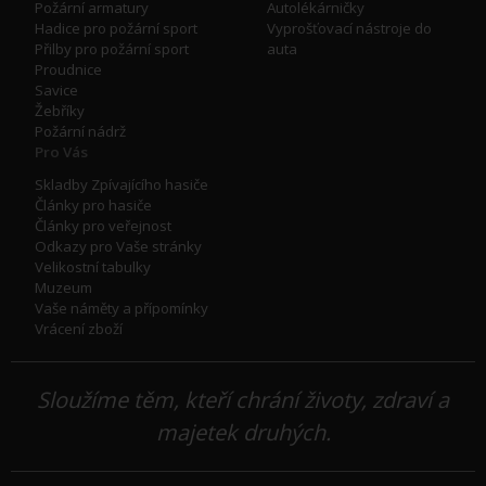
Požární armatury
Autolékárničky
Hadice pro požární sport
Vyprošťovací nástroje do
Přilby pro požární sport
auta
Proudnice
Savice
Žebříky
Požární nádrž
Pro Vás
Skladby Zpívajícího hasiče
Články pro hasiče
Články pro veřejnost
Odkazy pro Vaše stránky
Velikostní tabulky
Muzeum
Vaše náměty a přípomínky
Vrácení zboží
Sloužíme těm, kteří chrání životy, zdraví a
majetek druhých.