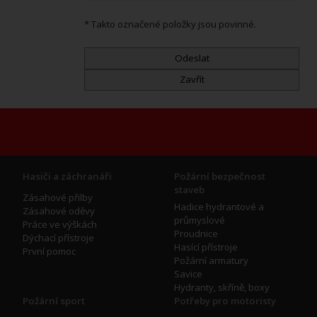
* Takto označené položky jsou povinné.
Hasiči a záchranáři
Požární bezpečnost
staveb
Zásahové přilby
Hadice hydrantové a
Zásahové oděvy
průmyslové
Práce ve výškách
Proudnice
Dýchací přístroje
Hasící přístroje
První pomoc
Požární armatury
Savice
Hydranty, skříně, boxy
Požární sport
Potřeby pro motoristy