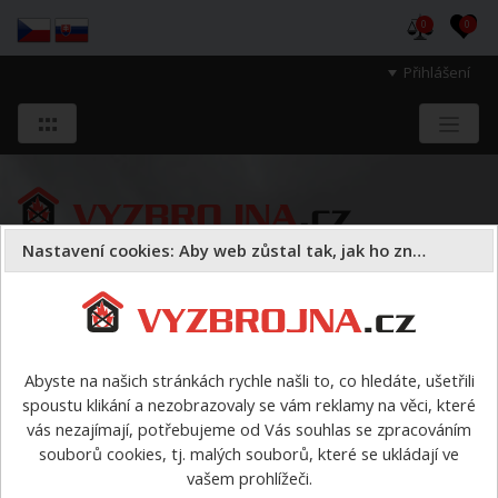
0
0
Přihlášení
Nastavení cookies: Aby web zůstal tak, jak ho znáte
Sloužíme těm, kteří chrání životy, zdraví
a majetek druhých.
Abyste na našich stránkách rychle našli to, co hledáte, ušetřili
spoustu klikání a nezobrazovaly se vám reklamy na věci, které
Požární sport
armatury
>
Savicové šroubení PROFI 3
vás nezajímají, potřebujeme od Vás souhlas se zpracováním
souborů cookies, tj. malých souborů, které se ukládají ve
Poslat dotaz e-mailem
vašem prohlížeči.