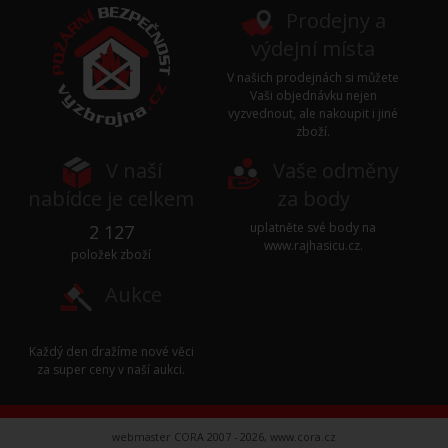
Prodejny a
výdejní místa
V našich prodejnách si můžete
Vaši objednávku nejen
vyzvednout, ale nakoupit i jiné
zboží.
V naší
Vaše odměny
nabídce je celkem
za body
uplatněte své body na
2 127
www.rajhasicu.cz
.
položek zboží
Aukce
Každý den dražíme nové věci
za super ceny v naší
aukci
.
webmaster CORA 2007 - 2026,
www.cora.cz