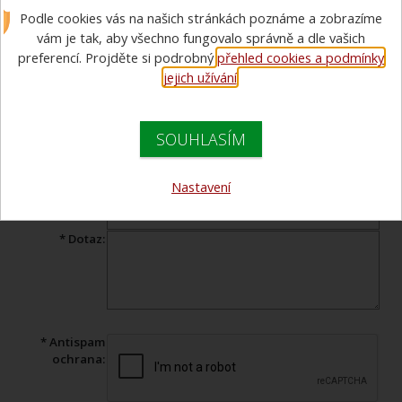
Podle cookies vás na našich stránkách poznáme a zobrazíme
Máte dotaz ohledně prohlíženého zboží? Vyplňte tento formulář a
náš specialista Vám v co nejkratším čase odpoví.
vám je tak, aby všechno fungovalo správně a dle vašich
preferencí. Projděte si podrobný
přehled cookies a podmínky
Produkt:
Savicové šroubení PROFI 3
jejich užívání
.
* Jméno:
SOUHLASÍM
* Váš e-mail:
Telefon:
Nastavení
* Předmět:
* Dotaz:
* Antispam
ochrana: