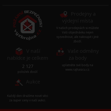
Prodejny a
výdejní místa
V našich prodejnách si můžete
Vaši objednávku nejen
vyzvednout, ale nakoupit i jiné
zboží.
V naší
Vaše odměny
nabídce je celkem
za body
uplatněte své body na
2 127
www.rajhasicu.cz
.
položek zboží
Aukce
Každý den dražíme nové věci
za super ceny v naší
aukci
.