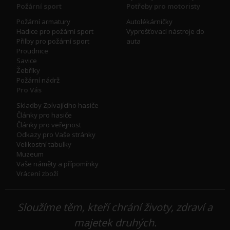
Požární sport
Potřeby pro motoristy
Požární armatury
Autolékárničky
Hadice pro požární sport
Vyprošťovací nástroje do
Přilby pro požární sport
auta
Proudnice
Savice
Žebříky
Požární nádrž
Pro Vás
Skladby Zpívajícího hasiče
Články pro hasiče
Články pro veřejnost
Odkazy pro Vaše stránky
Velikostní tabulky
Muzeum
Vaše náměty a přípomínky
Vrácení zboží
Sloužíme těm, kteří chrání životy, zdraví a
majetek druhých.