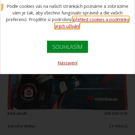
Podle cookies vás na našich stránkách poznáme a zobrazíme
ROSENBAUER/VÝZBROJNA
vám je tak, aby všechno fungovalo správně a dle vašich
preferencí. Projděte si podrobný
přehled cookies a podmínky
jejich užívání
.
SOUHLASÍM
Nastavení
Kód zboží:
200 020 670
Záruční doba:
24 měsíců