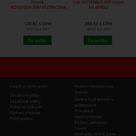
Hrnek
Vak ROSENBAUER nejen
ROSENBAUER/VÝZBROJNA
na přilbu
120 Kč s DPH
350 Kč s DPH
99 Kč bez DPH
289 Kč bez DPH
Do košíku
Do košíku
Hasiči a záchranáři
Požární bezpečnost
staveb
Zásahové přilby
Hadice hydrantové a
Zásahové oděvy
průmyslové
Práce ve výškách
Proudnice
Dýchací přístroje
Hasící přístroje
První pomoc
Požární armatury
Savice
Hydranty, skříně, boxy