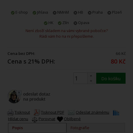
E-shop
Jihlava
NMnM
HB
Praha
Plzeň
HK
Zlín
Opava
Není zboží skladem na vámi vybrané pobočce?
Rádi vám ho na ni přepošleme.
Cena bez DPH:
66 Kč
Cena s 21% DPH:
80 Kč
Do košíku
Tisknout
Tisknout PDF
Odeslat známému
Hlídat cenu
Porovnat
Oblíbené
Popis
Fotografie