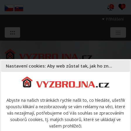
0
0
Přihlášení
Nastavení cookies: Aby web zůstal tak, jak ho znáte
Sloužíme těm, kteří chrání životy, zdraví
a majetek druhých.
Abyste na našich stránkách rychle našli to, co hledáte, ušetřili
spoustu klikání a nezobrazovaly se vám reklamy na věci, které
Dárky a doplňky
Ostatní
>
Taška
vás nezajímají, potřebujeme od Vás souhlas se zpracováním
ROSENBAUER/VÝZBROJNA
souborů cookies, tj. malých souborů, které se ukládají ve
vašem prohlížeči.
Taška