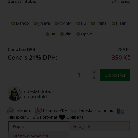
Záruční doba:
24 měsíců
E-shop
Jihlava
NMnM
HB
Praha
Plzeň
HK
Zlín
Opava
Cena bez DPH:
289 Kč
Cena s 21% DPH:
350 Kč
Do košíku
Tisknout
Tisknout PDF
Odeslat známému
Hlídat cenu
Porovnat
Oblíbené
Popis
Fotografie
Otázky a odpovědi