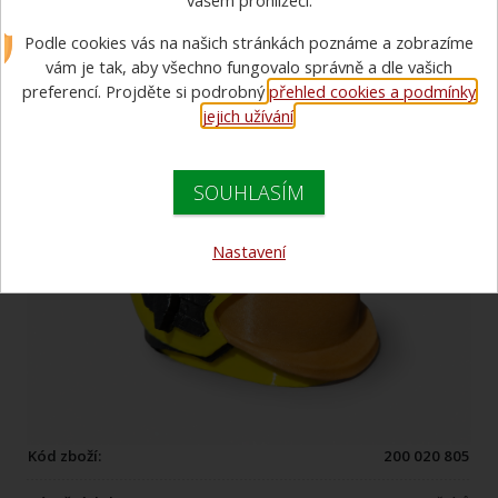
vašem prohlížeči.
hasičská přilba HEROS TITAN
Podle cookies vás na našich stránkách poznáme a zobrazíme
vám je tak, aby všechno fungovalo správně a dle vašich
preferencí. Projděte si podrobný
přehled cookies a podmínky
NOVINKA
jejich užívání
.
SOUHLASÍM
Nastavení
Kód zboží:
200 020 805