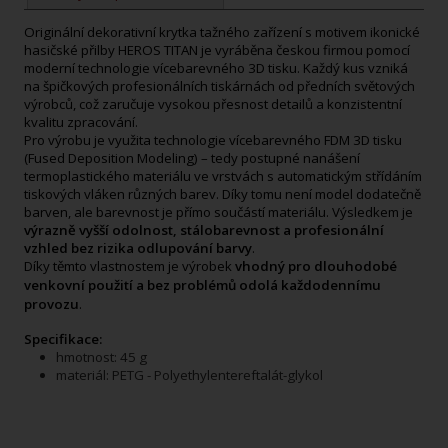
Originální dekorativní krytka tažného zařízení s motivem ikonické
hasičské přilby HEROS TITAN je vyráběna českou firmou pomocí
moderní technologie vícebarevného 3D tisku. Každý kus vzniká
na špičkových profesionálních tiskárnách od předních světových
výrobců, což zaručuje vysokou přesnost detailů a konzistentní
kvalitu zpracování.
Pro výrobu je využita technologie vícebarevného FDM 3D tisku
(Fused Deposition Modeling) – tedy postupné nanášení
termoplastického materiálu ve vrstvách s automatickým střídáním
tiskových vláken různých barev. Díky tomu není model dodatečně
barven, ale barevnost je přímo součástí materiálu. Výsledkem je
výrazně vyšší odolnost, stálobarevnost a profesionální
vzhled bez rizika odlupování barvy
.
Díky těmto vlastnostem je výrobek
vhodný pro dlouhodobé
venkovní použití a bez problémů odolá každodennímu
provozu
.
Specifikace:
hmotnost: 45 g
materiál: PETG - Polyethylentereftalát-glykol