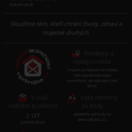
Vrácení zboží
Sloužíme těm, kteří chrání životy, zdraví a
majetek druhých.
Prodejny a
výdejní místa
V našich prodejnách si můžete
Vaši objednávku nejen
vyzvednout, ale nakoupit i jiné
zboží.
V naší
Vaše odměny
nabídce je celkem
za body
uplatněte své body na
2 127
www.rajhasicu.cz
.
položek zboží