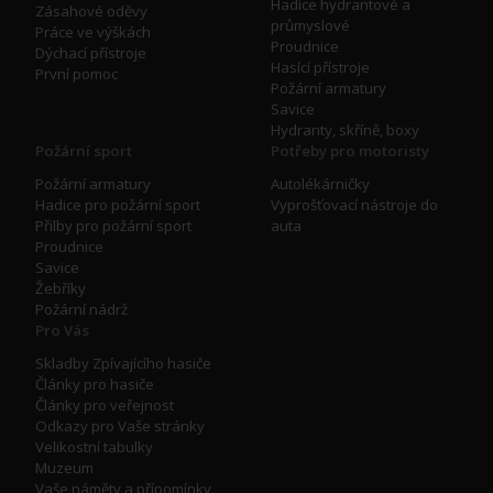
Hadice hydrantové a
Zásahové oděvy
průmyslové
Práce ve výškách
Proudnice
Dýchací přístroje
Hasící přístroje
První pomoc
Požární armatury
Savice
Hydranty, skříně, boxy
Požární sport
Potřeby pro motoristy
Požární armatury
Autolékárničky
Hadice pro požární sport
Vyprošťovací nástroje do
Přilby pro požární sport
auta
Proudnice
Savice
Žebříky
Požární nádrž
Pro Vás
Skladby Zpívajícího hasiče
Články pro hasiče
Články pro veřejnost
Odkazy pro Vaše stránky
Velikostní tabulky
Muzeum
Vaše náměty a přípomínky