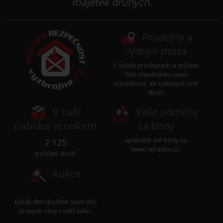
majetek druhých.
Prodejny a
výdejní místa
V našich prodejnách si můžete
Vaši objednávku nejen
vyzvednout, ale nakoupit i jiné
zboží.
V naší
Vaše odměny
nabídce je celkem
za body
uplatněte své body na
2 125
www.rajhasicu.cz
.
položek zboží
Aukce
Každý den dražíme nové věci
za super ceny v naší
aukci
.