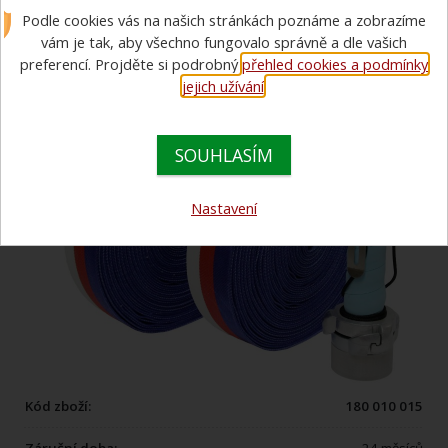
Podle cookies vás na našich stránkách poznáme a zobrazíme
AKCE
vám je tak, aby všechno fungovalo správně a dle vašich
preferencí. Projděte si podrobný
přehled cookies a podmínky
jejich užívání
.
SOUHLASÍM
Nastavení
Kód zboží:
180 010 015
Záruční doba:
24 měsíců