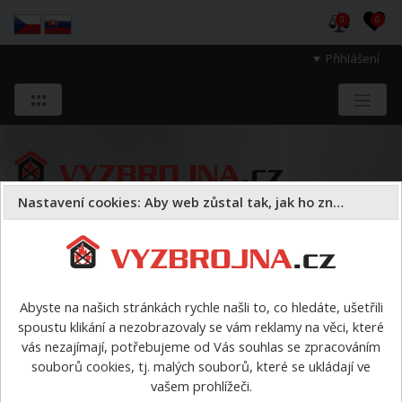
0
0
Přihlášení
Nastavení cookies: Aby web zůstal tak, jak ho znáte
Sloužíme těm, kteří chrání životy, zdraví
a majetek druhých.
Abyste na našich stránkách rychle našli to, co hledáte, ušetřili
spoustu klikání a nezobrazovaly se vám reklamy na věci, které
ZBOŽÍ v AKCI nebo s DÁRKEM
>
Sada TRIKOLORA EXTRA
vás nezajímají, potřebujeme od Vás souhlas se zpracováním
souborů cookies, tj. malých souborů, které se ukládají ve
Sada TRIKOLORA EXTRA
vašem prohlížeči.