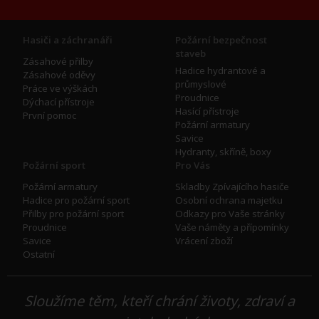
Hasiči a záchranáři
Požární bezpečnost
staveb
Zásahové přilby
Hadice hydrantové a
Zásahové oděvy
průmyslové
Práce ve výškách
Proudnice
Dýchací přístroje
Hasící přístroje
První pomoc
Požární armatury
Savice
Hydranty, skříně, boxy
Požární sport
Pro Vás
Požární armatury
Skladby Zpívajícího hasiče
Hadice pro požární sport
Osobní ochrana majetku
Přilby pro požární sport
Odkazy pro Vaše stránky
Proudnice
Vaše náměty a přípomínky
Savice
Vrácení zboží
Ostatní
Sloužíme těm, kteří chrání životy, zdraví a