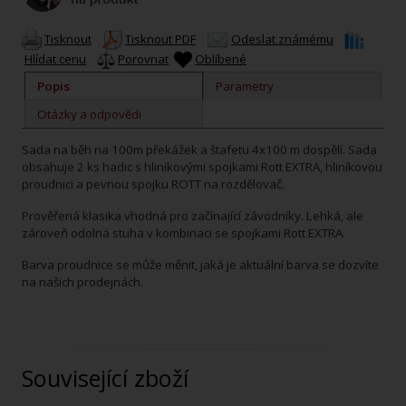
Tisknout
Tisknout PDF
Odeslat známému
Hlídat cenu
Porovnat
Oblíbené
Popis
Parametry
Otázky a odpovědi
Sada na běh na 100m překážek a štafetu 4x100 m dospělí. Sada
obsahuje 2 ks hadic s hliníkovými spojkami Rott EXTRA, hliníkovou
proudnici a pevnou spojku ROTT na rozdělovač.
Prověřená klasika vhodná pro začínající závodníky. Lehká, ale
zároveň odolná stuha v kombinaci se spojkami Rott EXTRA.
Barva proudnice se může měnit, jaká je aktuální barva se dozvíte
na našich prodejnách.
Související zboží