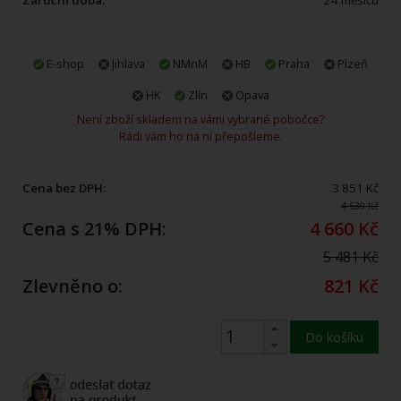
E-shop
Jihlava
NMnM
HB
Praha
Plzeň
HK
Zlín
Opava
Není zboží skladem na vámi vybrané pobočce?
Rádi vám ho na ni přepošleme.
Cena bez DPH:
3 851 Kč
4 530 Kč
Cena s 21% DPH:
4 660 Kč
5 481 Kč
Zlevněno o:
821 Kč
Do košíku