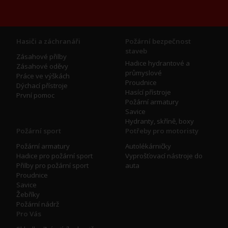
Hasiči a záchranáři
Požární bezpečnost
staveb
Zásahové přilby
Hadice hydrantové a
Zásahové oděvy
průmyslové
Práce ve výškách
Proudnice
Dýchací přístroje
Hasící přístroje
První pomoc
Požární armatury
Savice
Hydranty, skříně, boxy
Požární sport
Potřeby pro motoristy
Požární armatury
Autolékárničky
Hadice pro požární sport
Vyprošťovací nástroje do
Přilby pro požární sport
auta
Proudnice
Savice
Žebříky
Požární nádrž
Pro Vás