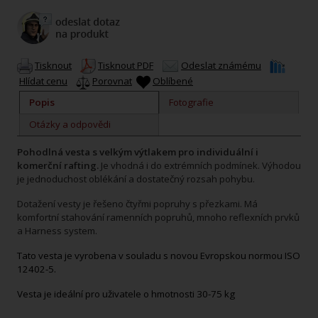
Tisknout
Tisknout PDF
Odeslat známému
Hlídat cenu
Porovnat
Oblíbené
Popis
Fotografie
Otázky a odpovědi
Pohodlná vesta s velkým výtlakem pro individuální i
komerční rafting.
Je vhodná i do extrémních podmínek. Výhodou
je jednoduchost oblékání a dostatečný rozsah pohybu.
Dotažení vesty je řešeno čtyřmi popruhy s přezkami. Má
komfortní stahování ramenních popruhů, mnoho reflexních prvků
a Harness system.
Tato vesta je vyrobena v souladu s novou Evropskou normou ISO
12402-5.
Vesta je ideální pro uživatele o hmotnosti 30-75 kg