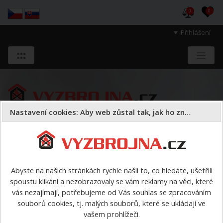
0
0
Přihlášení
Nastavení cookies: Aby web zůstal tak, jak ho znáte
Sloužíme těm, kteří chrání životy, zdraví
a majetek druhých.
Abyste na našich stránkách rychle našli to, co hledáte, ušetřili
spoustu klikání a nezobrazovaly se vám reklamy na věci, které
VÝPRODEJ
>
Plovací vesta X-TREME RENT Harness S/M
vás nezajímají, potřebujeme od Vás souhlas se zpracováním
souborů cookies, tj. malých souborů, které se ukládají ve
Plovací vesta X-TREME RENT
vašem prohlížeči.