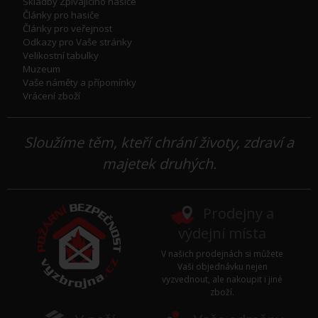
Skladby Zpívajícího hasiče
Články pro hasiče
Články pro veřejnost
Odkazy pro Vaše stránky
Velikostní tabulky
Muzeum
Vaše náměty a přípomínky
Vrácení zboží
Sloužíme těm, kteří chrání životy, zdraví a
majetek druhých.
Prodejny a
výdejní místa
V našich prodejnách si můžete
Vaši objednávku nejen
vyzvednout, ale nakoupit i jiné
zboží.