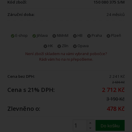
Kód zboží:
150 080 375 S/M
Záruční doba:
24 měsíců
E-shop
Jihlava
NMnM
HB
Praha
Plzeň
HK
Zlín
Opava
Není zboží skladem na vámi vybrané pobočce?
Rádi vám ho na ni přepošleme.
Cena bez DPH:
2 241 Kč
2 636 Kč
Cena s 21% DPH:
2 712 Kč
3 190 Kč
Zlevněno o:
478 Kč
Do košíku