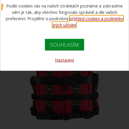
Harness S/M
Podle cookies vás na našich stránkách poznáme a zobrazíme
vám je tak, aby všechno fungovalo správně a dle vašich
preferencí. Projděte si podrobný
přehled cookies a podmínky
VÝPRODEJ
jejich užívání
.
SOUHLASÍM
Nastavení