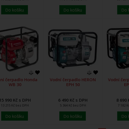
Do košíku
Do košíku
Do 
ní čerpadlo Honda
Vodní čerpadlo HERON
Vodní čer
WB 30
EPH 50
EP
15 990 Kč s DPH
6 490 Kč s DPH
8 690 
13 215 Kč bez DPH
5 364 Kč bez DPH
7 182 
Do košíku
Do košíku
Do 