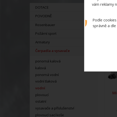
vám reklamy n
DOTACE
POVODNĚ
Podle cookies
Rosenbauer
správně a dle
Požární sport
Armatury
Čerpadla a vysavače
ponorná kalová
kalová
ponorná vodní
vodní tlaková
vodní
Mi
plovoucí
ostatní
vysavače a příslušenství
plovoucí sací koše