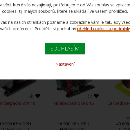
Cena:
Varianty:
a věci, které vás nezajímají, potřebujeme od Vás souhlas se zprac
-- vše --
cookies, tj. malých souborů, které se ukládají ve vašem prohlížeči.
344 Kč - 40 809 Kč
 vás na našich stránkách poznáme a zobrazíme vám je tak, aby vše
 vašich preferencí. Projděte si podrobný
přehled cookies a podmínky 
1
SOUHLASÍM
Nastavení
ničerpadlo WX 10
Miničerpadlo WX 15
Čerpadlo F
ce
13 990 Kč s DPH
16 990 Kč s DPH
40 808
11 562 Kč bez DPH
14 041 Kč bez DPH
33 726 