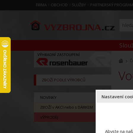
FIRMA
OBCHOD
SLUŽBY
PARTNERSKÝ PROGRA
Slouž
Č
v
ZBOŽÍ PODLE VÝROBCŮ
Vodní č
Nastavení cook
NOVINKY
ZBOŽÍ v AKCI nebo s DÁRKEM
VÝPRODEJ
Abyste na naši