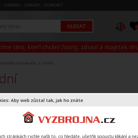
M
KARIÉRA
ODKAZY
KONTAKT
0
íme těm, kteří chrání životy, zdraví a majetek dr
erpadla a vysavače
vodní
odní
erpadla na čistou nebo mírně znečištěnou vodu.
ies: Aby web zůstal tak, jak ho znáte
Doporučujeme
Názvu zboží
Názvu zbož
ch stránkách rychle našli to, co hledáte, ušetřili spoustu klikání a n