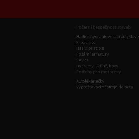
Požární bezpečnost staveb
Hadice hydrantové a průmyslové
Proudnice
Hasící přístroje
Požární armatury
Savice
Hydranty, skříně, boxy
Potřeby pro motoristy
Autolékárničky
Vyprošťovací nástroje do auta