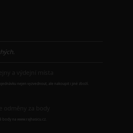
uhých.
jny a výdejní místa
jednávku nejen vyzvednout, ale nakoupit i jiné zboží.
e odměny za body
vé body na
www.rajhasicu.cz
.