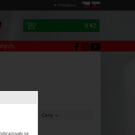
Přihlášení
0 Kč
0
uhých.
í
Ceny
Ceny
ezobrazovaly se