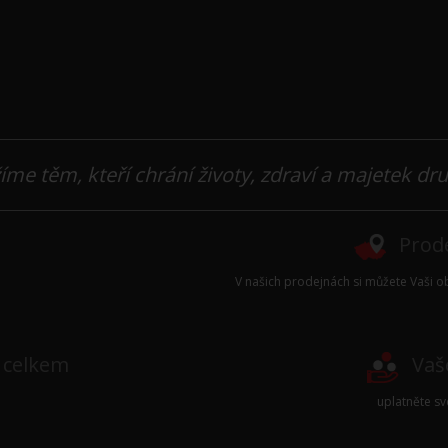
íme těm, kteří chrání životy, zdraví a majetek dr
Prode
V našich prodejnách si můžete Vaši ob
e celkem
Vaš
uplatněte s