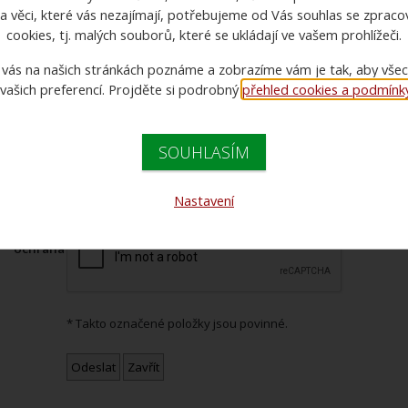
a věci, které vás nezajímají, potřebujeme od Vás souhlas se zprac
* Jméno:
cookies, tj. malých souborů, které se ukládají ve vašem prohlížeči.
* Váš e-mail
 vás na našich stránkách poznáme a zobrazíme vám je tak, aby vše
il adresáta
 vašich preferencí. Projděte si podrobný
přehled cookies a podmínky 
Vzkaz
SOUHLASÍM
Nastavení
* Antispam
ochrana
* Takto označené položky jsou povinné.