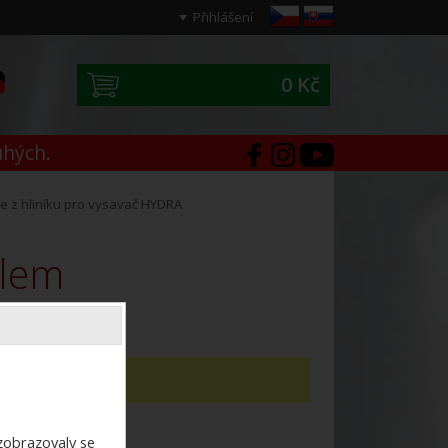
Přihlášení
0 Kč
0
uhých.
e z hliníku pro vysavač HYDRA
ilem
dotaz,
napište jej zde
.
ezobrazovaly se