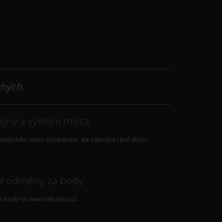
uhých.
jny a výdejní místa
jednávku nejen vyzvednout, ale nakoupit i jiné zboží.
e odměny za body
vé body na
www.rajhasicu.cz
.