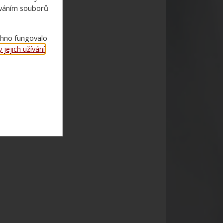
ováním souborů
chno fungovalo
jejich užívání
.