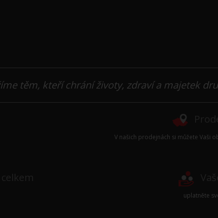
íme těm, kteří chrání životy, zdraví a majetek dr
Prode
V našich prodejnách si můžete Vaši ob
e celkem
Vaš
uplatněte s