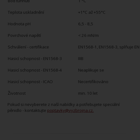
Bod tuhnutí
1 °C
Teplota uskladnění
+1°C až +55°C
Hodnota pH
6,5 - 8,5
Povrchové napětí
< 26 mN/m
Schválení - certifikace
EN1568-1, EN1568-3, splňuje E
Hasicí schopnost - EN1568-3
IIIB
Hasicí schopnost - EN1568-4
Neaplikuje se
Hasicí schopnost - ICAO
Necertifikováno
Životnost
min. 10 let
Pokud si nevyberete z naší nabídky a potřebujete speciální
pěnidlo - kontaktujte
poptavky@vyzbrojna.cz.