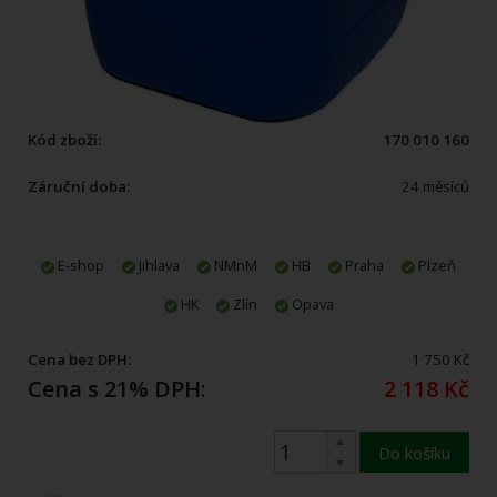
Kód zboží:
170 010 160
Záruční doba:
24 měsíců
E-shop
Jihlava
NMnM
HB
Praha
Plzeň
HK
Zlín
Opava
Cena bez DPH:
1 750 Kč
Cena s 21% DPH:
2 118 Kč
Do košíku