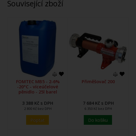
Související zboží
FOMTEC MB5 - 2-6%
Přiměšovač 200
-20°C - víceúčelové
pěnidlo - 25l barel
3 388 Kč s DPH
7 684 Kč s DPH
2 800 Kč bez DPH
6 350 Kč bez DPH
Poptat
Do košíku