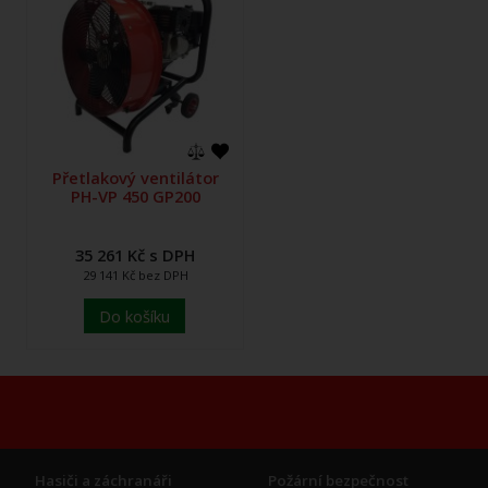
Přetlakový ventilátor
PH-VP 450 GP200
35 261 Kč s DPH
29 141 Kč bez DPH
Do košíku
Hasiči a záchranáři
Požární bezpečnost