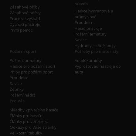
staveb
Zásahové přilby
Hadice hydrantové a
Zásahové oděvy
průmyslové
Práce ve výškách
Proudnice
Dýchací přístroje
Hasící přístroje
První pomoc
Požární armatury
Savice
Hydranty, skříně, boxy
Požární sport
Potřeby pro motoristy
Požární armatury
Autolékárničky
Hadice pro požární sport
Vyprošťovací nástroje do
Přilby pro požární sport
auta
Proudnice
Savice
Žebříky
Požární nádrž
Pro Vás
Skladby Zpívajícího hasiče
Články pro hasiče
Články pro veřejnost
Odkazy pro Vaše stránky
Velikostní tabulky