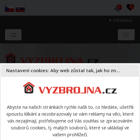
0
0
Přihlášení
Nastavení cookies: Aby web zůstal tak, jak ho znáte
Sloužíme těm, kteří chrání životy, zdraví
a majetek druhých.
Abyste na našich stránkách rychle našli to, co hledáte, ušetřili
spoustu klikání a nezobrazovaly se vám reklamy na věci, které
Hasiva a sorbenty
hasiva
pěnotvorné hasivo
>
vás nezajímají, potřebujeme od Vás souhlas se zpracováním
FOMTEC MB5 - 2-6% víceúčelové pěnidlo - 25l barel
souborů cookies, tj. malých souborů, které se ukládají ve
vašem prohlížeči.
FOMTEC MB5 - 2-6%