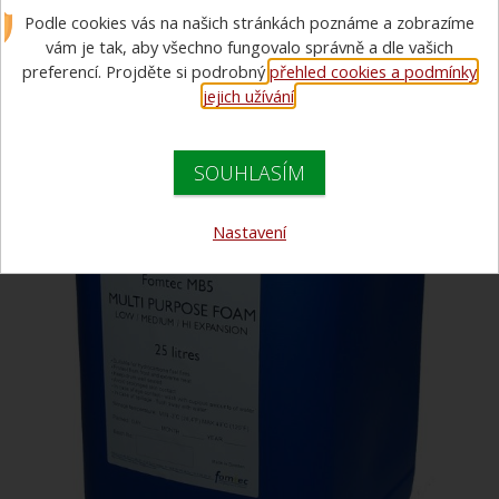
Podle cookies vás na našich stránkách poznáme a zobrazíme
víceúčelové pěnidlo - 25l barel
vám je tak, aby všechno fungovalo správně a dle vašich
preferencí. Projděte si podrobný
přehled cookies a podmínky
jejich užívání
.
SOUHLASÍM
Nastavení