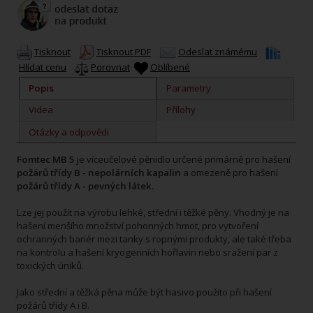
Tisknout
Tisknout PDF
Odeslat známému
Hlídat cenu
Porovnat
Oblíbené
Popis
Parametry
Videa
Přílohy
Otázky a odpovědi
Fomtec MB 5
je víceučelové pěnidlo určené primárně pro hašení
požárů třídy B - nepolárních kapalin
a omezeně pro hašení
požárů třídy A - pevných látek.
Lze jej použít na výrobu lehké, střední i těžké pěny. Vhodný je na
hašení menšího množství pohonných hmot, pro vytvoření
ochranných bariér mezi tanky s ropnými produkty, ale také třeba
na kontrolu a hašení kryogenních hořlavin nebo sražení par z
toxických úniků.
Jako střední a těžká pěna může být hasivo použito při hašení
požárů třídy A i B.