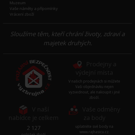
Muzeum
Vaše náměty a přípomínky
Vrácení zboží
Sloužíme těm, kteří chrání životy, zdraví a
majetek druhých.
Prodejny a
výdejní místa
V našich prodejnách si můžete
Vaši objednávku nejen
vyzvednout, ale nakoupit i jiné
zboží.
V naší
Vaše odměny
nabídce je celkem
za body
uplatněte své body na
2 127
www.rajhasicu.cz
.
položek zboží