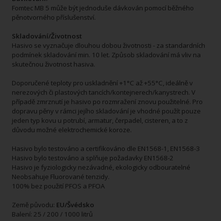
Fomtec MB 5 může být jednoduše dávkován pomocí běžného
pěnotvorného příslušenství.
Skladování/Životnost
Hasivo se vyznačuje dlouhou dobou životnosti - za standardních
podmínek skladování min. 10 let. Způsob skladování má vliv na
skutečnou životnost hasiva.
Doporučené teploty pro uskladnění +1°C až +55°C, ideálně v
nerezových či plastových tancích/kontejnerech/kanystrech. V
případě zmrznutí je hasivo po rozmražení znovu použitelné. Pro
dopravu pěny v rámci jejího skladování je vhodné použít pouze
jeden typ kovu u potrubí, armatur, čerpadel, cisteren, a to z
důvodu možné elektrochemické koroze.
Hasivo bylo testováno a certifikováno dle EN1568-1, EN1568-3
Hasivo bylo testováno a splňuje požadavky EN1568-2
Hasivo je fyziologicky nezávadné, ekologicky odbouratelné
Neobsahuje Fluorované tenzidy.
100% bez použití PFOS a PFOA
Země původu:
EU/Švédsko
Balení: 25 / 200 / 1000 litrů