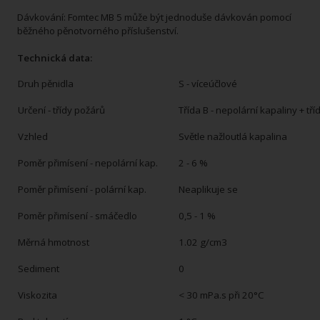
Dávkování: Fomtec MB 5 může být jednoduše dávkován pomocí
běžného pěnotvorného příslušenství.
Technická data:
Druh pěnidla
S - víceúčlové
Určení - třídy požárů
Třída B - nepolární kapaliny + tří
Vzhled
Světle nažloutlá kapalina
Poměr přimísení - nepolární kap.
2 - 6 %
Poměr přimísení - polární kap.
Neaplikuje se
Poměr přimísení - smáčedlo
0,5 - 1 %
Měrná hmotnost
1.02 g/cm3
Sediment
0
Viskozita
< 30 mPa.s při 20°C