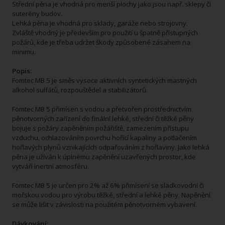
Střední pěna je vhodná pro menší plochy jako jsou např. sklepy či
suterény budov.
Lehká pěna je vhodná pro sklady, garáže nebo strojovny.
Zvláště vhodný je především pro použití u špatně přístupných
požárů, kde je třeba udržet škody způsobené zásahem na
minimu.
Popis:
Fomtec MB 5 je směs vysoce aktivních syntetických mastných
alkohol sulfátů, rozpouštědel a stabilizátorů.
Fomtec MB 5 přimísen s vodou a přetvořen prostřednictvím
pěnotvorných zařízení do finální lehké, střední či těžké pěny
bojuje s požáry zapěněním požářiště, zamezením přístupu
vzduchu, ochlazováním povrchu hořící kapaliny a potlačením
hořlavých plynů vznikajících odpařováním z hořlaviny. Jako lehká
pěna je užíván k úplnému zapěnění uzavřených prostor, kde
vytváří inertní atmosféru.
Fomtec MB 5 je určen pro 2% až 6% přimísení se sladkovodní či
mořskou vodou pro výrobu těžké, střední a lehké pěny. Napěnění
se může lišit v závislosti na použitém pěnotvorném vybavení.
Dávkování: