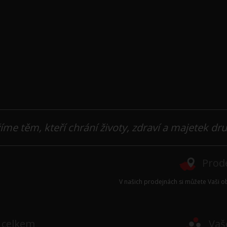
íme těm, kteří chrání životy, zdraví a majetek dr
Prode
V našich prodejnách si můžete Vaši ob
e celkem
Vaš