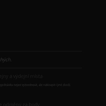
uhých.
jny a výdejní místa
jednávku nejen vyzvednout, ale nakoupit i jiné zboží.
e odměny za body