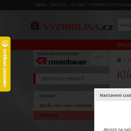
FIRMA
OBCHOD
SLUŽBY
PARTNERSKÝ PROGRA
Slouž
A
k
ZBOŽÍ PODLE VÝROBCŮ
Nastavení cook
NOVINKY
ZBOŽÍ v AKCI nebo s DÁRKEM
VÝPRODEJ
Abyste na naši