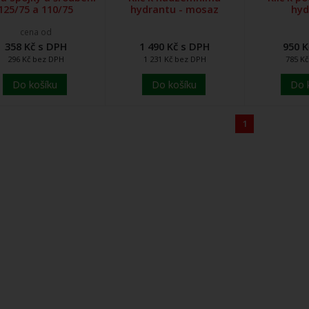
125/75 a 110/75
hydrantu - mosaz
hyd
cena od
358 Kč s DPH
1 490 Kč s DPH
950 K
296 Kč bez DPH
1 231 Kč bez DPH
785 K
Do košíku
Do košíku
Do 
1