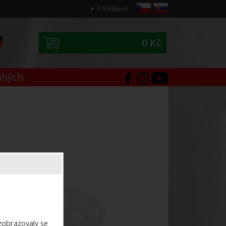
Přihlášení
0 Kč
0
uhých.
ezobrazovaly se