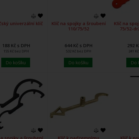
čský univerzální klíč
Klíč na spojky a šroubení
Klíč na spo
110/75/52
75/52-dr
188 Kč s DPH
644 Kč s DPH
292 K
155 Kč bez DPH
532 Kč bez DPH
241 K
Do košíku
Do košíku
Do 
na spojky a šroubení
Klíč k nadzemnímu
Klíč k 