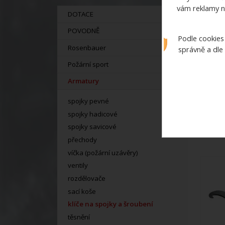
vám reklamy n
DOTACE
POVODNĚ
Podle cookies
Rosenbauer
správně a dle
Požární sport
Armatury
spojky pevné
spojky hadicové
spojky savicové
přechody
víčka (požární uzávěry)
ventily
rozdělovače
sací koše
klíče na spojky a šroubení
těsnění