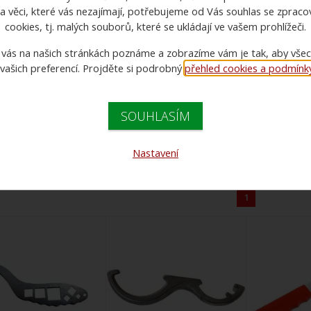
a věci, které vás nezajímají, potřebujeme od Vás souhlas se zprac
cookies, tj. malých souborů, které se ukládají ve vašem prohlížeči.
 vás na našich stránkách poznáme a zobrazíme vám je tak, aby vše
 vašich preferencí. Projděte si podrobný
přehled cookies a podmínky 
Doporučujeme
Názvu zboží
Názvu zbož
SOUHLASÍM
Cena:
Varianty:
-- vše --
187 Kč - 1 490 Kč
Nastavení
1