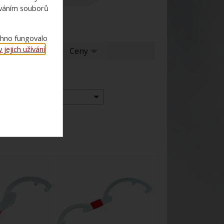
ováním souborů
chno fungovalo
jejich užívání
.
í
Ceny
Ceny
Výrobce:
-- vše --