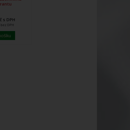
rantu
č s DPH
č bez DPH
košíku