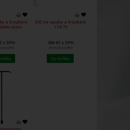
jky a šroubení
Klíč na spojky a šroubení
žadlo plast
110/75
č s DPH
386 Kč s DPH
č bez DPH
319 Kč bez DPH
košíku
Do košíku
podzemnímu