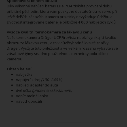
Spolehlivost během použití
Díky výkonné nabíjecí baterii LiFe PO4 získáte provozní dobu
přibližně pět hodin, která vám poskytne dostatečnou rezervu při
ještě delších zásazích. Kamera prakticky nevyžaduje údržbu a
životnost integrované baterie je přibližně 4 000 nabíjecích cyklů.
Vysoce kvalitní termokamera za lákavou cenu
Naše termokamera Dräger UCF FireVista nabízí vynikající kvalitu
obrazu za lákavou cenu, a to v důvěryhodné kvalitě značky
Dräger. Využijte tuto příležitost a ve velkém rozsahu vybavte své
zásahové týmy snadno použitelnou a technicky pokročilou
kamerou.
Obsah balení:
nabíječka
napájecí zdroj
(130–240 V)
nabíjecí adaptér do auta
dvě očka
(připevněná ke kameře)
odnímatelné lanko
návod k použití