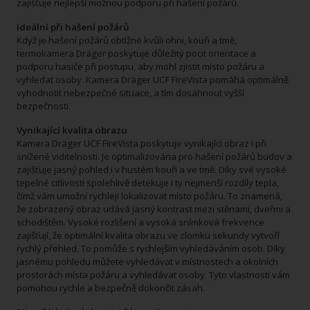
zajišťuje nejlepší možnou podporu při hašení požárů.
​Ideální při hašení požárů
Když je hašení požárů obtížné kvůli ohni, kouři a tmě,
termokamera Dräger poskytuje důležitý pocit orientace a
podporu hasiče při postupu, aby mohl zjistit místo požáru a
vyhledat osoby. Kamera Dräger UCF FireVista pomáhá optimálně
vyhodnotit nebezpečné situace, a tím dosáhnout vyšší
bezpečnosti.
Vynikající kvalita obrazu
Kamera Dräger UCF FireVista poskytuje vynikající obraz i při
snížené viditelnosti. Je optimalizována pro hašení požárů budov a
zajišťuje jasný pohled i v hustém kouři a ve tmě. Díky své vysoké
tepelné citlivosti spolehlivě detekuje i ty nejmenší rozdíly tepla,
čímž vám umožní rychleji lokalizovat místo požáru. To znamená,
že zobrazený obraz udává jasný kontrast mezi stěnami, dveřmi a
schodištěm. Vysoké rozlišení a vysoká snímková frekvence
zajišťují, že optimální kvalita obrazu ve zlomku sekundy vytvoří
rychlý přehled. To pomůže s rychlejším vyhledáváním osob. Díky
jasnému pohledu můžete vyhledávat v místnostech a okolních
prostorách místa požáru a vyhledávat osoby. Tyto vlastnosti vám
pomohou rychle a bezpečně dokončit zásah.