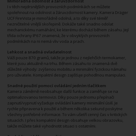
Mimořádná odolnost a žáruvzdornost
I v těch nejdrsnějších provozních podmínkách se můžete
spolehnout na odolnost a žáruvzdornost kamery. Kamera Dräger
UCF FireVista je mimořádně odolná, a to díky své téměř
nezničitelné vnější skořepině. Dokáže také snadno odolat
mechanickému namáhání, ke kterému dochází během zásahu. Její
třída ochrany IP67 znamená, že v obvyklých provozních
podmínkách na ni nemá vliv voda a prach.
​Lehkost a snadná ovladatelnost
Váží pouze 870 gramů, takže je jednou z nejlehčích termokamer,
které jsou aktuálně na trhu. Během zásahu to znamená dvě
důležité výhody: zvýšenou mobilitu a minimální fyzickou námahu
pro uživatele. Kompaktní design zajišťuje pohodlnou manipulaci.
Snadné použití pomocí ovládání jedním tlačítkem
Kamera záměrně neobsahuje další funkce a zaměřuje se na
optimalizovanou termovizi. Díky pouze jednomu přepínači
zapnutí/vypnutí vyžaduje ovládání kamery minimální úsilí. Je
rychle připravena k použití a během několika sekund poskytne
všechny potřebné informace. To vám ušetří cenný čas v kritických
situacích. I přes kompaktní design obsahuje velkou obrazovku,
takže můžete také vyhodnotit situaci s ostatními.