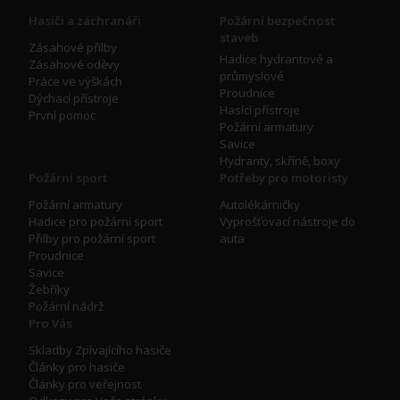
Hasiči a záchranáři
Požární bezpečnost
staveb
Zásahové přilby
Hadice hydrantové a
Zásahové oděvy
průmyslové
Práce ve výškách
Proudnice
Dýchací přístroje
Hasící přístroje
První pomoc
Požární armatury
Savice
Hydranty, skříně, boxy
Požární sport
Potřeby pro motoristy
Požární armatury
Autolékárničky
Hadice pro požární sport
Vyprošťovací nástroje do
Přilby pro požární sport
auta
Proudnice
Savice
Žebříky
Požární nádrž
Pro Vás
Skladby Zpívajícího hasiče
Články pro hasiče
Články pro veřejnost