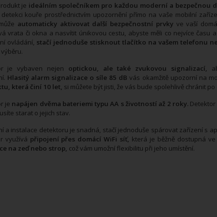
rodukt je
ideálním společníkem pro každou moderní a bezpečnou 
detekci kouře prostřednictvím upozornění přímo na vaše mobilní zařízen
 může
automaticky aktivovat další bezpečnostní prvky
ve vaší domác
á vrata či okna a nasvítit únikovou cestu, abyste měli co nejvíce času
ní ovládání,
stačí jednoduše stisknout tlačítko na vašem telefonu n
 výběru.
or je vybaven nejen
optickou, ale také zvukovou signalizací,
ab
ní.
Hlasitý alarm signalizace o síle 85 dB
vás okamžitě upozorní na mo
u, která činí 10 let,
si můžete být jisti, že vás bude spolehlivě chránit 
r je
napájen dvěma bateriemi typu AA s životností až 2 roky.
Detekto
íte starat o jejich stav.
ní a instalace detektoru je snadná,
stačí jednoduše spárovat zařízení s ap
or využívá
připojení přes domácí WiFi síť,
která je běžně dostupná ve 
ace na zeď nebo strop,
což vám umožní flexibilitu při jeho umístění.