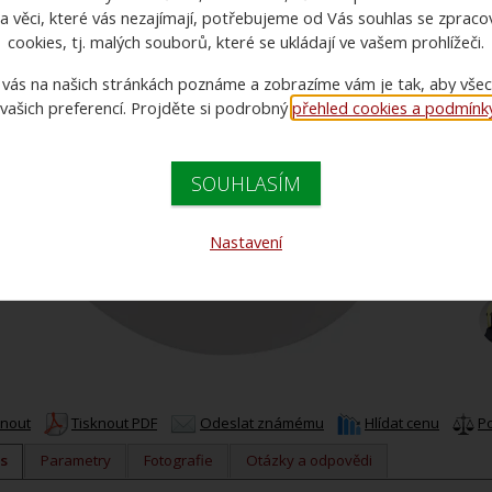
a věci, které vás nezajímají, potřebujeme od Vás souhlas se zprac
cookies, tj. malých souborů, které se ukládají ve vašem prohlížeči.
 vás na našich stránkách poznáme a zobrazíme vám je tak, aby vše
 vašich preferencí. Projděte si podrobný
přehled cookies a podmínky 
C
C
SOUHLASÍM
Nastavení
knout
Tisknout PDF
Odeslat známému
Hlídat cenu
P
s
Parametry
Fotografie
Otázky a odpovědi