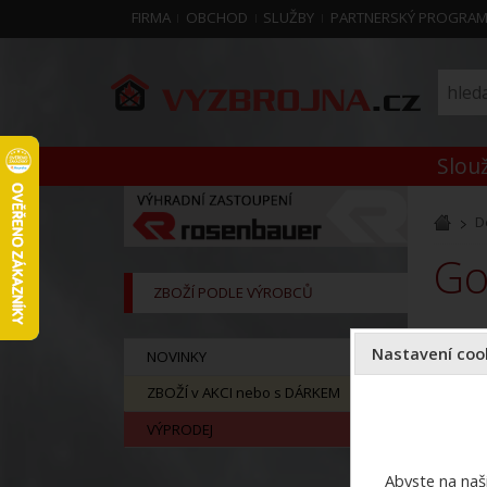
FIRMA
OBCHOD
SLUŽBY
PARTNERSKÝ PROGRA
Slouž
D
G
ZBOŽÍ PODLE VÝROBCŮ
Nastavení cook
NOVINKY
ZBOŽÍ v AKCI nebo s DÁRKEM
VÝPRODEJ
Abyste na naši