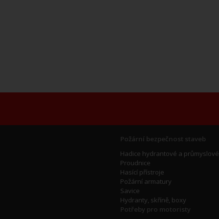
Požární bezpečnost staveb
Hadice hydrantové a průmyslové
Proudnice
Hasící přístroje
Požární armatury
Savice
Hydranty, skříně, boxy
Potřeby pro motoristy