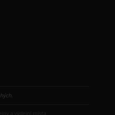
uhých.
jny a výdejní místa