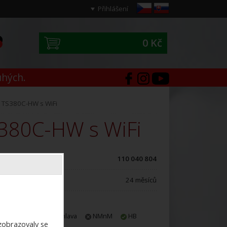
Přihlášení
0 Kč
0
uhých.
 TS380C-HW s WiFi
S380C-HW s WiFi
ód zboží:
110 040 804
áruční doba:
24 měsíců
E-shop
Jihlava
NMnM
HB
ezobrazovaly se