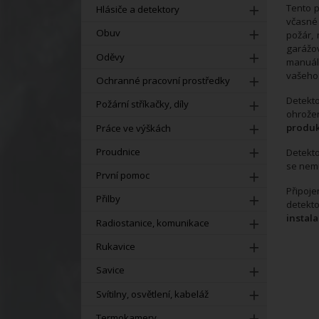
Tento p
Hlásiče a detektory
včasné 
Obuv
požár,
garážov
Oděvy
manuál
vašeho
Ochranné pracovní prostředky
Detekt
Požární stříkačky, díly
ohrože
produkt
Práce ve výškách
Proudnice
Detekto
se nemus
První pomoc
Připoje
Přilby
detekt
instal
Radiostanice, komunikace
Rukavice
Savice
Svítilny, osvětlení, kabeláž
Termokamery