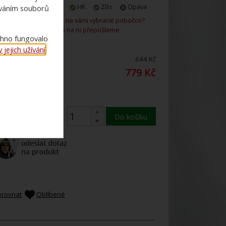
Praha
Plzeň
HK
Zlín
Opava
ováním souborů
Není zboží skladem na vámi vybrané pobočce?
Rádi vám ho na ni přepošleme.
chno fungovalo
jejich užívání
.
ena bez DPH:
644 Kč
ena s 21%
779 Kč
DPH:
Do košíku
orovnat
Oblíbené