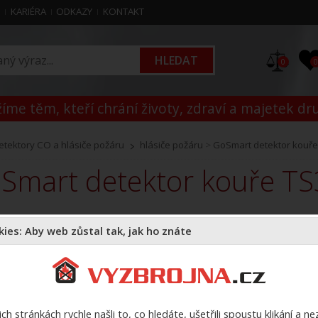
M
KARIÉRA
ODKAZY
KONTAKT
0
íme těm, kteří chrání životy, zdraví a majetek dr
etektory CO a hlásiče požáru
hlásiče požáru
>
GoSmart detektor kouře
oSmart detektor kouře T
K
ies: Aby web zůstal tak, jak ho znáte
Z
ch stránkách rychle našli to, co hledáte, ušetřili spoustu klikání a n