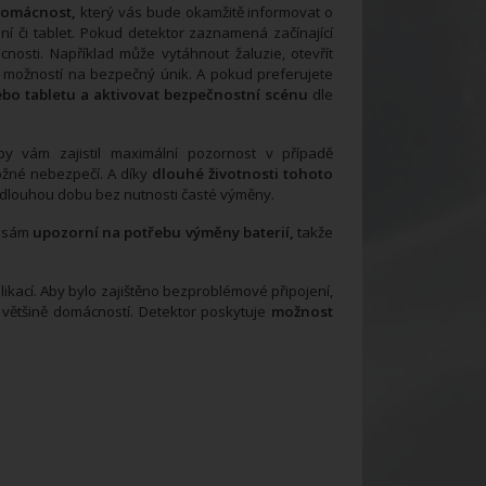
domácnost,
který vás bude okamžitě informovat o
í či tablet. Pokud detektor zaznamená začínající
nosti. Například může vytáhnout žaluzie, otevřít
 a možností na bezpečný únik. A pokud preferujete
ebo tabletu a aktivovat bezpečnostní scénu
dle
y vám zajistil maximální pozornost v případě
žné nebezpečí. A díky
dlouhé životnosti tohoto
po dlouhou dobu bez nutnosti časté výměny.
r sám
upozorní na potřebu výměny baterií,
takže
likací. Aby bylo zajištěno bezproblémové připojení,
většině domácností. Detektor poskytuje
možnost