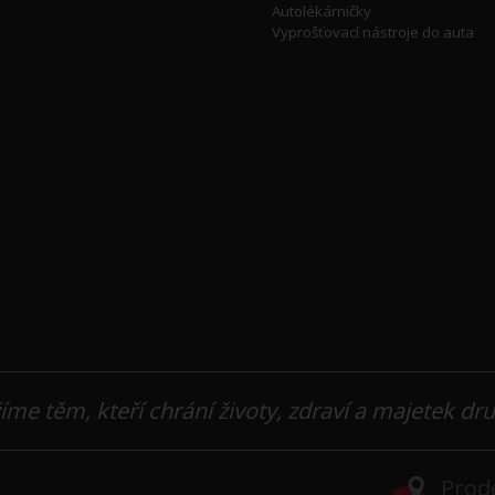
Autolékárničky
Vyprošťovací nástroje do auta
íme těm, kteří chrání životy, zdraví a majetek dr
Prode