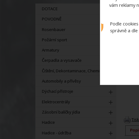
vám reklamy n
DOTACE
POVODNĚ
Podle cookies
Rosenbauer
správně a dle
Požární sport
Armatury
Čerpadla a vysavače
Čištění, Dekontaminace, Chemie
Automobily a přívěsy
Dýchací přístroje
Elektrocentrály
Zásobní balíčky jídla
Tis
Hadice
Popi
Hadice - údržba