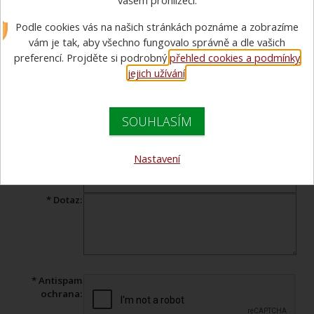
vašem prohlížeči.
Podle cookies vás na našich stránkách poznáme a zobrazíme
Máte dotaz ohledně prohlíženého zboží? Vyplňte tento formulář a
náš specialista Vám v co nejkratším čase odpoví.
vám je tak, aby všechno fungovalo správně a dle vašich
preferencí. Projděte si podrobný
přehled cookies a podmínky
Produkt:
Přilba Mammut SKYWALKER 3.0
jejich užívání
.
* Jméno:
SOUHLASÍM
* Váš e-mail:
Telefon:
Nastavení
* Předmět:
* Dotaz:
* Antispam
ochrana: