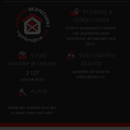
Prodejny a
výdejní místa
V našich prodejnách si můžete
Vaši objednávku nejen
vyzvednout, ale nakoupit i jiné
zboží.
V naší
Vaše odměny
nabídce je celkem
za body
uplatněte své body na
2 127
www.rajhasicu.cz
.
položek zboží
Aukce
Každý den dražíme nové věci
za super ceny v naší
aukci
.