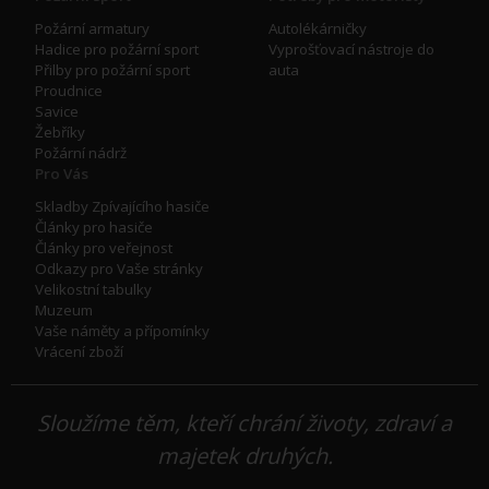
Požární armatury
Autolékárničky
Hadice pro požární sport
Vyprošťovací nástroje do
Přilby pro požární sport
auta
Proudnice
Savice
Žebříky
Požární nádrž
Pro Vás
Skladby Zpívajícího hasiče
Články pro hasiče
Články pro veřejnost
Odkazy pro Vaše stránky
Velikostní tabulky
Muzeum
Vaše náměty a přípomínky
Vrácení zboží
Sloužíme těm, kteří chrání životy, zdraví a
majetek druhých.