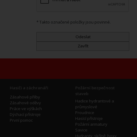
* Takto označené položky jsou povinné.
Hasiči a záchranáři
Požární bezpečnost
staveb
Zásahové přilby
Hadice hydrantové a
Zásahové oděvy
průmyslové
Práce ve výškách
Proudnice
Dýchací přístroje
Hasící přístroje
První pomoc
Požární armatury
Savice
Hydranty, skříně, boxy