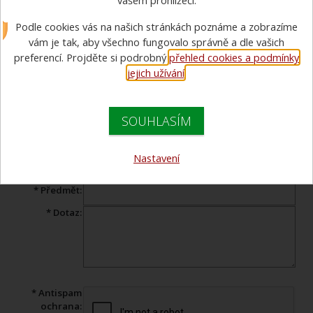
vašem prohlížeči.
Poslat dotaz e-mailem
Podle cookies vás na našich stránkách poznáme a zobrazíme
Máte dotaz ohledně prohlíženého zboží? Vyplňte tento formulář a
vám je tak, aby všechno fungovalo správně a dle vašich
náš specialista Vám v co nejkratším čase odpoví.
preferencí. Projděte si podrobný
přehled cookies a podmínky
jejich užívání
.
Produkt:
C52 PES-PUR - hadice sportovní, odlehčená
* Jméno:
SOUHLASÍM
* Váš e-mail:
Telefon:
Nastavení
* Předmět:
* Dotaz:
* Antispam
ochrana: