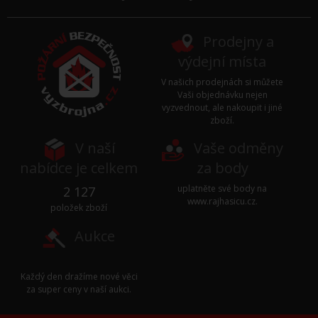
Prodejny a
výdejní místa
V našich prodejnách si můžete
Vaši objednávku nejen
vyzvednout, ale nakoupit i jiné
zboží.
V naší
Vaše odměny
nabídce je celkem
za body
uplatněte své body na
2 127
www.rajhasicu.cz
.
položek zboží
Aukce
Každý den dražíme nové věci
za super ceny v naší
aukci
.