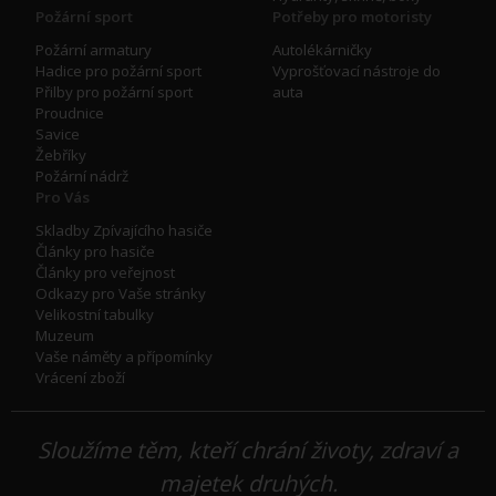
Požární sport
Potřeby pro motoristy
Požární armatury
Autolékárničky
Hadice pro požární sport
Vyprošťovací nástroje do
Přilby pro požární sport
auta
Proudnice
Savice
Žebříky
Požární nádrž
Pro Vás
Skladby Zpívajícího hasiče
Články pro hasiče
Články pro veřejnost
Odkazy pro Vaše stránky
Velikostní tabulky
Muzeum
Vaše náměty a přípomínky
Vrácení zboží
Sloužíme těm, kteří chrání životy, zdraví a
majetek druhých.