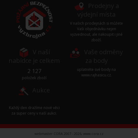
Prodejny a
výdejní místa
V našich prodejnách si můžete
Vaši objednávku nejen
vyzvednout, ale nakoupit i jiné
zboží.
V naší
Vaše odměny
nabídce je celkem
za body
uplatněte své body na
2 127
www.rajhasicu.cz
.
položek zboží
Aukce
Každý den dražíme nové věci
za super ceny v naší
aukci
.
webmaster CORA 2007 - 2026,
www.cora.cz