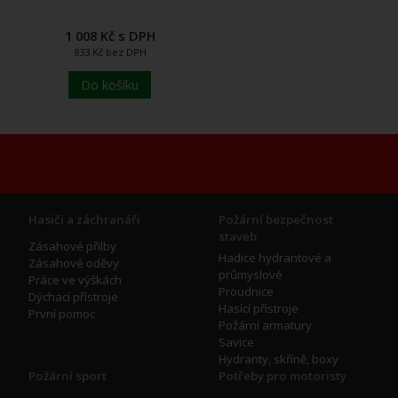
1 008 Kč s DPH
833 Kč bez DPH
Do košíku
Hasiči a záchranáři
Požární bezpečnost
staveb
Zásahové přilby
Hadice hydrantové a
Zásahové oděvy
průmyslové
Práce ve výškách
Proudnice
Dýchací přístroje
Hasící přístroje
První pomoc
Požární armatury
Savice
Hydranty, skříně, boxy
Požární sport
Potřeby pro motoristy