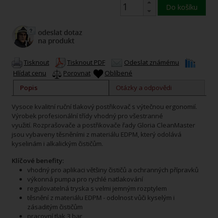
Do košíku
Tisknout
Tisknout PDF
Odeslat známému
Hlídat cenu
Porovnat
Oblíbené
Popis
Otázky a odpovědi
Vysoce kvalitní ruční tlakový postřikovač s výtečnou ergonomií.
Výrobek profesionální třídy vhodný pro všestranné
využití. Rozprašovače a postřikovače řady Gloria CleanMaster
jsou vybaveny těsněními z materiálu EDPM, který odolává
kyselinám i alkalickým čističům.
Klíčové benefity:
vhodný pro aplikaci většiny čističů a ochranných přípravků
výkonná pumpa pro rychlé natlakování
regulovatelná tryska s velmi jemným rozptylem
těsnění z materiálu EDPM - odolnost vůči kyselým i
zásaditým čističům
pracovní tlak 3 bar