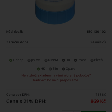
Kód zboží:
150 130 102
Záruční doba:
24 měsíců
E-shop
Jihlava
NMnM
HB
Praha
Plzeň
HK
Zlín
Opava
Není zboží skladem na vámi vybrané pobočce?
Rádi vám ho na ni přepošleme.
Cena bez DPH:
718 Kč
Cena s 21% DPH:
869 Kč