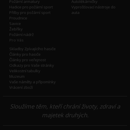
Požární armatury
Autolékárničky
Hadice pro požární sport
Vyprošťovací nástroje do
Přilby pro požární sport
auta
Proudnice
Savice
Žebříky
Požární nádrž
Pro Vás
Skladby Zpívajícího hasiče
Články pro hasiče
Články pro veřejnost
Odkazy pro Vaše stránky
Velikostní tabulky
Muzeum
Vaše náměty a přípomínky
Vrácení zboží
Sloužíme těm, kteří chrání životy, zdraví a
majetek druhých.