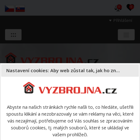
0
0
Přihlášení
Nastavení cookies: Aby web zůstal tak, jak ho znáte
Sloužíme těm, kteří chrání životy, zdraví
a majetek druhých.
Abyste na našich stránkách rychle našli to, co hledáte, ušetřili
spoustu klikání a nezobrazovaly se vám reklamy na věci, které
Čištění, Dekontaminace, Chemie
>
Rozprašovač GLORIA
vás nezajímají, potřebujeme od Vás souhlas se zpracováním
CleanMaster CM 12
souborů cookies, tj. malých souborů, které se ukládají ve
vašem prohlížeči.
Rozprašovač GLORIA