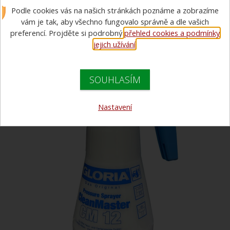
Podle cookies vás na našich stránkách poznáme a zobrazíme
CleanMaster CM 12
vám je tak, aby všechno fungovalo správně a dle vašich
preferencí. Projděte si podrobný
přehled cookies a podmínky
jejich užívání
.
SOUHLASÍM
Nastavení