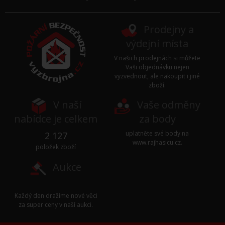
Prodejny a
výdejní místa
V našich prodejnách si můžete
Vaši objednávku nejen
vyzvednout, ale nakoupit i jiné
zboží.
V naší
Vaše odměny
nabídce je celkem
za body
uplatněte své body na
2 127
www.rajhasicu.cz
.
položek zboží
Aukce
Každý den dražíme nové věci
za super ceny v naší
aukci
.