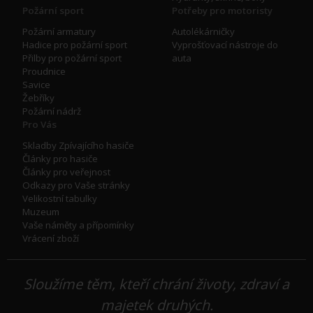
Požární sport
Potřeby pro motoristy
Požární armatury
Autolékárničky
Hadice pro požární sport
Vyprošťovací nástroje do
Přilby pro požární sport
auta
Proudnice
Savice
Žebříky
Požární nádrž
Pro Vás
Skladby Zpívajícího hasiče
Články pro hasiče
Články pro veřejnost
Odkazy pro Vaše stránky
Velikostní tabulky
Muzeum
Vaše náměty a přípomínky
Vrácení zboží
Sloužíme těm, kteří chrání životy, zdraví a
majetek druhých.