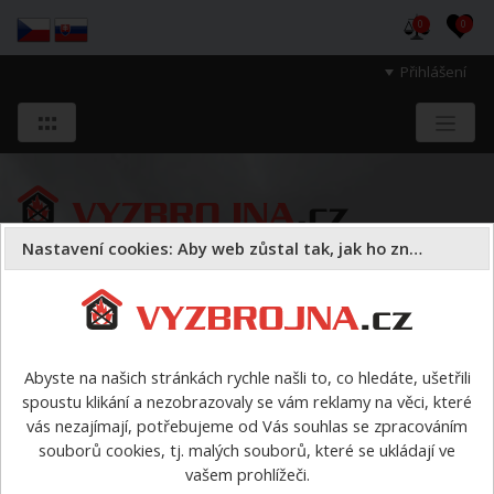
0
0
Přihlášení
Nastavení cookies: Aby web zůstal tak, jak ho znáte
Sloužíme těm, kteří chrání životy, zdraví
a majetek druhých.
Abyste na našich stránkách rychle našli to, co hledáte, ušetřili
spoustu klikání a nezobrazovaly se vám reklamy na věci, které
Oděvy
kukly, spodní prádlo, ponožky
>
Kukla NANOFULL
vás nezajímají, potřebujeme od Vás souhlas se zpracováním
s technologií Nomex® NanoFlex LAM
souborů cookies, tj. malých souborů, které se ukládají ve
vašem prohlížeči.
Poslat dotaz e-mailem