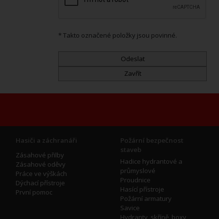
* Takto označené položky jsou povinné.
Hasiči a záchranáři
Požární bezpečnost
staveb
Zásahové přilby
Hadice hydrantové a
Zásahové oděvy
průmyslové
Práce ve výškách
Proudnice
Dýchací přístroje
Hasící přístroje
První pomoc
Požární armatury
Savice
Hydranty, skříně, boxy