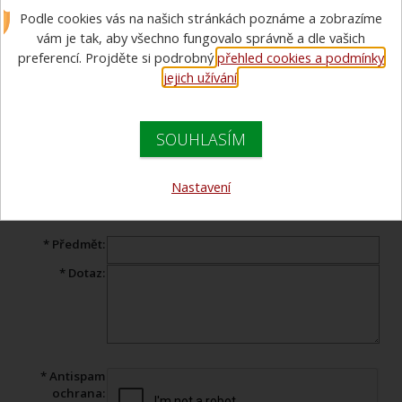
Podle cookies vás na našich stránkách poznáme a zobrazíme
Máte dotaz ohledně prohlíženého zboží? Vyplňte tento formulář a
vám je tak, aby všechno fungovalo správně a dle vašich
náš specialista Vám v co nejkratším čase odpoví.
preferencí. Projděte si podrobný
přehled cookies a podmínky
jejich užívání
.
Produkt:
Kukla NANOFULL s technologií Nomex® NanoFlex
LAM
SOUHLASÍM
* Jméno:
* Váš e-mail:
Nastavení
Telefon:
* Předmět:
* Dotaz:
* Antispam
ochrana: