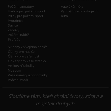
Požární armatury
Autolékárničky
Hadice pro požární sport
Vyprošťovací nástroje do
Přilby pro požární sport
auta
Proudnice
Savice
Žebříky
Požární nádrž
Pro Vás
Skladby Zpívajícího hasiče
Články pro hasiče
Články pro veřejnost
Odkazy pro Vaše stránky
Velikostní tabulky
Muzeum
Vaše náměty a přípomínky
Vrácení zboží
Sloužíme těm, kteří chrání životy, zdraví a
majetek druhých.