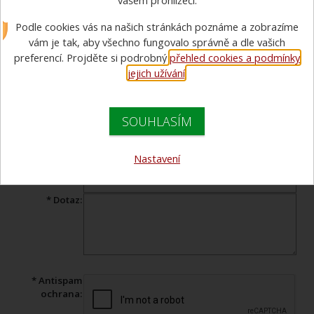
vašem prohlížeči.
Podle cookies vás na našich stránkách poznáme a zobrazíme
Máte dotaz ohledně prohlíženého zboží? Vyplňte tento formulář a
náš specialista Vám v co nejkratším čase odpoví.
vám je tak, aby všechno fungovalo správně a dle vašich
preferencí. Projděte si podrobný
přehled cookies a podmínky
Produkt:
Kukla dvouvrstvá NANO FLEX
jejich užívání
.
* Jméno:
SOUHLASÍM
* Váš e-mail:
Telefon:
Nastavení
* Předmět:
* Dotaz:
* Antispam
ochrana: