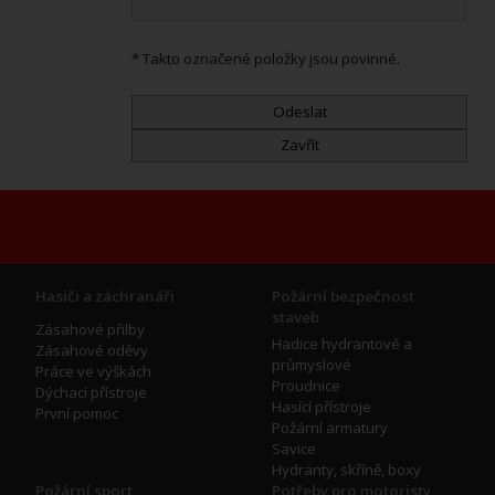
* Takto označené položky jsou povinné.
Hasiči a záchranáři
Požární bezpečnost
staveb
Zásahové přilby
Hadice hydrantové a
Zásahové oděvy
průmyslové
Práce ve výškách
Proudnice
Dýchací přístroje
Hasící přístroje
První pomoc
Požární armatury
Savice
Hydranty, skříně, boxy
Požární sport
Potřeby pro motoristy