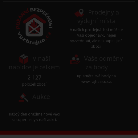
Prodejny a
výdejní místa
V našich prodejnách si můžete
Vaši objednávku nejen
vyzvednout, ale nakoupit i jiné
zboží.
V naší
Vaše odměny
nabídce je celkem
za body
uplatněte své body na
2 127
www.rajhasicu.cz
.
položek zboží
Aukce
Každý den dražíme nové věci
za super ceny v naší
aukci
.