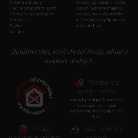
Požární armatury
Skladby Zpívajícího hasiče
Hadice pro požární sport
Osobní ochrana majetku
Přilby pro požární sport
Odkazy pro Vaše stránky
Proudnice
Vaše náměty a přípomínky
Savice
Vrácení zboží
Ostatní
Sloužíme těm, kteří chrání životy, zdraví a
majetek druhých.
Prodejny a
výdejní místa
V našich prodejnách si můžete
Vaši objednávku nejen
vyzvednout, ale nakoupit i jiné
zboží.
V naší
Vaše odměny
nabídce je celkem
za body