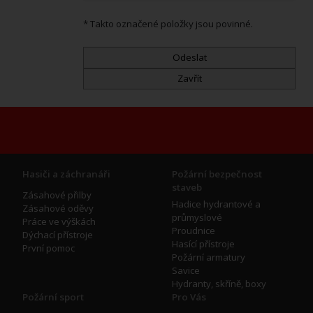
* Takto označené položky jsou povinné.
Hasiči a záchranáři
Požární bezpečnost
staveb
Zásahové přilby
Hadice hydrantové a
Zásahové oděvy
průmyslové
Práce ve výškách
Proudnice
Dýchací přístroje
Hasící přístroje
První pomoc
Požární armatury
Savice
Hydranty, skříně, boxy
Požární sport
Pro Vás