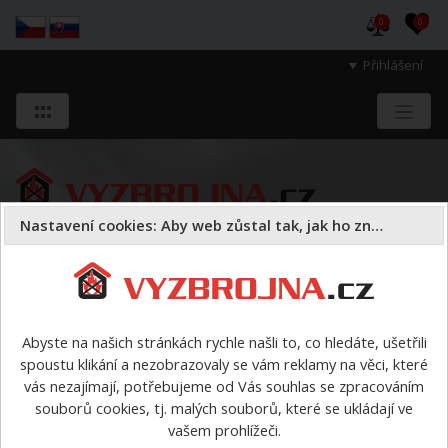
0
0
Přihlášení
Nastavení cookies: Aby web zůstal tak, jak ho znáte
Sloužíme těm, kteří chrání životy, zdraví
a majetek druhých.
Abyste na našich stránkách rychle našli to, co hledáte, ušetřili
spoustu klikání a nezobrazovaly se vám reklamy na věci, které
Oděvy
údržba a čištění
>
F15 mycí prostředek
vás nezajímají, potřebujeme od Vás souhlas se zpracováním
souborů cookies, tj. malých souborů, které se ukládají ve
Poslat dotaz e-mailem
vašem prohlížeči.