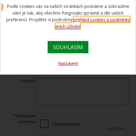
Podle cookies vás na našich stránkách poznáme a zobrazíme
Máte dotaz ohledně prohlíženého zboží? Vyplňte tento formulář a
náš specialista Vám v co nejkratším čase odpoví.
vám je tak, aby všechno fungovalo správně a dle vašich
preferencí. Projděte si podrobný
přehled cookies a podmínky
Produkt:
F15 mycí prostředek
jejich užívání
.
* Jméno:
SOUHLASÍM
* Váš e-mail:
Telefon:
Nastavení
* Předmět:
* Dotaz:
* Antispam
ochrana: