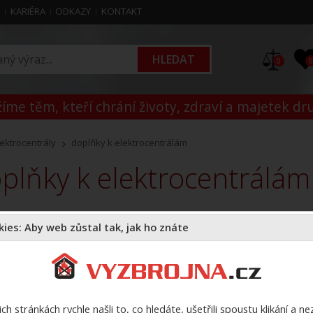
M
KARIÉRA
ODKAZY
KONTAKT
0
íme těm, kteří chrání životy, zdraví a majetek dr
lektrocentrály
doplňky k elektrocentrálám
oplňky k elektrocentrálám
ies: Aby web zůstal tak, jak ho znáte
Doporučujeme
Názvu zboží
Názvu zbož
Cena:
Varianty:
-- vše --
ch stránkách rychle našli to, co hledáte, ušetřili spoustu klikání a n