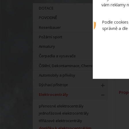
vám reklamy n
DOTACE
POVODNĚ
Podle cookies
Rosenbauer
správně a dle
Požární sport
Armatury
Čerpadla a vysavače
Čištění, Dekontaminace, Chemie
Automobily a přívěsy
Dýchací přístroje
Prop
Elektrocentrály
přenosné elektrocentrály
jednofázové elektrocentrály
třífázové elektrocentrály
doplňky k elektrocentrálám