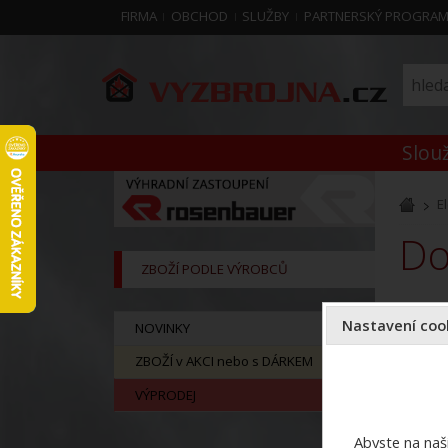
FIRMA
OBCHOD
SLUŽBY
PARTNERSKÝ PROGRA
Slouž
E
d
ZBOŽÍ PODLE VÝROBCŮ
Nastavení cook
NOVINKY
ZBOŽÍ v AKCI nebo s DÁRKEM
VÝPRODEJ
Abyste na naši