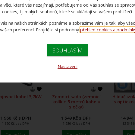
1 548 Kč - 14 942 Kč
a věci, které vás nezajímají, potřebujeme od Vás souhlas se zprac
cookies, tj. malých souborů, které se ukládají ve vašem prohlížeči.
 vás na našich stránkách poznáme a zobrazíme vám je tak, aby vše
1
 vašich preferencí. Projděte si podrobný
přehled cookies a podmínky 
SOUHLASÍM
Nastavení
ojovací kabel 3,7kW
Zemnicí sada (zemnicí
Hlídač izo
kolík + 5 metrů kabelu
s optickou
s očky)
1 960 Kč s DPH
1 549 Kč s DPH
14 941
1 620 Kč bez DPH
1 280 Kč bez DPH
12 348 
Do košíku
Do košíku
Do 