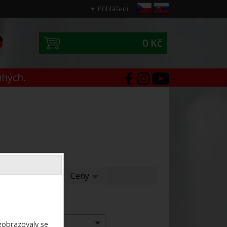
Přihlášení
0 Kč
0
uhých.
í
Ceny
Ceny
Výrobce:
-- vše --
ezobrazovaly se