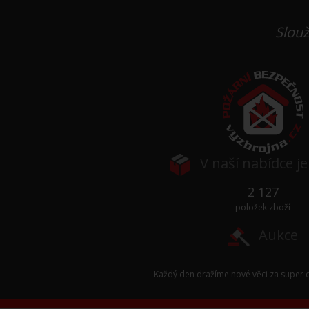
Slouž
V naší nabídce j
2 127
položek zboží
Aukce
Každý den dražíme nové věci za super c