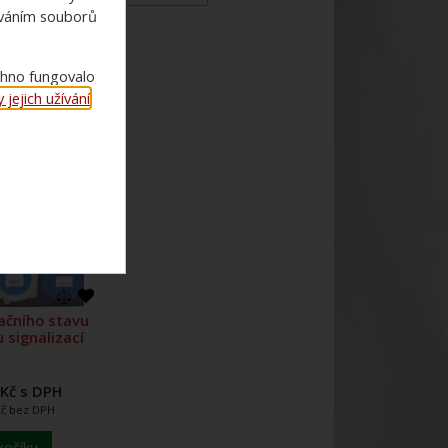
ováním souborů
chno fungovalo
jejich užívání
.
lačního stavu
 signalizací
 Kč s DPH
Kč bez DPH
košíku