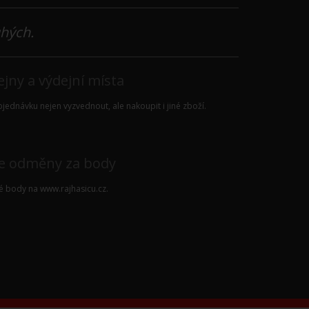
uhých.
jny a výdejní místa
jednávku nejen vyzvednout, ale nakoupit i jiné zboží.
e odměny za body
vé body na
www.rajhasicu.cz
.