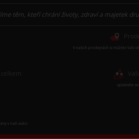
íme těm, kteří chrání životy, zdraví a majetek dr
Prode
V našich prodejnách si můžete Vaši ob
e celkem
Vaš
uplatněte s
eny v naší
aukci
.