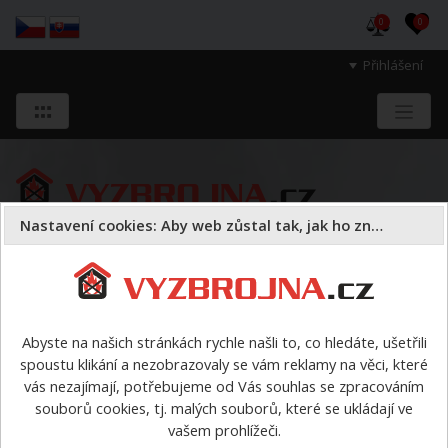
0
0
Přihlášení
Nastavení cookies: Aby web zůstal tak, jak ho znáte
Sloužíme těm, kteří chrání životy, zdraví
a majetek druhých.
Abyste na našich stránkách rychle našli to, co hledáte, ušetřili
spoustu klikání a nezobrazovaly se vám reklamy na věci, které
Věcná výzbroj a výstroj
hašení lesních požárů
>
vás nezajímají, potřebujeme od Vás souhlas se zpracováním
Portugalská motyka (OMNISFERA)
souborů cookies, tj. malých souborů, které se ukládají ve
vašem prohlížeči.
Portugalská motyka