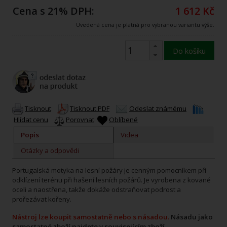
Cena s 21% DPH:
1 612 Kč
Uvedená cena je platná pro vybranou variantu výše.
Do košíku
Tisknout
Tisknout PDF
Odeslat známému
Hlídat cenu
Porovnat
Oblíbené
Popis
Videa
Otázky a odpovědi
Portugalská motyka na lesní požáry je cenným pomocníkem při
odklízení terénu při hašení lesních požárů. Je vyrobena z kované
oceli a naostřena, takže dokáže odstraňovat podrost a
prořezávat kořeny.
Nástroj lze koupit samostatně nebo s násadou.
Násadu jako
samostatné zboží najdete v souvisejícím zboží.