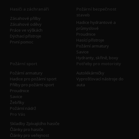
Hasiči a záchranáři
Požární bezpečnost
staveb
Zásahové přilby
Hadice hydrantové a
Zásahové oděvy
průmyslové
Práce ve výškách
Proudnice
Dýchací přístroje
Hasící přístroje
První pomoc
Požární armatury
Savice
Hydranty, skříně, boxy
Požární sport
Potřeby pro motoristy
Požární armatury
Autolékárničky
Hadice pro požární sport
Vyprošťovací nástroje do
Přilby pro požární sport
auta
Proudnice
Savice
Žebříky
Požární nádrž
Pro Vás
Skladby Zpívajícího hasiče
Články pro hasiče
Články pro veřejnost