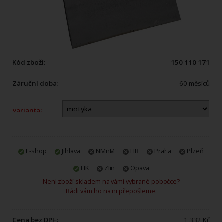
Kód zboží:
150 110 171
Záruční doba:
60 měsíců
varianta:
E-shop
Jihlava
NMnM
HB
Praha
Plzeň
HK
Zlín
Opava
Není zboží skladem na vámi vybrané pobočce?
Rádi vám ho na ni přepošleme.
Cena bez DPH:
1 332 Kč