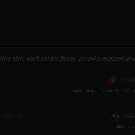
íme těm, kteří chrání životy, zdraví a majetek dr
Prode
V našich prodejnách si můžete Vaši ob
e celkem
Vaš
uplatněte s