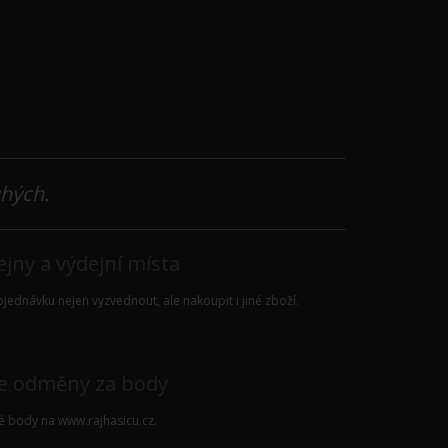
uhých.
jny a výdejní místa
jednávku nejen vyzvednout, ale nakoupit i jiné zboží.
e odměny za body
vé body na
www.rajhasicu.cz
.