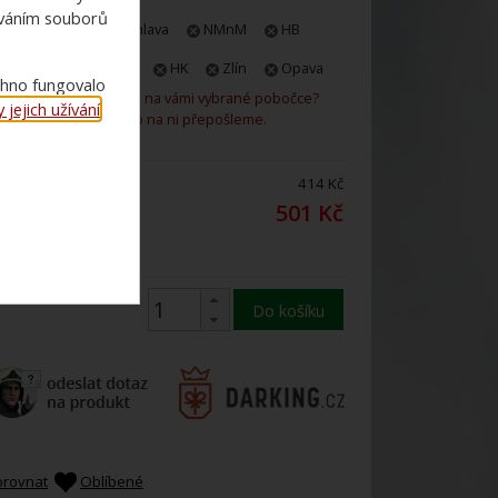
ováním souborů
E-shop
Jihlava
NMnM
HB
Praha
Plzeň
HK
Zlín
Opava
chno fungovalo
Není zboží skladem na vámi vybrané pobočce?
jejich užívání
.
Rádi vám ho na ni přepošleme.
ena bez DPH:
414 Kč
ena s 21%
501 Kč
DPH:
Do košíku
orovnat
Oblíbené