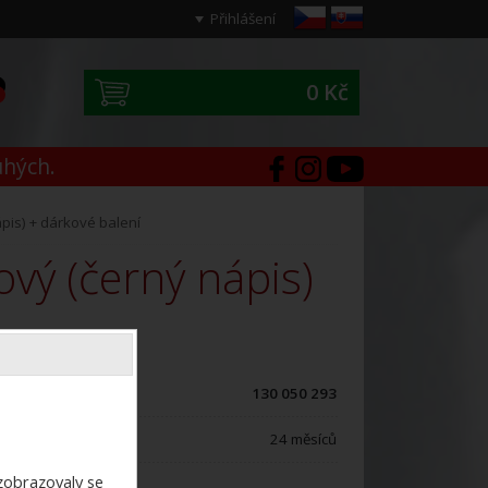
Přihlášení
0 Kč
0
uhých.
pis) + dárkové balení
ód zboží:
130 050 293
áruční doba:
24 měsíců
ezobrazovaly se