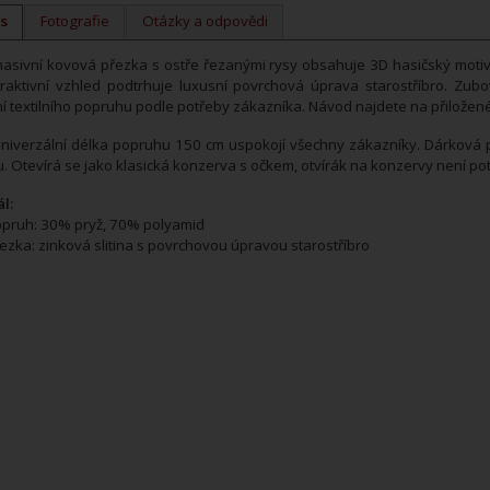
s
Fotografie
Otázky a odpovědi
asivní kovová přezka s ostře řezanými rysy obsahuje 3D hasičský motiv 
Atraktivní vzhled podtrhuje luxusní povrchová úprava starostříbro. 
í textilního popruhu podle potřeby zákazníka. Návod najdete na přiložen
niverzální délka popruhu 150 cm uspokojí všechny zákazníky. Dárková 
u. Otevírá se jako klasická konzerva s očkem, otvírák na konzervy není po
l:
pruh: 30% pryž, 70% polyamid
ezka: zinková slitina s povrchovou úpravou starostříbro