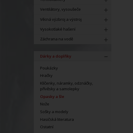
Ventilátory, vysoušeče
Věcná výzbroj a výstroj
Vysokotlaké hašení
Záchrana na vodě
Dárky a doplňky
Poukázky
Hračky
Klíčenky, náramky, odznáčky,
přívěsky a samolepky
Opasky a šle
Nože
Sošky a modely
Hasičská literatura
Ostatní