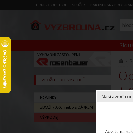
FIRMA
OBCHOD
SLUŽBY
PARTNERSKÝ PROGRA
Slouž
D
Opasek HASIČKY 3D - neonový (černý nápis)
ZBOŽÍ PODLE VÝROBCŮ
+ 
Nastavení cook
NOVINKY
ZBOŽÍ v AKCI nebo s DÁRKEM
VÝPRODEJ
Abyste na naši