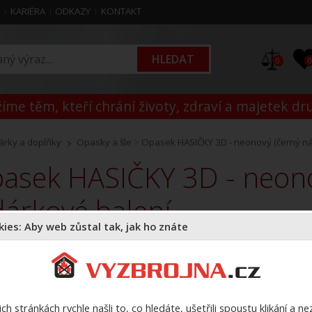
M
KARIÉRA
ODKAZY
KONTAKT
0
íme těm, kteří chrání životy, zdraví a majetek dr
árky a doplňky
Opasky a šle
>
Opasek HASIČKY 3D - neonový (černý ná
dárkové balení
ies: Aby web zůstal tak, jak ho znáte
K
Z
ch stránkách rychle našli to, co hledáte, ušetřili spoustu klikání a n