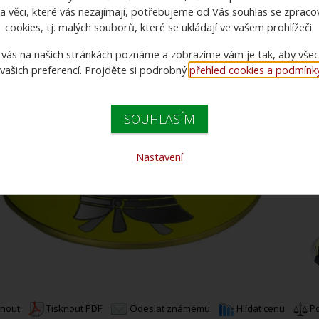
a věci, které vás nezajímají, potřebujeme od Vás souhlas se zprac
cookies, tj. malých souborů, které se ukládají ve vašem prohlížeči.
 vás na našich stránkách poznáme a zobrazíme vám je tak, aby vše
 vašich preferencí. Projděte si podrobný
přehled cookies a podmínky 
SOUHLASÍM
C
C
Nastavení
knout
Tisknout PDF
Odeslat známému
Hlídat cenu
P