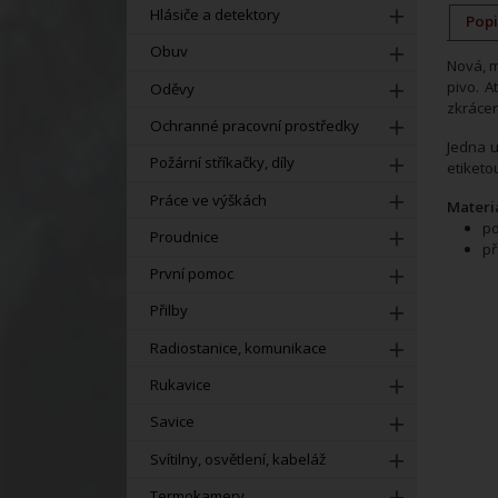
Hlásiče a detektory
Popi
Obuv
Nová, m
pivo. 
Oděvy
zkrácen
Ochranné pracovní prostředky
Jedna u
Požární stříkačky, díly
etiketo
Práce ve výškách
Materiá
po
Proudnice
př
První pomoc
Přilby
Radiostanice, komunikace
Rukavice
Savice
Svítilny, osvětlení, kabeláž
Termokamery