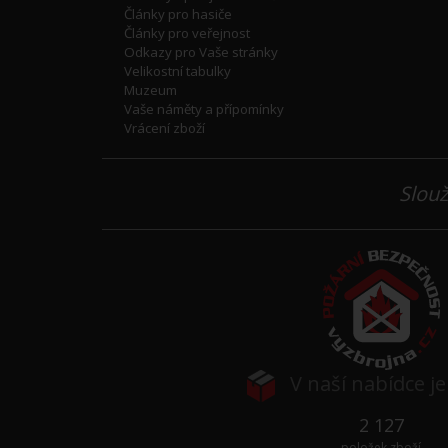
Články pro hasiče
Články pro veřejnost
Odkazy pro Vaše stránky
Velikostní tabulky
Muzeum
Vaše náměty a přípomínky
Vrácení zboží
Slouž
V naší nabídce j
2 127
položek zboží