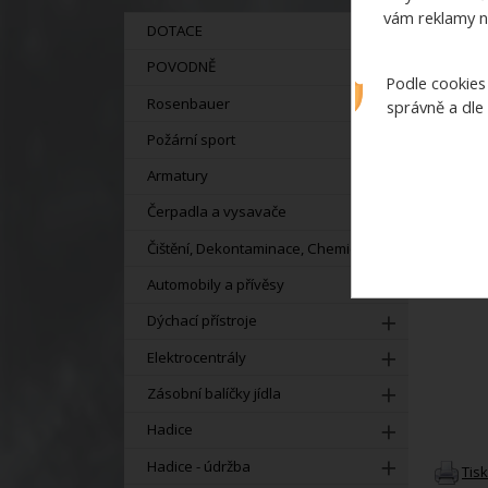
vám reklamy n
DOTACE
POVODNĚ
Podle cookies
Rosenbauer
správně a dle
Požární sport
Armatury
Čerpadla a vysavače
Čištění, Dekontaminace, Chemie
Automobily a přívěsy
Dýchací přístroje
Elektrocentrály
Zásobní balíčky jídla
Hadice
Hadice - údržba
Tis