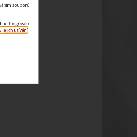
ováním souborů
chno fungovalo
jejich užívání
.