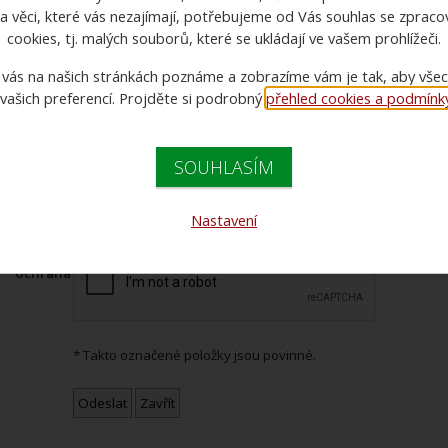
a věci, které vás nezajímají, potřebujeme od Vás souhlas se zprac
* Jméno:
cookies, tj. malých souborů, které se ukládají ve vašem prohlížeči.
* Váš e-mail
 vás na našich stránkách poznáme a zobrazíme vám je tak, aby vše
il adresáta
 vašich preferencí. Projděte si podrobný
přehled cookies a podmínky 
Vzkaz
SOUHLASÍM
Nastavení
* Antispam
ochrana
* Takto označené položky jsou povinné.