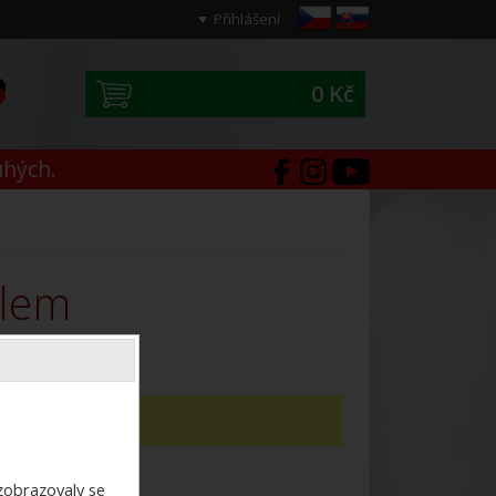
Přihlášení
0 Kč
0
uhých.
ilem
dotaz,
napište jej zde
.
ezobrazovaly se