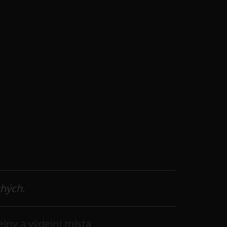
uhých.
jny a výdejní místa