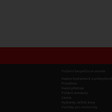
Požární bezpečnost staveb
Hadice hydrantové a průmyslové
Proudnice
Hasící přístroje
Požární armatury
Savice
Hydranty, skříně, boxy
Potřeby pro motoristy