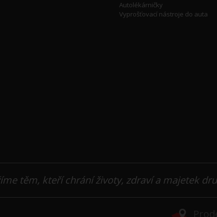
Autolékárničky
Vyprošťovací nástroje do auta
íme těm, kteří chrání životy, zdraví a majetek dr
Prode