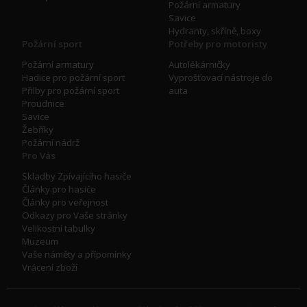
Požární armatury
Savice
Hydranty, skříně, boxy
Požární sport
Potřeby pro motoristy
Požární armatury
Autolékárničky
Hadice pro požární sport
Vyprošťovací nástroje do
Přilby pro požární sport
auta
Proudnice
Savice
Žebříky
Požární nádrž
Pro Vás
Skladby Zpívajícího hasiče
Články pro hasiče
Články pro veřejnost
Odkazy pro Vaše stránky
Velikostní tabulky
Muzeum
Vaše náměty a přípomínky
Vrácení zboží