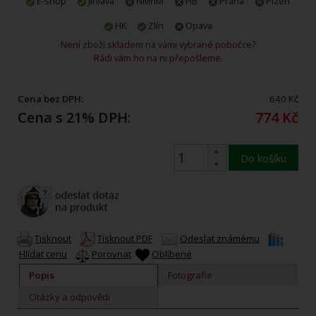
E-shop
Jihlava
NMnM
HB
Praha
Plzeň
HK
Zlín
Opava
Není zboží skladem na vámi vybrané pobočce?
Rádi vám ho na ni přepošleme.
Cena bez DPH:
640 Kč
Cena s 21% DPH:
774 Kč
Do košíku
Tisknout
Tisknout PDF
Odeslat známému
Hlídat cenu
Porovnat
Oblíbené
Popis
Fotografie
Otázky a odpovědi