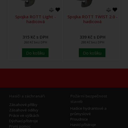
Spojka ROTT Light -
Spojka ROTT TWIST 2.0 -
hadicová
hadicová
315 Kč s DPH
339 Kč s DPH
260 Kč bez DPH
280 Kč bez DPH
Do košíku
Do košíku
Hasiči a záchranáři
Požární bezpečnost
staveb
Zásahové přilby
Hadice hydrantové a
Zásahové oděvy
průmyslové
Práce ve výškách
Proudnice
Dýchací přístroje
Hasící přístroje
První pomoc