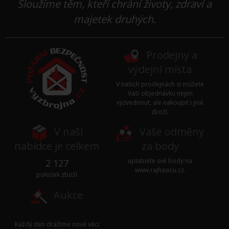
Sloužíme těm, kteří chrání životy, zdraví a
majetek druhých.
Prodejny a
výdejní místa
V našich prodejnách si můžete
Vaši objednávku nejen
vyzvednout, ale nakoupit i jiné
zboží.
V naší
Vaše odměny
nabídce je celkem
za body
uplatněte své body na
2 127
www.rajhasicu.cz
.
položek zboží
Aukce
Každý den dražíme nové věci