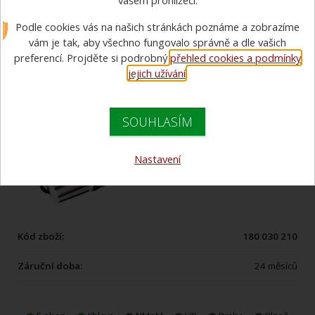
vašem prohlížeči.
Podle cookies vás na našich stránkách poznáme a zobrazíme
vám je tak, aby všechno fungovalo správně a dle vašich
preferencí. Projděte si podrobný
přehled cookies a podmínky
jejich užívání
.
SOUHLASÍM
Nastavení
Kód zboží:
180 030 210
Záruční doba:
24 měsíců