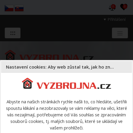
0
0
Přihlášení
Nastavení cookies: Aby web zůstal tak, jak ho znáte
Sloužíme těm, kteří chrání životy, zdraví
a majetek druhých.
Abyste na našich stránkách rychle našli to, co hledáte, ušetřili
spoustu klikání a nezobrazovaly se vám reklamy na věci, které
Oděvy
vás nezajímají, potřebujeme od Vás souhlas se zpracováním
souborů cookies, tj. malých souborů, které se ukládají ve
Oděvy
vašem prohlížeči.