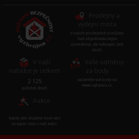
Prodejny a
výdejní místa
V našich prodejnách si můžete
Vaši objednávku nejen
vyzvednout, ale nakoupit i jiné
zboží.
V naší
Vaše odměny
nabídce je celkem
za body
uplatněte své body na
2 125
www.rajhasicu.cz
.
položek zboží
Aukce
Každý den dražíme nové věci
za super ceny v naší
aukci
.