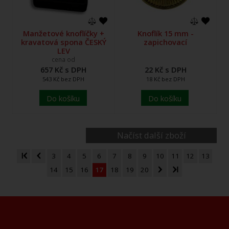
Manžetové knoflíčky +
Knoflík 15 mm -
kravatová spona ČESKÝ
zapichovací
LEV
cena od
657 Kč s DPH
22 Kč s DPH
543 Kč bez DPH
18 Kč bez DPH
Do košíku
Do košíku
Načíst další zboží
3
4
5
6
7
8
9
10
11
12
13
14
15
16
17
18
19
20