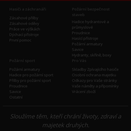
Hasiči a záchranáři
Požární bezpečnost
staveb
Zásahové přilby
Hadice hydrantové a
Zásahové oděvy
průmyslové
Práce ve výškách
Proudnice
Dýchací přístroje
Hasící přístroje
První pomoc
Požární armatury
Savice
Hydranty, skříně, boxy
Požární sport
Pro Vás
Požární armatury
Skladby Zpívajícího hasiče
Hadice pro požární sport
Osobní ochrana majetku
Přilby pro požární sport
Odkazy pro Vaše stránky
Proudnice
Vaše náměty a přípomínky
Savice
Vrácení zboží
Ostatní
Sloužíme těm, kteří chrání životy, zdraví a
majetek druhých.