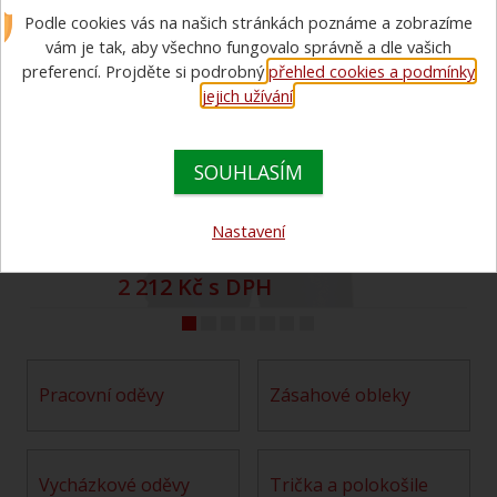
Podle cookies vás na našich stránkách poznáme a zobrazíme
Oblečení pro hasiče - zásahové, pracovní i vycházkové oděvy.
Oblečeme muže, ženy i děti.
vám je tak, aby všechno fungovalo správně a dle vašich
preferencí. Projděte si podrobný
přehled cookies a podmínky
Komplet k PSII
jejich užívání
.
FireStyle s nápisem
HASIČI
SOUHLASÍM
Nastavení
1 828 Kč bez DPH
2 212 Kč s DPH
pracovní oděvy
zásahové obleky
vycházkové oděvy
trička a polokošile