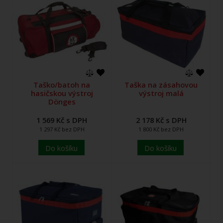
Taško/batoh na
Taška na zásahovou
hasičskou výstroj
výstroj malá
Dönges
1 569 Kč s DPH
2 178 Kč s DPH
1 297 Kč bez DPH
1 800 Kč bez DPH
Do košíku
Do košíku