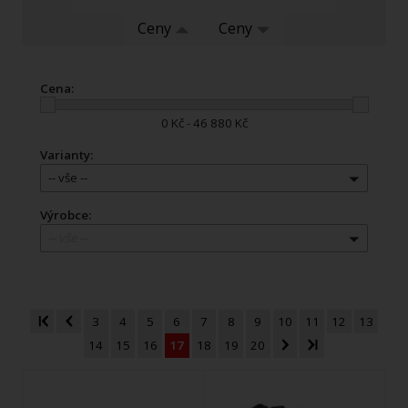
Ceny
Ceny
Cena:
0 Kč - 46 880 Kč
Varianty:
-- vše --
Výrobce:
-- vše --
3
4
5
6
7
8
9
10
11
12
13
14
15
16
17
18
19
20