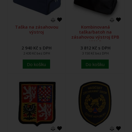
Taška na zásahovou
Kombinovaná
výstroj
taška/batoh na
zásahovou výstroj EPB
1200 D
2 940 Kč s DPH
3 812 Kč s DPH
2 430 Kč bez DPH
3 150 Kč bez DPH
Do košíku
Do košíku