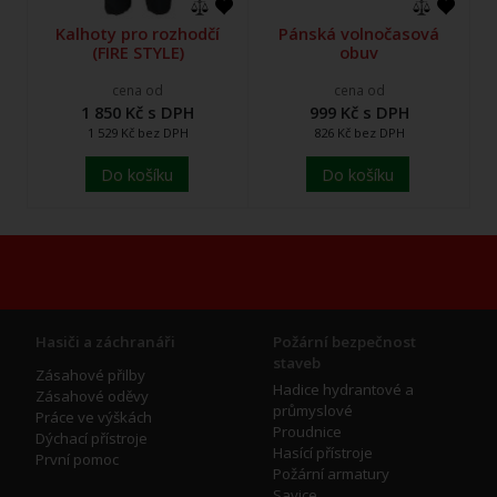
Kalhoty pro rozhodčí
Pánská volnočasová
(FIRE STYLE)
obuv
cena od
cena od
1 850 Kč s DPH
999 Kč s DPH
1 529 Kč bez DPH
826 Kč bez DPH
Do košíku
Do košíku
Hasiči a záchranáři
Požární bezpečnost
staveb
Zásahové přilby
Hadice hydrantové a
Zásahové oděvy
průmyslové
Práce ve výškách
Proudnice
Dýchací přístroje
Hasící přístroje
První pomoc
Požární armatury
Savice