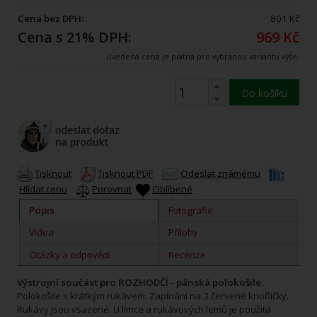
Cena bez DPH:
801 Kč
Cena s 21% DPH:
969 Kč
Uvedená cena je platná pro vybranou variantu výše.
Do košíku
Tisknout
Tisknout PDF
Odeslat známému
Hlídat cenu
Porovnat
Oblíbené
Popis
Fotografie
Videa
Přílohy
Otázky a odpovědi
Recenze
Výstrojní součást pro ROZHODČÍ - pánská polokošile.
Polokošile s krátkým rukávem. Zapínání na 3 červené knoflíčky.
Rukávy jsou vsazené. U límce a rukávových lemů je použita