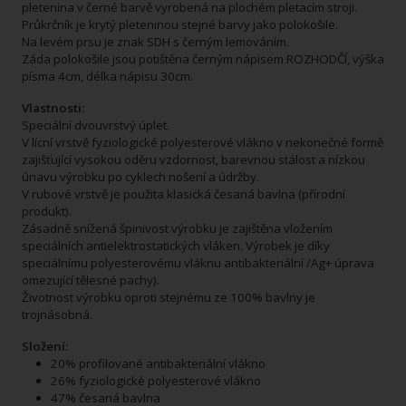
pletenina v černé barvě vyrobená na plochém pletacím stroji.
Průkrčník je krytý pleteninou stejné barvy jako polokošile.
Na levém prsu je znak SDH s černým lemováním.
Záda polokošile jsou potištěna černým nápisem ROZHODČÍ, výška
písma 4cm, délka nápisu 30cm.
Vlastnosti:
Speciální dvouvrstvý úplet.
V lícní vrstvě fyziologické polyesterové vlákno v nekonečné formě
zajišťující vysokou oděru vzdornost, barevnou stálost a nízkou
únavu výrobku po cyklech nošení a údržby.
V rubové vrstvě je použita klasická česaná bavlna (přírodní
produkt).
Zásadně snížená špinivost výrobku je zajištěna vložením
speciálních antielektrostatických vláken. Výrobek je díky
speciálnímu polyesterovému vláknu antibakteriální /Ag+ úprava
omezující tělesné pachy).
Životnost výrobku oproti stejnému ze 100% bavlny je
trojnásobná.
Složení:
20% profilované antibakteriální vlákno
26% fyziologické polyesterové vlákno
47% česaná bavlna