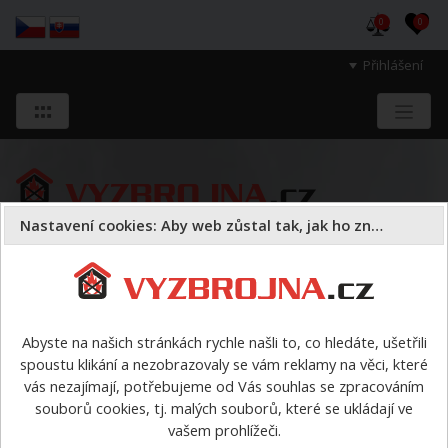
0
0
Přihlášení
Nastavení cookies: Aby web zůstal tak, jak ho znáte
Sloužíme těm, kteří chrání životy, zdraví
a majetek druhých.
Abyste na našich stránkách rychle našli to, co hledáte, ušetřili
spoustu klikání a nezobrazovaly se vám reklamy na věci, které
Oděvy
trička a polokošile
>
Polokošile pro ROZHODČÍ,
vás nezajímají, potřebujeme od Vás souhlas se zpracováním
KR - pánská
souborů cookies, tj. malých souborů, které se ukládají ve
vašem prohlížeči.
Polokošile pro ROZHODČÍ, KR -