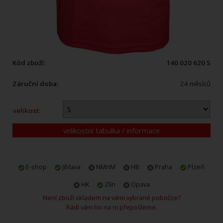
Kód zboží:
140 020 620 S
Záruční doba:
24 měsíců
velikost:
velikostní tabulka / informace
E-shop
Jihlava
NMnM
HB
Praha
Plzeň
HK
Zlín
Opava
Není zboží skladem na vámi vybrané pobočce?
Rádi vám ho na ni přepošleme.