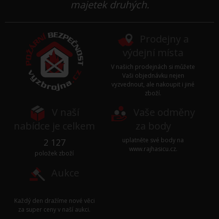
majetek druhých.
Prodejny a
výdejní místa
V našich prodejnách si můžete
Vaši objednávku nejen
vyzvednout, ale nakoupit i jiné
zboží.
V naší
Vaše odměny
nabídce je celkem
za body
uplatněte své body na
2 127
www.rajhasicu.cz
.
položek zboží
Aukce
Každý den dražíme nové věci
za super ceny v naší
aukci
.