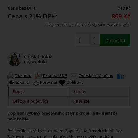
Cena bez DPH:
718 Kč
Cena s 21% DPH:
869 Kč
Uvedená cena je platná pro vybranou variantu výše.
Do košíku
Tisknout
Tisknout PDF
Odeslat známému
Hlídat cenu
Porovnat
Oblíbené
Popis
Přílohy
Otázky a odpovědi
Recenze
Doplnění výbavy pracovního stejnokroje I a II - dámská
polokošile.
Polokošile s krátkým rukávem. Zapínání na 3 modré knoflíčky.
Rukávy jsou vsazené, zakončené lemy se světlemodrým