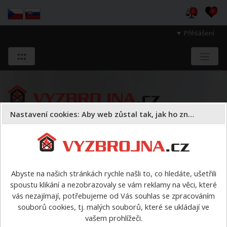
0
0
Přihlášení
Nastavení cookies: Aby web zůstal tak, jak ho znáte
Sloužíme těm, kteří chrání životy, zdraví
a majetek druhých.
Abyste na našich stránkách rychle našli to, co hledáte, ušetřili
spoustu klikání a nezobrazovaly se vám reklamy na věci, které
Oděvy
trička a polokošile
>
Polokošile modrá KR -
vás nezajímají, potřebujeme od Vás souhlas se zpracováním
dámská bez znaku
souborů cookies, tj. malých souborů, které se ukládají ve
vašem prohlížeči.
Polokošile modrá KR - dámská