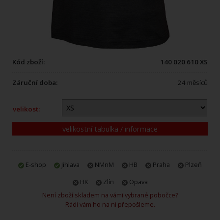
Kód zboží:
140 020 610 XS
Záruční doba:
24 měsíců
velikost:
velikostní tabulka / informace
E-shop
Jihlava
NMnM
HB
Praha
Plzeň
HK
Zlín
Opava
Není zboží skladem na vámi vybrané pobočce?
Rádi vám ho na ni přepošleme.