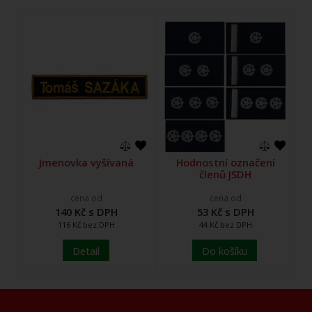
Jmenovka vyšívaná
Hodnostní označení
členů JSDH
cena od
cena od
140 Kč s DPH
53 Kč s DPH
116 Kč bez DPH
44 Kč bez DPH
Detail
Do košíku