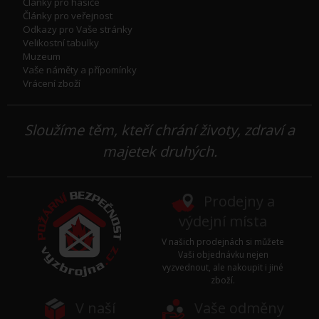
Články pro hasiče
Články pro veřejnost
Odkazy pro Vaše stránky
Velikostní tabulky
Muzeum
Vaše náměty a přípomínky
Vrácení zboží
Sloužíme těm, kteří chrání životy, zdraví a
majetek druhých.
Prodejny a
výdejní místa
V našich prodejnách si můžete
Vaši objednávku nejen
vyzvednout, ale nakoupit i jiné
zboží.
V naší
Vaše odměny