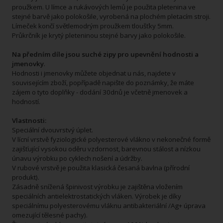
proužkem. U límce a rukávových lemů je použita pletenina ve
stejné barvě jako polokošile, vyrobená na plochém pletacím stroji.
Límeček končí světlemodrým proužkem tloušťky 5mm.
Průkrčník je krytý pleteninou stejné barvy jako polokošile.
Na předním díle jsou suché zipy pro upevnění hodnosti a
jmenovky
.
Hodnosti i jmenovky můžete objednat u nás, najdete v
souvisejícím zboží, popřípadě napište do poznámky, že máte
zájem o tyto doplňky - dodání 30dnů je včetně jmenovek a
hodností.
Vlastnosti:
Speciální dvouvrstvý úplet.
V lícní vrstvě fyziologické polyesterové vlákno v nekonečné formě
zajišťující vysokou oděru vzdornost, barevnou stálost a nízkou
únavu výrobku po cyklech nošení a údržby.
V rubové vrstvě je použita klasická česaná bavlna (přírodní
produkt).
Zásadně snížená špinivost výrobku je zajištěna vložením
speciálních antielektrostatických vláken. Výrobek je díky
speciálnímu polyesterovému vláknu antibakteriální /Ag+ úprava
omezující tělesné pachy).