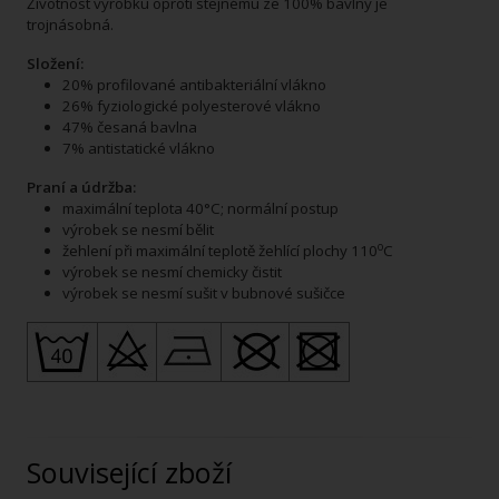
Životnost výrobku oproti stejnému ze 100% bavlny je
trojnásobná.
Složení:
20% profilované antibakteriální vlákno
26% fyziologické polyesterové vlákno
47% česaná bavlna
7% antistatické vlákno
Praní a údržba:
maximální teplota 40°C; normální postup
výrobek se nesmí bělit
o
žehlení při maximální teplotě žehlící plochy 110
C
výrobek se nesmí chemicky čistit
výrobek se nesmí sušit v bubnové sušičce
Související zboží