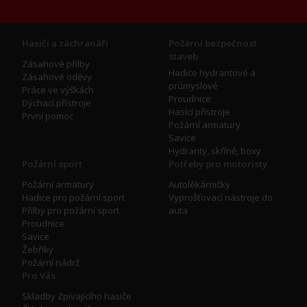
Hasiči a záchranáři
Požární bezpečnost
staveb
Zásahové přilby
Hadice hydrantové a
Zásahové oděvy
průmyslové
Práce ve výškách
Proudnice
Dýchací přístroje
Hasící přístroje
První pomoc
Požární armatury
Savice
Hydranty, skříně, boxy
Požární sport
Potřeby pro motoristy
Požární armatury
Autolékárničky
Hadice pro požární sport
Vyprošťovací nástroje do
Přilby pro požární sport
auta
Proudnice
Savice
Žebříky
Požární nádrž
Pro Vás
Skladby Zpívajícího hasiče