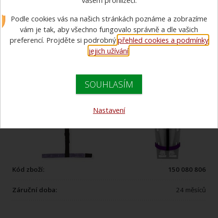
vašem prohlížeči.
páteřní desku
Podle cookies vás na našich stránkách poznáme a zobrazíme
vám je tak, aby všechno fungovalo správně a dle vašich
preferencí. Projděte si podrobný
přehled cookies a podmínky
jejich užívání
.
SOUHLASÍM
Nastavení
Kód zboží:
150 080 806
Záruční doba:
24 měsíců