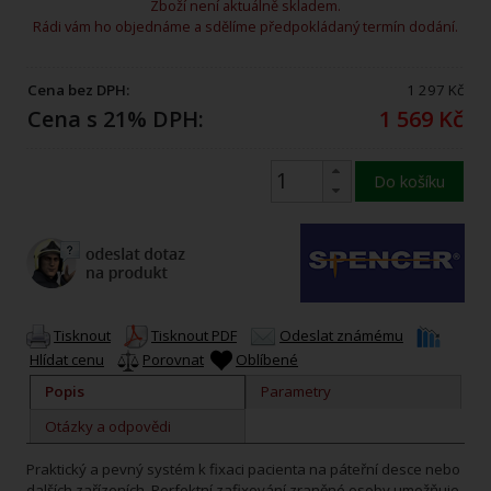
Zboží není aktuálně skladem.
Rádi vám ho objednáme a sdělíme předpokládaný termín dodání.
Cena bez DPH:
1 297 Kč
Cena s 21% DPH:
1 569 Kč
Do košíku
Tisknout
Tisknout PDF
Odeslat známému
Hlídat cenu
Porovnat
Oblíbené
Popis
Parametry
Otázky a odpovědi
Praktický a pevný systém k fixaci pacienta na páteřní desce nebo
dalších zařízeních. Perfektní zafixování zraněné osoby umožňuje