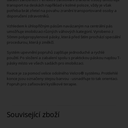
transport na deskách například v kolmé poloze, vždy je však
potřeba brát zřetel na povahu zranění transportované osoby a
doporučení zdravotníků.
Vzhledem k úhlopříčným pásům navázaným na centrální pás
umožňuje imobilizaci různých váhových kategorií. Vyrobeno z
50mm polypropylenové pásky, která před šitím prochází speciální
procedurou, která ji změkčí.
Systém upevnění popruhů zajišťuje jednoduché a rychlé
použití.
Po složení a zabalení spolu s praktickou páskou najdou T-
pásky místo ve všech sadách pro imobilizaci.
Fixace je za pomocí velice odolného Velcro® systému. Protilehlé
konce jsou označeny stejou barvou - usnadňuje to tak orientaci.
Popruh pro zafixování kyslíkové terapie.
Související zboží