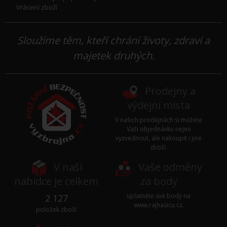
Vrácení zboží
Sloužíme těm, kteří chrání životy, zdraví a
majetek druhých.
Prodejny a
výdejní místa
V našich prodejnách si můžete
Vaši objednávku nejen
vyzvednout, ale nakoupit i jiné
zboží.
V naší
Vaše odměny
nabídce je celkem
za body
uplatněte své body na
2 127
www.rajhasicu.cz
.
položek zboží