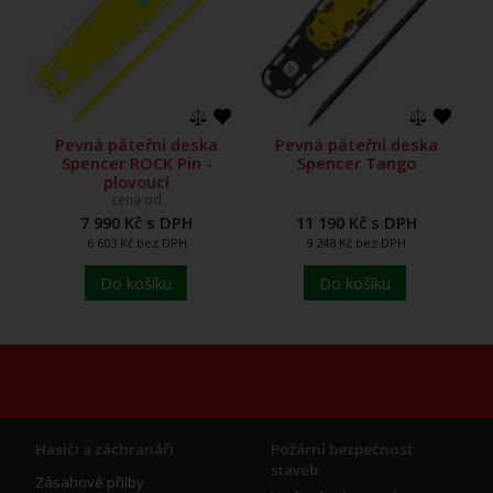
Pevná páteřní deska
Pevná páteřní deska
Spencer ROCK Pin -
Spencer Tango
plovoucí
cena od
7 990 Kč s DPH
11 190 Kč s DPH
6 603 Kč bez DPH
9 248 Kč bez DPH
Do košíku
Do košíku
Hasiči a záchranáři
Požární bezpečnost
staveb
Zásahové přilby