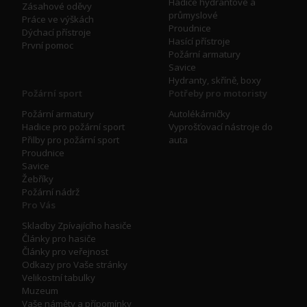
Hadice hydrantové a
Zásahové oděvy
průmyslové
Práce ve výškách
Proudnice
Dýchací přístroje
Hasící přístroje
První pomoc
Požární armatury
Savice
Hydranty, skříně, boxy
Požární sport
Potřeby pro motoristy
Požární armatury
Autolékárničky
Hadice pro požární sport
Vyprošťovací nástroje do
Přilby pro požární sport
auta
Proudnice
Savice
Žebříky
Požární nádrž
Pro Vás
Skladby Zpívajícího hasiče
Články pro hasiče
Články pro veřejnost
Odkazy pro Vaše stránky
Velikostní tabulky
Muzeum
Vaše náměty a přípomínky