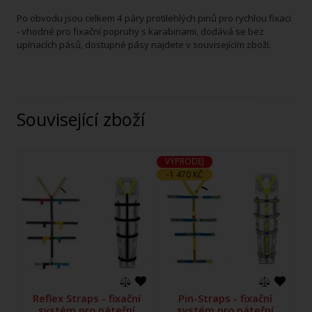
Po obvodu jsou celkem 4 páry protilehlých pinů pro rychlou fixaci
- vhodné pro fixační popruhy s karabinami, dodává se bez
upínacích pásů, dostupné pásy najdete v souvisejícím zboží.
Související zboží
VÝPRODEJ
-1 470 KČ
Reflex Straps - fixační
Pin-Straps - fixační
systém pro páteřní
systém pro páteřní