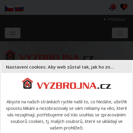
0
0
Přihlášení
Nastavení cookies: Aby web zůstal tak, jak ho znáte
Sloužíme těm, kteří chrání životy, zdraví
a majetek druhých.
Abyste na našich stránkách rychle našli to, co hledáte, ušetřili
spoustu klikání a nezobrazovaly se vám reklamy na věci, které
První pomoc
transport, nosítka
>
Pevná páteřní deska
vás nezajímají, potřebujeme od Vás souhlas se zpracováním
Spencer B-bak Pin - neplovoucí
souborů cookies, tj. malých souborů, které se ukládají ve
vašem prohlížeči.
Pevná páteřní deska Spencer