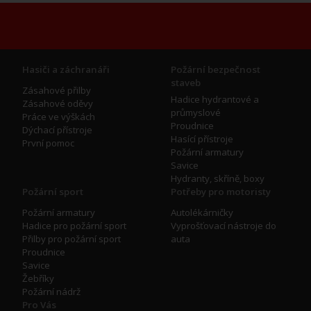
Hasiči a záchranáři
Požární bezpečnost
staveb
Zásahové přilby
Hadice hydrantové a
Zásahové oděvy
průmyslové
Práce ve výškách
Proudnice
Dýchací přístroje
Hasící přístroje
První pomoc
Požární armatury
Savice
Hydranty, skříně, boxy
Požární sport
Potřeby pro motoristy
Požární armatury
Autolékárničky
Hadice pro požární sport
Vyprošťovací nástroje do
Přilby pro požární sport
auta
Proudnice
Savice
Žebříky
Požární nádrž
Pro Vás