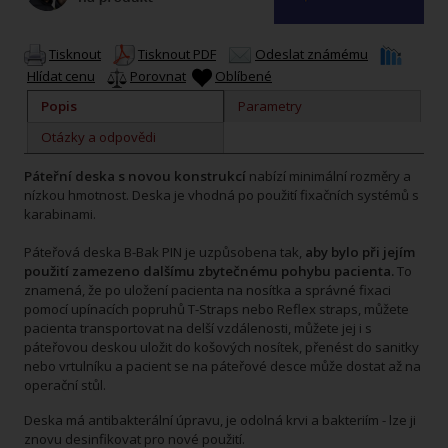
Tisknout
Tisknout PDF
Odeslat známému
Hlídat cenu
Porovnat
Oblíbené
Popis
Parametry
Otázky a odpovědi
Páteřní deska s novou konstrukcí
nabízí minimální rozměry a
nízkou hmotnost. Deska je vhodná po použití fixačních systémů s
karabinami.
Páteřová deska B-Bak PIN je uzpůsobena tak,
aby bylo při jejím
použití zamezeno dalšímu zbytečnému pohybu pacienta.
To
znamená, že po uložení pacienta na nosítka a správné fixaci
pomocí upínacích popruhů T-Straps nebo Reflex straps, můžete
pacienta transportovat na delší vzdálenosti, můžete jej i s
páteřovou deskou uložit do košových nosítek, přenést do sanitky
nebo vrtulníku a pacient se na páteřové desce může dostat až na
operační stůl.
Deska má antibakterální úpravu, je odolná krvi a bakteriím - lze ji
znovu desinfikovat pro nové použití.