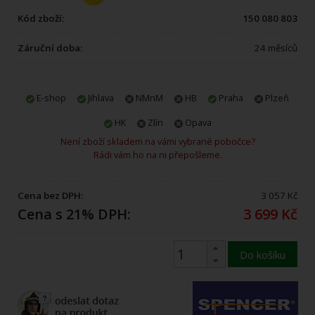
Kód zboží:
150 080 803
Záruční doba:
24 měsíců
E-shop
Jihlava
NMnM
HB
Praha
Plzeň
HK
Zlín
Opava
Není zboží skladem na vámi vybrané pobočce?
Rádi vám ho na ni přepošleme.
Cena bez DPH:
3 057 Kč
Cena s 21% DPH:
3 699 Kč
Do košíku