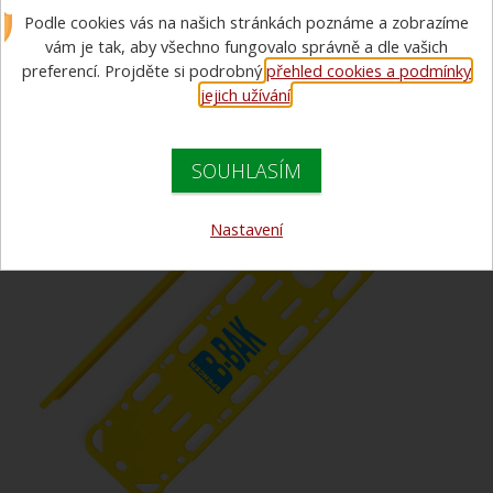
Podle cookies vás na našich stránkách poznáme a zobrazíme
B-bak Pin - neplovoucí
vám je tak, aby všechno fungovalo správně a dle vašich
preferencí. Projděte si podrobný
přehled cookies a podmínky
jejich užívání
.
SOUHLASÍM
Nastavení