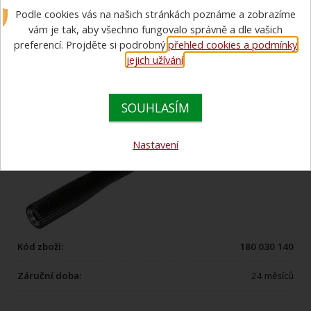
Podle cookies vás na našich stránkách poznáme a zobrazíme
hvězdičkou
vám je tak, aby všechno fungovalo správně a dle vašich
preferencí. Projděte si podrobný
přehled cookies a podmínky
jejich užívání
.
SOUHLASÍM
Nastavení
Kód zboží:
180 030 140
Záruční doba:
24 měsíců