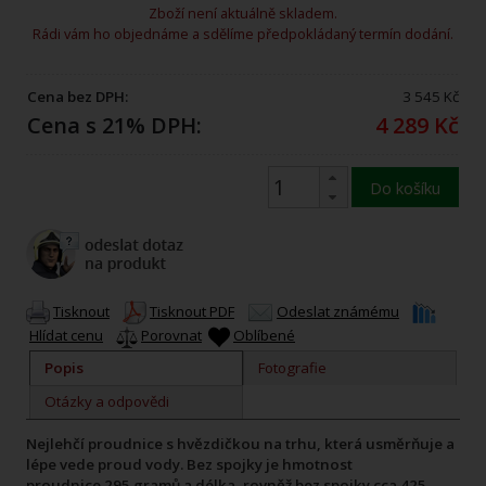
Zboží není aktuálně skladem.
Rádi vám ho objednáme a sdělíme předpokládaný termín dodání.
Cena bez DPH:
3 545 Kč
Cena s 21% DPH:
4 289 Kč
Do košíku
Tisknout
Tisknout PDF
Odeslat známému
Hlídat cenu
Porovnat
Oblíbené
Popis
Fotografie
Otázky a odpovědi
Nejlehčí proudnice s hvězdičkou na trhu, která usměrňuje a
lépe vede proud vody.
Bez spojky je hmotnost
proudnice
295
gramů a délka, rovněž bez spojky cca 425