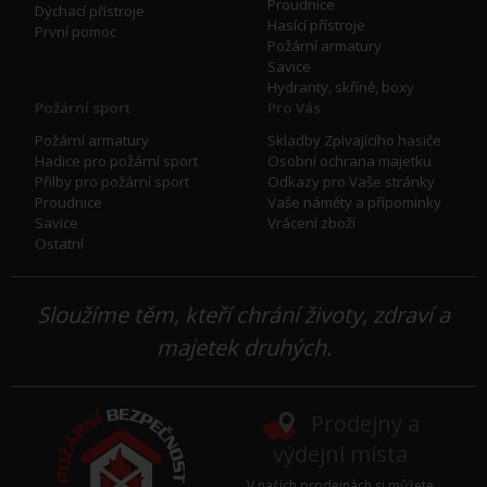
Proudnice
Dýchací přístroje
Hasící přístroje
První pomoc
Požární armatury
Savice
Hydranty, skříně, boxy
Požární sport
Pro Vás
Požární armatury
Skladby Zpívajícího hasiče
Hadice pro požární sport
Osobní ochrana majetku
Přilby pro požární sport
Odkazy pro Vaše stránky
Proudnice
Vaše náměty a přípomínky
Savice
Vrácení zboží
Ostatní
Sloužíme těm, kteří chrání životy, zdraví a
majetek druhých.
Prodejny a
výdejní místa
V našich prodejnách si můžete