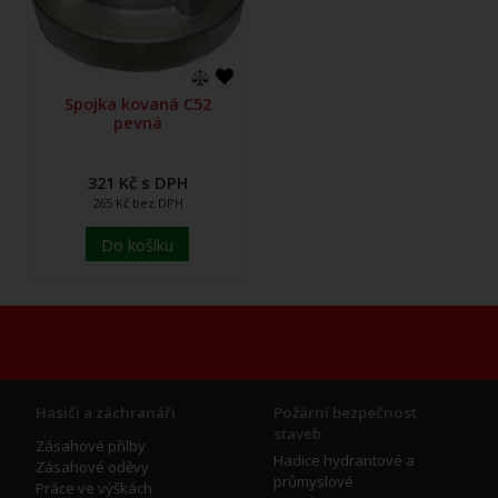
Spojka kovaná C52
pevná
321 Kč s DPH
265 Kč bez DPH
Do košíku
Hasiči a záchranáři
Požární bezpečnost
staveb
Zásahové přilby
Hadice hydrantové a
Zásahové oděvy
průmyslové
Práce ve výškách