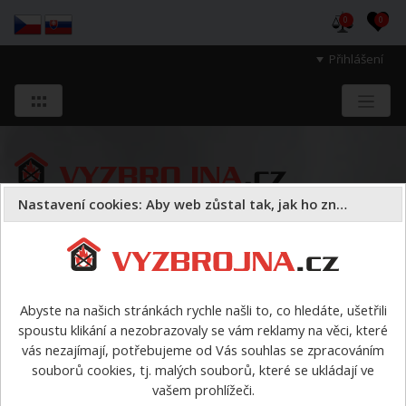
0
0
Přihlášení
Nastavení cookies: Aby web zůstal tak, jak ho znáte
Sloužíme těm, kteří chrání životy, zdraví
a majetek druhých.
Abyste na našich stránkách rychle našli to, co hledáte, ušetřili
spoustu klikání a nezobrazovaly se vám reklamy na věci, které
Požární sport
proudnice
>
Karbonová proudnice s
vás nezajímají, potřebujeme od Vás souhlas se zpracováním
hvězdičkou
souborů cookies, tj. malých souborů, které se ukládají ve
vašem prohlížeči.
Karbonová proudnice s