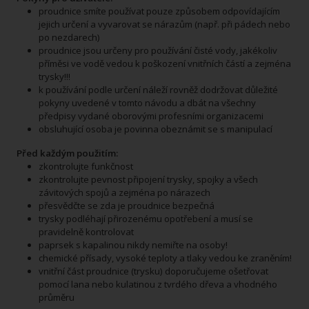
proudnice smíte používat pouze způsobem odpovídajícím
jejich určení a vyvarovat se nárazům (např. při pádech nebo
po nezdarech)
proudnice jsou určeny pro používání čisté vody, jakékoliv
příměsi ve vodě vedou k poškození vnitřních částí a zejména
trysky!!!
k používání podle určení náleží rovněž dodržovat důležité
pokyny uvedené v tomto návodu a dbát na všechny
předpisy vydané oborovými profesními organizacemi
obsluhující osoba je povinna obeznámit se s manipulací
Před každým použitím:
zkontrolujte funkčnost
zkontrolujte pevnost připojení trysky, spojky a všech
závitových spojů a zejména po nárazech
přesvědčte se zda je proudnice bezpečná
trysky podléhají přirozenému opotřebení a musí se
pravidelně kontrolovat
paprsek s kapalinou nikdy nemiřte na osoby!
chemické přísady, vysoké teploty a tlaky vedou ke zraněním!
vnitřní část proudnice (trysku) doporučujeme ošetřovat
pomocí lana nebo kulatinou z tvrdého dřeva a vhodného
průměru