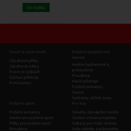
Do košíku
Hasiči a záchranáři
Požární bezpečnost
staveb
Zásahové přilby
Hadice hydrantové a
Zásahové oděvy
průmyslové
Práce ve výškách
Proudnice
Dýchací přístroje
Hasící přístroje
První pomoc
Požární armatury
Savice
Hydranty, skříně, boxy
Požární sport
Pro Vás
Požární armatury
Skladby Zpívajícího hasiče
Hadice pro požární sport
Osobní ochrana majetku
Přilby pro požární sport
Odkazy pro Vaše stránky
Proudnice
Vaše náměty a přípomínky