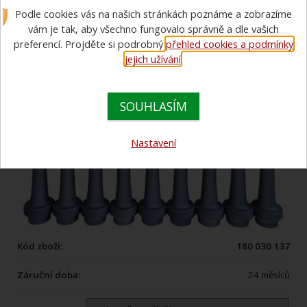
Podle cookies vás na našich stránkách poznáme a zobrazíme
vám je tak, aby všechno fungovalo správně a dle vašich
preferencí. Projděte si podrobný
přehled cookies a podmínky
jejich užívání
.
SOUHLASÍM
Nastavení
Kód zboží:
180 030 137
Záruční doba:
24 měsíců