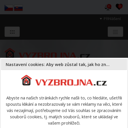
0
0
Přihlášení
Nastavení cookies: Aby web zůstal tak, jak ho znáte
Sloužíme těm, kteří chrání životy, zdraví
a majetek druhých.
Abyste na našich stránkách rychle našli to, co hledáte, ušetřili
spoustu klikání a nezobrazovaly se vám reklamy na věci, které
Požární sport
proudnice
>
Proudnice KLIMEŠ C52 E 2024
vás nezajímají, potřebujeme od Vás souhlas se zpracováním
souborů cookies, tj. malých souborů, které se ukládají ve
Proudnice KLIMEŠ C52 E 2024
vašem prohlížeči.