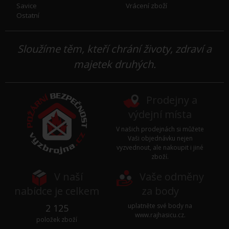
Savice
Vrácení zboží
Ostatní
Sloužíme těm, kteří chrání životy, zdraví a
majetek druhých.
Prodejny a
výdejní místa
V našich prodejnách si můžete
Vaši objednávku nejen
vyzvednout, ale nakoupit i jiné
zboží.
V naší
Vaše odměny
nabídce je celkem
za body
uplatněte své body na
2 125
www.rajhasicu.cz
.
položek zboží