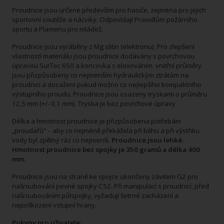
Proudnice jsou určené především pro hasiče, zejména pro jejich
sportovní soutěže a nácviky. Odpovídají Pravidlům požárního
sportu a Plamenu pro mládež.
Proudnice jsou vyráběny z Mg slitin (elektronu). Pro zlepšení
vlastností materiálu jsou proudnice dodávány s povrchovou
úpravou SurTec 650 a koncovka s eloxováním. vnitřní průměry
jsou přizpůsobeny co nejmenším hydraulickým ztrátám na
proudnici a dosažení pokud možno co nejlepšího kompaktního
výstupního proudu. Proudnice jsou osazeny tryskami o průměru
12,5 mm (+/- 0,1 mm). Tryska je bez povrchové úpravy.
Délka a hmotnost proudnice je přizpůsobena potřebám
„proudařů“ - aby co nejméně překážela při běhu a při výstřiku
vody byl zpětný ráz co nejmenší.
Proudnice jsou lehké.
Hmotnost proudnice bez spojky je
350 gramů a délka 400
mm.
Proudnice jsou na straně ke spojce ukončeny závitem G2 pro
našroubování pevné spojky C52. Při manipulaci s proudnicí, před
našroubováním půlspojky, vyžadují šetrné zacházení a
nepoškození vstupní hrany.
Pokyny pro uživatele: