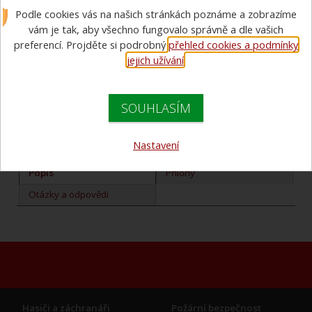
Podle cookies vás na našich stránkách poznáme a zobrazíme
vám je tak, aby všechno fungovalo správně a dle vašich
preferencí. Projděte si podrobný
přehled cookies a podmínky
Prodej zboží již SKONČIL.
jejich užívání
.
Pro jiné nás kontaktujte
na
poptavky@vyzbrojna.cz
.
SOUHLASÍM
Tisknout
Tisknout PDF
Odeslat známému
Nastavení
Hlídat cenu
Porovnat
Oblíbené
Popis
Přílohy
Otázky a odpovědi
Hasiči a záchranáři
Požární bezpečnost