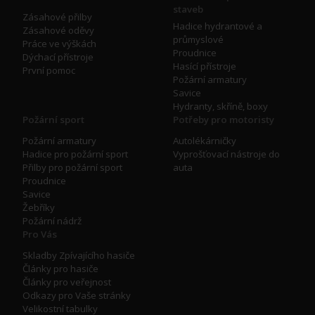
staveb
Zásahové přilby
Hadice hydrantové a
Zásahové oděvy
průmyslové
Práce ve výškách
Proudnice
Dýchací přístroje
Hasící přístroje
První pomoc
Požární armatury
Savice
Hydranty, skříně, boxy
Požární sport
Potřeby pro motoristy
Požární armatury
Autolékárničky
Hadice pro požární sport
Vyprošťovací nástroje do
Přilby pro požární sport
auta
Proudnice
Savice
Žebříky
Požární nádrž
Pro Vás
Skladby Zpívajícího hasiče
Články pro hasiče
Články pro veřejnost
Odkazy pro Vaše stránky
Velikostní tabulky