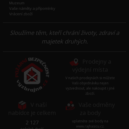
Muzeum
Vaše náměty a přípomínky
Vrácení zboží
Sloužíme těm, kteří chrání životy, zdraví a
majetek druhých.
Prodejny a
výdejní místa
V našich prodejnách si můžete
Vaši objednávku nejen
vyzvednout, ale nakoupit i jiné
zboží.
V naší
Vaše odměny
nabídce je celkem
za body
uplatněte své body na
2 127
www.rajhasicu.cz
.
položek zboží