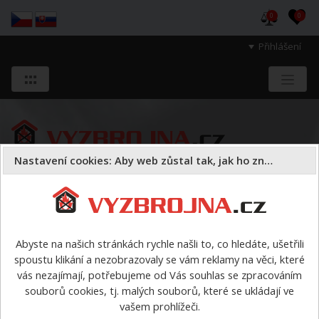
0
0
Přihlášení
Nastavení cookies: Aby web zůstal tak, jak ho znáte
Sloužíme těm, kteří chrání životy, zdraví
a majetek druhých.
Abyste na našich stránkách rychle našli to, co hledáte, ušetřili
spoustu klikání a nezobrazovaly se vám reklamy na věci, které
ZBOŽÍ v AKCI nebo s DÁRKEM
vás nezajímají, potřebujeme od Vás souhlas se zpracováním
souborů cookies, tj. malých souborů, které se ukládají ve
vašem prohlížeči.