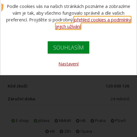
Podle cookies vás na našich stránkách poznáme a zobrazíme
vám je tak, aby všechno fungovalo správně a dle vašich
preferencí. Projděte si podrobný
přehled cookies a podmínky
jejich užívání
.
SOUHLASÍM
Nastavení
Kód zboží:
120 030 126
Záruční doba:
24 měsíců
E-shop
Jihlava
NMnM
HB
Praha
Plzeň
HK
Zlín
Opava