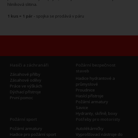
hliníková slitina.
1 kus = 1 pár -
spojka se prodává v páru
Hasiči a záchranáři
Požární bezpečnost
staveb
Zásahové přilby
Hadice hydrantové a
Zásahové oděvy
průmyslové
Práce ve výškách
Proudnice
Dýchací přístroje
Hasící přístroje
První pomoc
Požární armatury
Savice
Hydranty, skříně, boxy
Požární sport
Potřeby pro motoristy
Požární armatury
Autolékárničky
Hadice pro požární sport
Vyprošťovací nástroje do