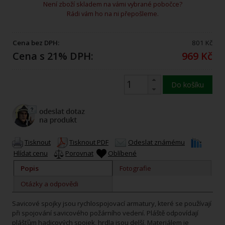
Není zboží skladem na vámi vybrané pobočce?
Rádi vám ho na ni přepošleme.
Cena bez DPH:
801 Kč
Cena s 21% DPH:
969 Kč
Do košíku
Tisknout
Tisknout PDF
Odeslat známému
Hlídat cenu
Porovnat
Oblíbené
Popis
Fotografie
Otázky a odpovědi
Savicové spojky jsou rychlospojovací armatury, které se používají
při spojování savicového požárního vedení. Pláště odpovídají
plášťům hadicových spojek, hrdla jsou delší. Materiálem je