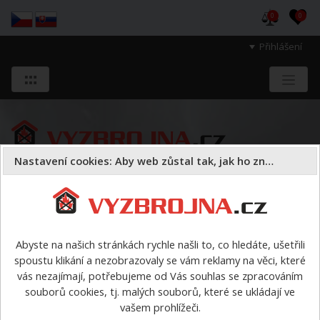
0
0
Přihlášení
Nastavení cookies: Aby web zůstal tak, jak ho znáte
Sloužíme těm, kteří chrání životy, zdraví
a majetek druhých.
Abyste na našich stránkách rychle našli to, co hledáte, ušetřili
spoustu klikání a nezobrazovaly se vám reklamy na věci, které
Armatury
spojky savicové
>
Savicová spojka A110 DIN
vás nezajímají, potřebujeme od Vás souhlas se zpracováním
souborů cookies, tj. malých souborů, které se ukládají ve
Savicová spojka A110 DIN
vašem prohlížeči.