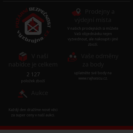
Prodejny a
výdejní místa
V našich prodejnách si můžete
Vaši objednávku nejen
vyzvednout, ale nakoupit i jiné
zboží.
V naší
Vaše odměny
nabídce je celkem
za body
uplatněte své body na
2 127
www.rajhasicu.cz
.
položek zboží
Aukce
Každý den dražíme nové věci
za super ceny v naší
aukci
.