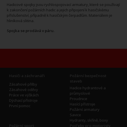
Hadicové spojky jsou rychlospojovací armatury, které se používají
k zakončení požárních hadic a jejich připojení k hasičskému
příslušenství, případně k hasičským čerpadlům. Materiálem je
hliníková slitina.
Spojka se prodává v páru.
Hasiči a záchranáři
Požární bezpečnost
staveb
Zásahové přilby
Hadice hydrantové a
Zásahové oděvy
průmyslové
Práce ve výškách
Proudnice
Dýchací přístroje
Hasící přístroje
První pomoc
Požární armatury
Savice
Hydranty, skříně, boxy
Požární sport
Potřeby pro motoristy