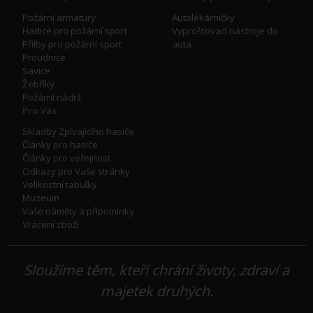
Požární armatury
Autolékárničky
Hadice pro požární sport
Vyprošťovací nástroje do
Přilby pro požární sport
auta
Proudnice
Savice
Žebříky
Požární nádrž
Pro Vás
Skladby Zpívajícího hasiče
Články pro hasiče
Články pro veřejnost
Odkazy pro Vaše stránky
Velikostní tabulky
Muzeum
Vaše náměty a přípomínky
Vrácení zboží
Sloužíme těm, kteří chrání životy, zdraví a
majetek druhých.