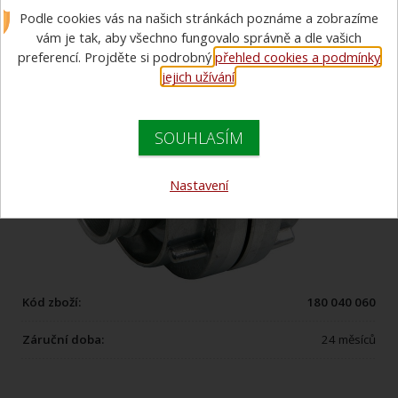
Podle cookies vás na našich stránkách poznáme a zobrazíme
vám je tak, aby všechno fungovalo správně a dle vašich
preferencí. Projděte si podrobný
přehled cookies a podmínky
jejich užívání
.
SOUHLASÍM
Nastavení
Kód zboží:
180 040 060
Záruční doba:
24 měsíců