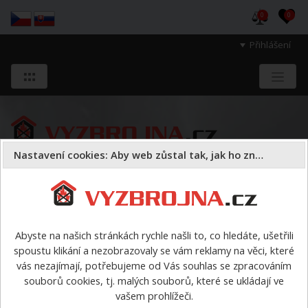
0
0
Přihlášení
Nastavení cookies: Aby web zůstal tak, jak ho znáte
Sloužíme těm, kteří chrání životy, zdraví
a majetek druhých.
Abyste na našich stránkách rychle našli to, co hledáte, ušetřili
spoustu klikání a nezobrazovaly se vám reklamy na věci, které
Armatury
spojky hadicové
>
B65 hadicová spojka
vás nezajímají, potřebujeme od Vás souhlas se zpracováním
tlaková
souborů cookies, tj. malých souborů, které se ukládají ve
vašem prohlížeči.
B65 hadicová spojka tlaková