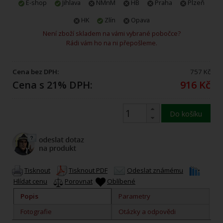
E-shop
Jihlava
NMnM
HB
Praha
Plzeň
HK
Zlín
Opava
Není zboží skladem na vámi vybrané pobočce?
Rádi vám ho na ni přepošleme.
Cena bez DPH:
757 Kč
Cena s 21% DPH:
916 Kč
Do košíku
Tisknout
Tisknout PDF
Odeslat známému
Hlídat cenu
Porovnat
Oblíbené
Popis
Parametry
Fotografie
Otázky a odpovědi