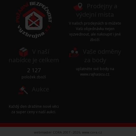
Prodejny a
výdejní místa
V našich prodejnách si můžete
Vaši objednávku nejen
vyzvednout, ale nakoupit i jiné
zboží.
V naší
Vaše odměny
nabídce je celkem
za body
uplatněte své body na
2 127
www.rajhasicu.cz
.
položek zboží
Aukce
Každý den dražíme nové věci
za super ceny v naší
aukci
.
webmaster CORA 2007 - 2026,
www.cora.cz