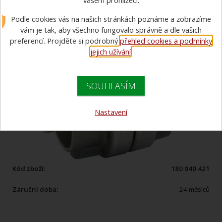
vašem prohlížeči.
Podle cookies vás na našich stránkách poznáme a zobrazíme
vám je tak, aby všechno fungovalo správně a dle vašich
preferencí. Projděte si podrobný
přehled cookies a podmínky
jejich užívání
.
SOUHLASÍM
Nastavení
Kód zboží:
180 040 421
Záruční doba:
24 měsíců