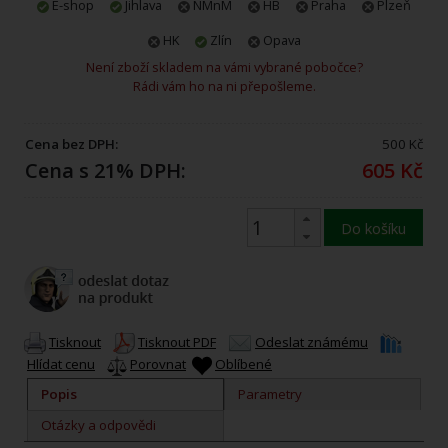
E-shop
Jihlava
NMnM
HB
Praha
Plzeň
HK
Zlín
Opava
Není zboží skladem na vámi vybrané pobočce?
Rádi vám ho na ni přepošleme.
Cena bez DPH:
500 Kč
Cena s 21% DPH:
605 Kč
Do košíku
Tisknout
Tisknout PDF
Odeslat známému
Hlídat cenu
Porovnat
Oblíbené
Popis
Parametry
Otázky a odpovědi