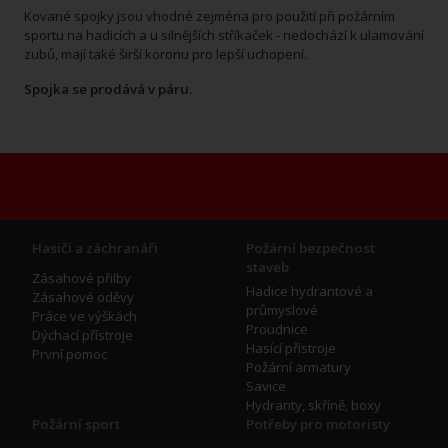
Kované spojky jsou vhodné zejména pro použití při požárním
sportu na hadicích a u silnějších stříkaček - nedochází k ulamování
zubů, mají také širší koronu pro lepší uchopení.
Spojka se prodává v páru.
Hasiči a záchranáři
Požární bezpečnost
staveb
Zásahové přilby
Hadice hydrantové a
Zásahové oděvy
průmyslové
Práce ve výškách
Proudnice
Dýchací přístroje
Hasící přístroje
První pomoc
Požární armatury
Savice
Hydranty, skříně, boxy
Požární sport
Potřeby pro motoristy