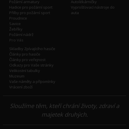
Požární armatury
Autolékárničky
Hadice pro požární sport
Vyprošťovací nástroje do
Přilby pro požární sport
auta
Proudnice
Savice
Žebříky
Požární nádrž
Pro Vás
Skladby Zpívajícího hasiče
Články pro hasiče
Články pro veřejnost
Odkazy pro Vaše stránky
Velikostní tabulky
Muzeum
Vaše náměty a přípomínky
Vrácení zboží
Sloužíme těm, kteří chrání životy, zdraví a
majetek druhých.