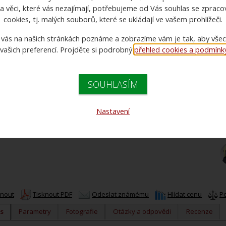
a věci, které vás nezajímají, potřebujeme od Vás souhlas se zprac
cookies, tj. malých souborů, které se ukládají ve vašem prohlížeči.
 vás na našich stránkách poznáme a zobrazíme vám je tak, aby vše
 vašich preferencí. Projděte si podrobný
přehled cookies a podmínky 
C
C
SOUHLASÍM
Nastavení
knout
Tisknout PDF
Odeslat známému
Hlídat cenu
P
s
Parametry
Fotografie
Otázky a odpovědi
Recenze