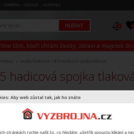
M
KARIÉRA
ODKAZY
KONTAKT
0
íme těm, kteří chrání životy, zdraví a majetek dr
rmatury
spojky hadicové
>
B75 hadicová spojka tlaková
75 hadicová spojka tlakov
K
ies: Aby web zůstal tak, jak ho znáte
Z
ch stránkách rychle našli to, co hledáte, ušetřili spoustu klikání a n