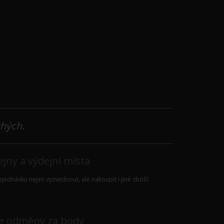
uhých.
jny a výdejní místa
jednávku nejen vyzvednout, ale nakoupit i jiné zboží.
e odměny za body