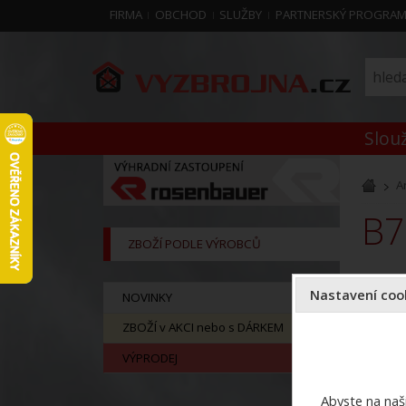
FIRMA
OBCHOD
SLUŽBY
PARTNERSKÝ PROGRA
Slouž
A
B
ZBOŽÍ PODLE VÝROBCŮ
Nastavení cook
NOVINKY
ZBOŽÍ v AKCI nebo s DÁRKEM
VÝPRODEJ
Abyste na naši