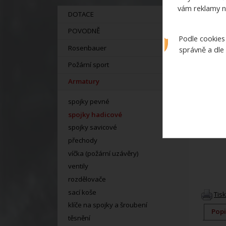
vám reklamy n
DOTACE
POVODNĚ
Podle cookies
Rosenbauer
správně a dle
Požární sport
Armatury
spojky pevné
spojky hadicové
spojky savicové
přechody
víčka (požární uzávěry)
ventily
rozdělovače
sací koše
Tis
klíče na spojky a šroubení
Popi
těsnění