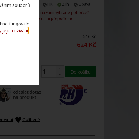
Praha
Plzeň
HK
Zlín
Opava
ováním souborů
Není zboží skladem na vámi vybrané pobočce?
Rádi vám ho na ni přepošleme.
chno fungovalo
jejich užívání
.
ena bez DPH:
516 Kč
ena s 21%
624 Kč
DPH:
Do košíku
orovnat
Oblíbené