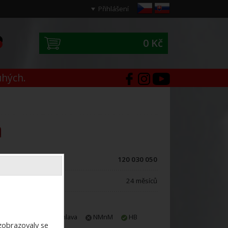
Přihlášení
0 Kč
0
uhých.
á
ód zboží:
120 030 050
áruční doba:
24 měsíců
E-shop
Jihlava
NMnM
HB
ezobrazovaly se