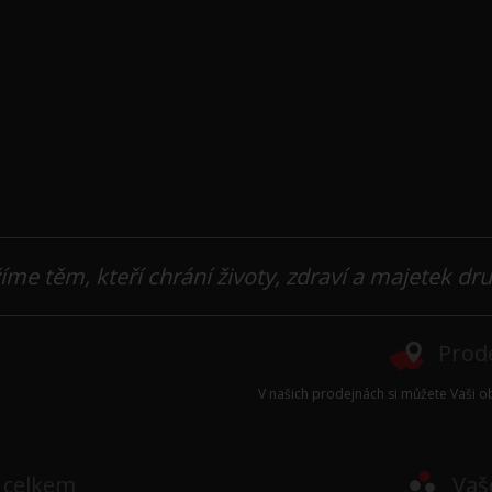
íme těm, kteří chrání životy, zdraví a majetek dr
Prode
V našich prodejnách si můžete Vaši ob
e celkem
Vaš