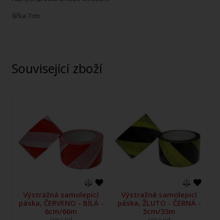
šířka 7cm
Související zboží
Výstražná samolepicí
Výstražná samolepicí
páska, ČERVENO - BÍLÁ -
páska, ŽLUTO - ČERNÁ -
6cm/66m
5cm/33m
cena od
cena od