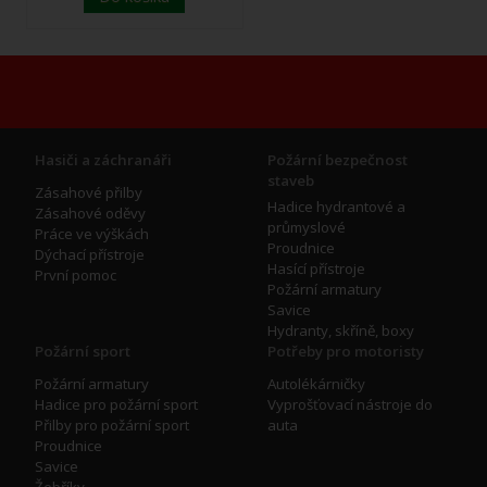
Hasiči a záchranáři
Požární bezpečnost
staveb
Zásahové přilby
Hadice hydrantové a
Zásahové oděvy
průmyslové
Práce ve výškách
Proudnice
Dýchací přístroje
Hasící přístroje
První pomoc
Požární armatury
Savice
Hydranty, skříně, boxy
Požární sport
Potřeby pro motoristy
Požární armatury
Autolékárničky
Hadice pro požární sport
Vyprošťovací nástroje do
Přilby pro požární sport
auta
Proudnice
Savice