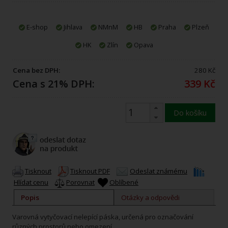
E-shop
Jihlava
NMnM
HB
Praha
Plzeň
HK
Zlín
Opava
Cena bez DPH:
280 Kč
Cena s 21% DPH:
339 Kč
Do košíku
Tisknout
Tisknout PDF
Odeslat známému
Hlídat cenu
Porovnat
Oblíbené
Popis
Otázky a odpovědi
Varovná vytyčovací nelepící páska, určená pro označování
různých prostorů nebo omezení.