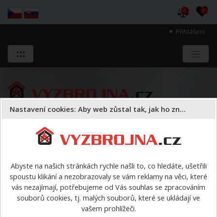
0
0
Přihlášení
Nastavení cookies: Aby web zůstal tak, jak ho znáte
Sloužíme těm, kteří chrání životy, zdraví
a majetek druhých.
Abyste na našich stránkách rychle našli to, co hledáte, ušetřili
spoustu klikání a nezobrazovaly se vám reklamy na věci, které
Požární sport
vybavení pro PS podle disciplín
Štafeta
vás nezajímají, potřebujeme od Vás souhlas se zpracováním
4x60 metrů s překážkami
>
Páska červenobílá, vytyčující 500m
souborů cookies, tj. malých souborů, které se ukládají ve
vašem prohlížeči.
Páska červenobílá, vytyčující