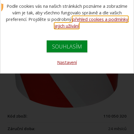
Podle cookies vás na našich stránkách poznáme a zobrazíme
500m
vám je tak, aby všechno fungovalo správně a dle vašich
preferencí. Projděte si podrobný
přehled cookies a podmínky
jejich užívání
.
SOUHLASÍM
Nastavení
Kód zboží:
110 050 320
Záruční doba:
24 měsíců