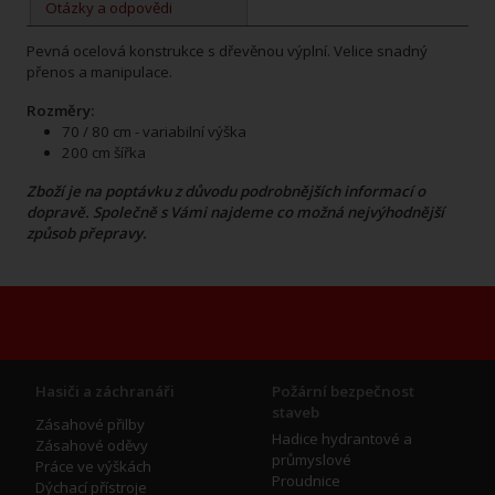
Otázky a odpovědi
Pevná ocelová konstrukce s dřevěnou výplní. Velice snadný
přenos a manipulace.
Rozměry:
70 / 80 cm - variabilní výška
200 cm šířka
Zboží je na poptávku z důvodu podrobnějších informací o
dopravě. Společně s Vámi najdeme co možná nejvýhodnější
způsob přepravy.
Hasiči a záchranáři
Požární bezpečnost
staveb
Zásahové přilby
Hadice hydrantové a
Zásahové oděvy
průmyslové
Práce ve výškách
Proudnice
Dýchací přístroje