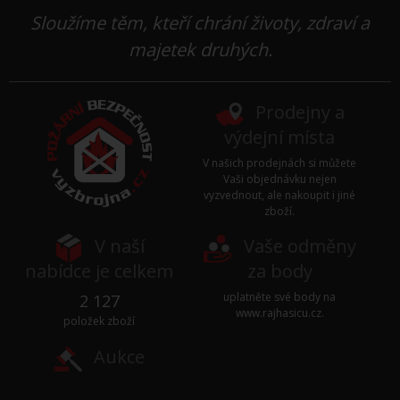
Sloužíme těm, kteří chrání životy, zdraví a
majetek druhých.
Prodejny a
výdejní místa
V našich prodejnách si můžete
Vaši objednávku nejen
vyzvednout, ale nakoupit i jiné
zboží.
V naší
Vaše odměny
nabídce je celkem
za body
uplatněte své body na
2 127
www.rajhasicu.cz
.
položek zboží
Aukce