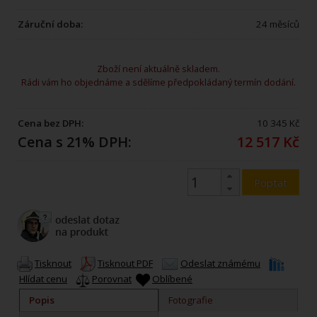
Záruční doba:
24 měsíců
Zboží není aktuálně skladem.
Rádi vám ho objednáme a sdělíme předpokládaný termín dodání.
Cena bez DPH:
10 345 Kč
Cena s 21% DPH:
12 517 Kč
Poptat
Tisknout
Tisknout PDF
Odeslat známému
Hlídat cenu
Porovnat
Oblíbené
Popis
Fotografie