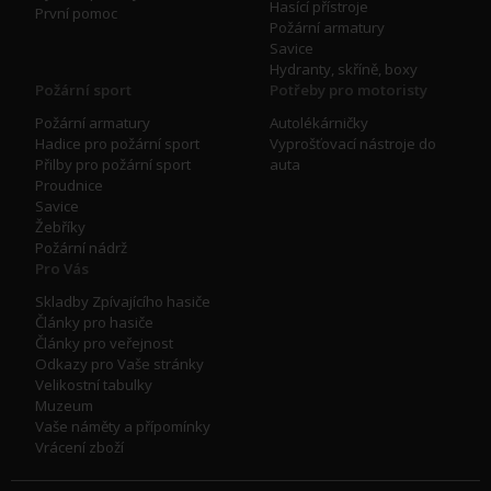
Hasící přístroje
První pomoc
Požární armatury
Savice
Hydranty, skříně, boxy
Požární sport
Potřeby pro motoristy
Požární armatury
Autolékárničky
Hadice pro požární sport
Vyprošťovací nástroje do
Přilby pro požární sport
auta
Proudnice
Savice
Žebříky
Požární nádrž
Pro Vás
Skladby Zpívajícího hasiče
Články pro hasiče
Články pro veřejnost
Odkazy pro Vaše stránky
Velikostní tabulky
Muzeum
Vaše náměty a přípomínky
Vrácení zboží