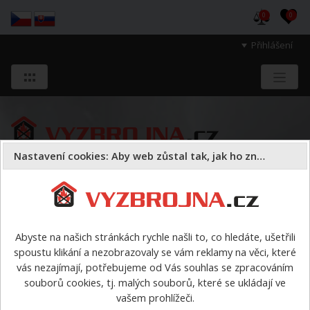
0
0
Přihlášení
Nastavení cookies: Aby web zůstal tak, jak ho znáte
Sloužíme těm, kteří chrání životy, zdraví
a majetek druhých.
Abyste na našich stránkách rychle našli to, co hledáte, ušetřili
spoustu klikání a nezobrazovaly se vám reklamy na věci, které
Požární sport
vybavení pro PS podle disciplín
Štafeta
vás nezajímají, potřebujeme od Vás souhlas se zpracováním
4x60 metrů s překážkami
>
Bariéra / břevno 70 x 200 cm
souborů cookies, tj. malých souborů, které se ukládají ve
vašem prohlížeči.
Bariéra / břevno 70 x 200 cm