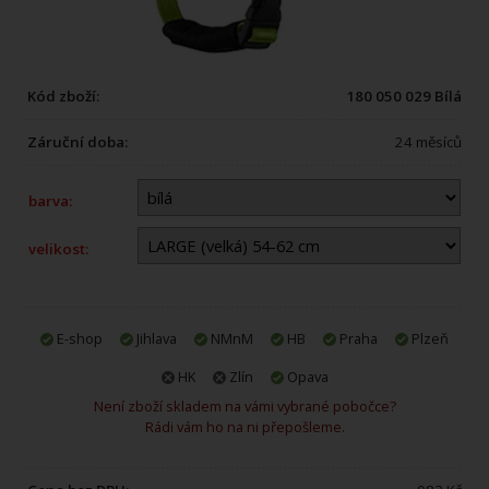
Kód zboží:
180 050 029 Bílá
Záruční doba:
24 měsíců
barva:
velikost:
E-shop
Jihlava
NMnM
HB
Praha
Plzeň
HK
Zlín
Opava
Není zboží skladem na vámi vybrané pobočce?
Rádi vám ho na ni přepošleme.