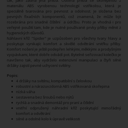
tak, jako žádná jiná přilba. Odolná přilba se skořepinou z
materiálu ABS vyrobenou technologií vstřikolisu, která je
speciálně tvarována pro pevnost a odolnost. Je složena bez
pevných fixačních komponentů, což znamená, že může být
rozebrána pro snadné čištění a údržbu. Proto je vhodná i pro
veřejné použití tam, kde je nutné používané prvky přilby měnit z
hygienických důvodů.
Náhlavní kříž "Spider" je uzpůsoben pro všechny tvary hlavy a
poskytuje vynikajíc komfort a skvělé odvětrání vnitřku přilby.
Komfort nošení je ještě podepřen lehkými, měkkými a prodyšnými
vycpávkami, které dobře odvádí pot. Bytelné seřizovací kolečko je
navrženo tak, aby vydrželo extenzivní manipulaci a čtyři silné
držáky zajistí pevné uchycení svítilny.
Popis:
4 držáky na svítilnu, kompatibilní s čelovkou
robustní a nárazuvzdorná ABS vstřikovaná skořepina
nízká váha
sestavena bez šroubů nebo nýtů
rychlá a snadná demontáž pro praní a čištění
vnitřní odpružený náhradní kříž poskytující mimořádný
komfort a odvětrání
silné a odolné kolo k úpravě velikosti