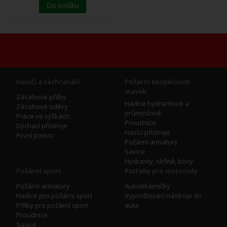
Do košíku
Hasiči a záchranáři
Požární bezpečnost
staveb
Zásahové přilby
Hadice hydrantové a
Zásahové oděvy
průmyslové
Práce ve výškách
Proudnice
Dýchací přístroje
Hasící přístroje
První pomoc
Požární armatury
Savice
Hydranty, skříně, boxy
Požární sport
Potřeby pro motoristy
Požární armatury
Autolékárničky
Hadice pro požární sport
Vyprošťovací nástroje do
Přilby pro požární sport
auta
Proudnice
Savice