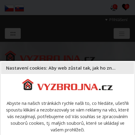
0
0
Přihlášení
Nastavení cookies: Aby web zůstal tak, jak ho znáte
Sloužíme těm, kteří chrání životy, zdraví
a majetek druhých.
Abyste na našich stránkách rychle našli to, co hledáte, ušetřili
spoustu klikání a nezobrazovaly se vám reklamy na věci, které
Požární sport
vybavení pro PS podle disciplín
Štafeta
vás nezajímají, potřebujeme od Vás souhlas se zpracováním
4x60 metrů s překážkami
>
Přilba CAMP Titan
souborů cookies, tj. malých souborů, které se ukládají ve
vašem prohlížeči.
Přilba CAMP Titan