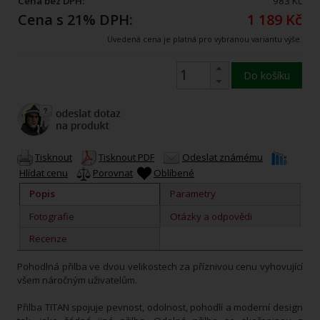
Cena bez DPH:
983 Kč
Cena s 21% DPH:
1 189 Kč
Uvedená cena je platná pro vybranou variantu výše.
Do košíku
Tisknout
Tisknout PDF
Odeslat známému
Hlídat cenu
Porovnat
Oblíbené
Popis
Parametry
Fotografie
Otázky a odpovědi
Recenze
Pohodlná přilba ve dvou velikostech za příznivou cenu vyhovující
všem náročným uživatelům.
Přilba TITAN spojuje pevnost, odolnost, pohodlí a moderní design