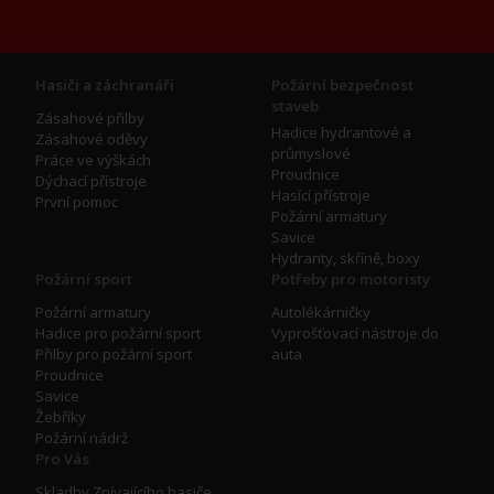
Hasiči a záchranáři
Požární bezpečnost
staveb
Zásahové přilby
Hadice hydrantové a
Zásahové oděvy
průmyslové
Práce ve výškách
Proudnice
Dýchací přístroje
Hasící přístroje
První pomoc
Požární armatury
Savice
Hydranty, skříně, boxy
Požární sport
Potřeby pro motoristy
Požární armatury
Autolékárničky
Hadice pro požární sport
Vyprošťovací nástroje do
Přilby pro požární sport
auta
Proudnice
Savice
Žebříky
Požární nádrž
Pro Vás
Skladby Zpívajícího hasiče