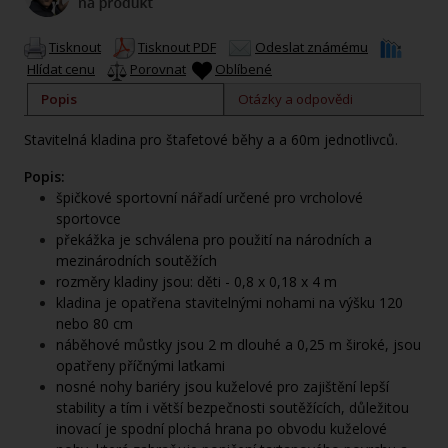
Tisknout
Tisknout PDF
Odeslat známému
Hlídat cenu
Porovnat
Oblíbené
Popis
Otázky a odpovědi
Stavitelná kladina pro štafetové běhy a a 60m jednotlivců.
Popis:
špičkové sportovní nářadí určené pro vrcholové
sportovce
překážka je schválena pro použití na národních a
mezinárodních soutěžích
rozměry kladiny jsou: děti - 0,8 x 0,18 x 4 m
kladina je opatřena stavitelnými nohami na výšku 120
nebo 80 cm
náběhové můstky jsou 2 m dlouhé a 0,25 m široké, jsou
opatřeny příčnými laťkami
nosné nohy bariéry jsou kuželové pro zajištění lepší
stability a tím i větší bezpečnosti soutěžících, důležitou
inovací je spodní plochá hrana po obvodu kuželové