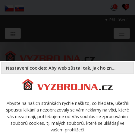
0
0
Přihlášení
Nastavení cookies: Aby web zůstal tak, jak ho znáte
Sloužíme těm, kteří chrání životy, zdraví
a majetek druhých.
Abyste na našich stránkách rychle našli to, co hledáte, ušetřili
spoustu klikání a nezobrazovaly se vám reklamy na věci, které
Požární sport
vybavení pro PS podle disciplín
Štafeta
vás nezajímají, potřebujeme od Vás souhlas se zpracováním
4x60 metrů s překážkami
>
Kladina pro mladé hasiče, stavitelná,
souborů cookies, tj. malých souborů, které se ukládají ve
tartanový povrch
vašem prohlížeči.