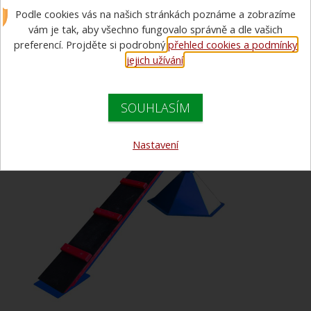
Kladina pro mladé hasiče,
Podle cookies vás na našich stránkách poznáme a zobrazíme
stavitelná, tartanový povrch
vám je tak, aby všechno fungovalo správně a dle vašich
preferencí. Projděte si podrobný
přehled cookies a podmínky
jejich užívání
.
SOUHLASÍM
Nastavení