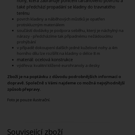
nohy, která zabraňuje poničení tartanového povrchu a
také předchází propadání se kladiny do travnatého
terénu
povrch kladiny a náběhových můstků je opatřen
protiskluzným materiálem
součástí dodávky je podpora seběhu, který je náchylný na
nárazy - předcházíme tak případnému nežádoucímu
prohýbání
v případě dokoupení dalších jedné kuželové nohy a 4m
horního dílu lze rozšířit na kladiny o délce 8 m
materiál: ocelová konstrukce
výdřeva: kvalitní klížené eurohranoly a desky
Zboží je na poptávku z důvodu podrobnějších informací o
dopravě. Společně s Vámi najdeme co možná nejvýhodnější
způsob přepravy.
Foto je pouze ilustrační.
Související zboží