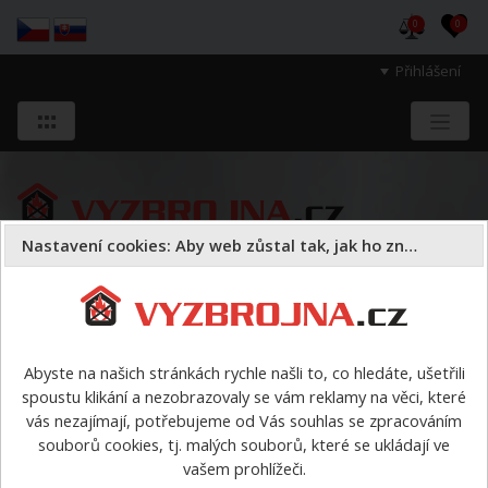
0
0
Přihlášení
Nastavení cookies: Aby web zůstal tak, jak ho znáte
Sloužíme těm, kteří chrání životy, zdraví
a majetek druhých.
Abyste na našich stránkách rychle našli to, co hledáte, ušetřili
spoustu klikání a nezobrazovaly se vám reklamy na věci, které
Požární sport
vybavení pro PS podle disciplín
Štafeta
vás nezajímají, potřebujeme od Vás souhlas se zpracováním
4x60 metrů s překážkami
>
Rozšíření kladiny z 4m na 8m
souborů cookies, tj. malých souborů, které se ukládají ve
vašem prohlížeči.
Rozšíření kladiny z 4m na 8m