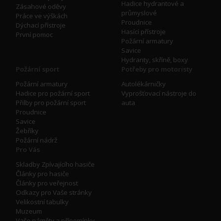
Hadice hydrantové a
Zásahové oděvy
průmyslové
Práce ve výškách
Proudnice
Dýchací přístroje
Hasící přístroje
První pomoc
Požární armatury
Savice
Hydranty, skříně, boxy
Požární sport
Potřeby pro motoristy
Požární armatury
Autolékárničky
Hadice pro požární sport
Vyprošťovací nástroje do
Přilby pro požární sport
auta
Proudnice
Savice
Žebříky
Požární nádrž
Pro Vás
Skladby Zpívajícího hasiče
Články pro hasiče
Články pro veřejnost
Odkazy pro Vaše stránky
Velikostní tabulky
Muzeum
Vaše náměty a přípomínky