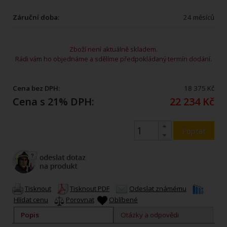
Záruční doba:
24 měsíců
Zboží není aktuálně skladem.
Rádi vám ho objednáme a sdělíme předpokládaný termín dodání.
Cena bez DPH:
18 375 Kč
Cena s 21% DPH:
22 234 Kč
Poptat
Tisknout
Tisknout PDF
Odeslat známému
Hlídat cenu
Porovnat
Oblíbené
Popis
Otázky a odpovědi