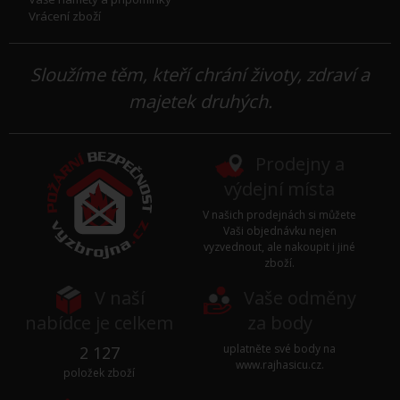
Vrácení zboží
Sloužíme těm, kteří chrání životy, zdraví a
majetek druhých.
Prodejny a
výdejní místa
V našich prodejnách si můžete
Vaši objednávku nejen
vyzvednout, ale nakoupit i jiné
zboží.
V naší
Vaše odměny
nabídce je celkem
za body
uplatněte své body na
2 127
www.rajhasicu.cz
.
položek zboží