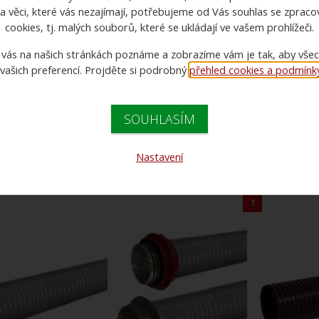
a věci, které vás nezajímají, potřebujeme od Vás souhlas se zprac
cookies, tj. malých souborů, které se ukládají ve vašem prohlížeči.
 vás na našich stránkách poznáme a zobrazíme vám je tak, aby vše
 vašich preferencí. Projděte si podrobný
přehled cookies a podmínky 
Doporučujeme
Názvu zboží
Názvu zbož
SOUHLASÍM
Cena:
Varianty:
-- vše --
1 161 Kč - 11 557 Kč
Nastavení
1