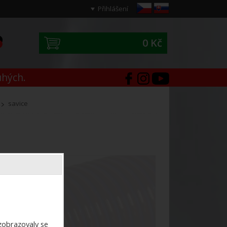
Přihlášení
0 Kč
0
uhých.
savice
ezobrazovaly se