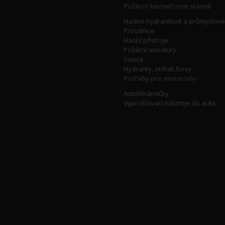
Požární bezpečnost staveb
Hadice hydrantové a průmyslové
Proudnice
Hasící přístroje
Požární armatury
Savice
Hydranty, skříně, boxy
Potřeby pro motoristy
Autolékárničky
Vyprošťovací nástroje do auta