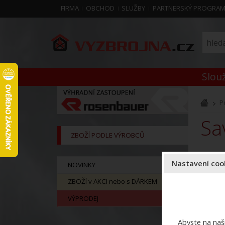
FIRMA
OBCHOD
SLUŽBY
PARTNERSKÝ PROGRA
Slouž
P
s
ZBOŽÍ PODLE VÝROBCŮ
Nastavení cook
NOVINKY
ZBOŽÍ v AKCI nebo s DÁRKEM
VÝPRODEJ
Abyste na naši