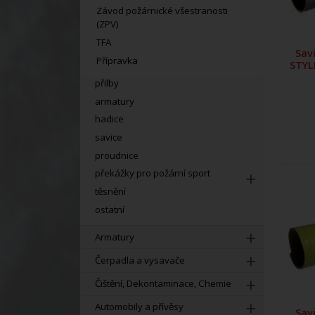
Závod požárnické všestranosti
(ZPV)
TFA
Sav
Přípravka
STYLE
přilby
armatury
hadice
savice
proudnice
překážky pro požární sport
těsnění
ostatní
Armatury
Čerpadla a vysavače
Čištění, Dekontaminace, Chemie
Automobily a přívěsy
Sav