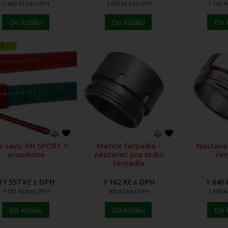
1 460 Kč bez DPH
3 876 Kč bez DPH
1 146 
Do košíku
Do košíku
Do 
CE
a savic PH SPORT +
Matice čerpadla -
Nástavec
proudnice
nástavec pro hrdlo
čer
čerpadla
11 557 Kč s DPH
1 162 Kč s DPH
1 940 
9 551 Kč bez DPH
960 Kč bez DPH
1 603 
Do košíku
Do košíku
Do 