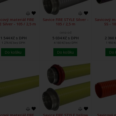
icový materiál FIRE
Savice FIRE STYLE Silver -
Savicový ma
 Silver - 105 / 2,5 m
105 / 2,5 m
SS - 1
cena od
1 544 Kč s DPH
5 034 Kč s DPH
2 360 
1 276 Kč bez DPH
4 160 Kč bez DPH
1 950 
Do košíku
Do košíku
Do 
icový materiál FIRE
Savice FIRE STYLE Yellow
Savicový m