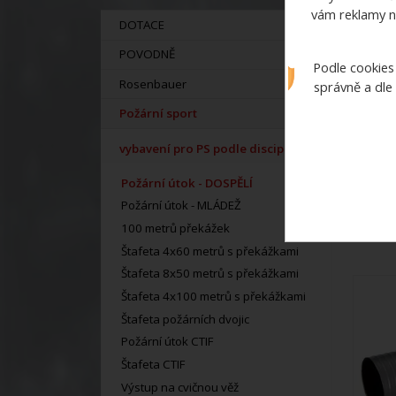
vám reklamy n
DOTACE
POVODNĚ
Podle cookies
Rosenbauer
správně a dle
Požární sport
vybavení pro PS podle disciplín
Požární útok - DOSPĚLÍ
Požární útok - MLÁDEŽ
100 metrů překážek
Štafeta 4x60 metrů s překážkami
Štafeta 8x50 metrů s překážkami
Štafeta 4x100 metrů s překážkami
Štafeta požárních dvojic
Požární útok CTIF
Štafeta CTIF
Výstup na cvičnou věž