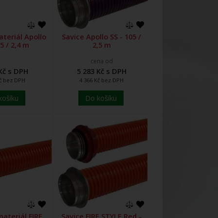
teriál Apollo
Savice Apollo SS - 105 /
05 / 2,4 m
2,5 m
cena od
Kč s DPH
5 283 Kč s DPH
Kč bez DPH
4 366 Kč bez DPH
košíku
Do košíku
ateriál FIRE
Savice FIRE STYLE Red -