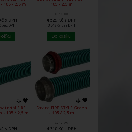
- 105 / 2,5 m
105 / 2,5 m
cena od
Kč s DPH
4 529 Kč s DPH
Kč bez DPH
3 743 Kč bez DPH
košíku
Do košíku
ateriál FIRE
Savice FIRE STYLE Green
 - 105 / 2,5 m
- 105 / 2,5 m
cena od
Kč s DPH
4 310 Kč s DPH