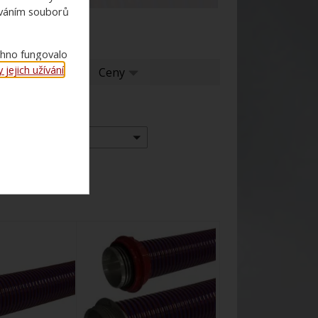
ováním souborů
chno fungovalo
jejich užívání
.
í
Ceny
Ceny
Výrobce:
-- vše --