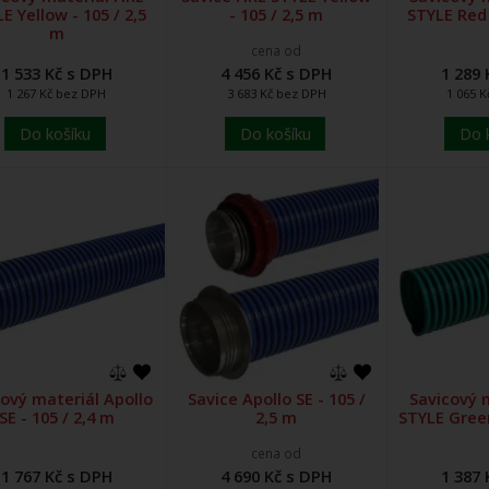
E Yellow - 105 / 2,5
- 105 / 2,5 m
STYLE Red 
m
cena od
1 533 Kč s DPH
4 456 Kč s DPH
1 289 
1 267 Kč bez DPH
3 683 Kč bez DPH
1 065 
Do košíku
Do košíku
Do 
cový materiál Apollo
Savice Apollo SE - 105 /
Savicový m
SE - 105 / 2,4 m
2,5 m
STYLE Green
cena od
1 767 Kč s DPH
4 690 Kč s DPH
1 387 