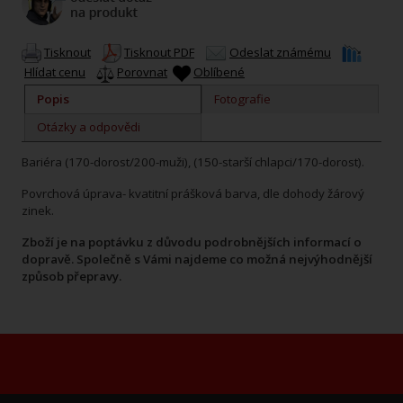
Tisknout
Tisknout PDF
Odeslat známému
Hlídat cenu
Porovnat
Oblíbené
Popis
Fotografie
Otázky a odpovědi
Bariéra (170-dorost/200-muži), (150-starší chlapci/170-dorost).
Povrchová úprava- kvatitní prášková barva, dle dohody žárový
zinek.
Zboží je na poptávku z důvodu podrobnějších informací o
dopravě. Společně s Vámi najdeme co možná nejvýhodnější
způsob přepravy.