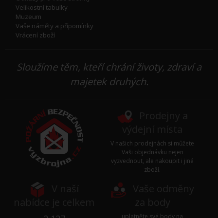
Velikostní tabulky
Muzeum
Vaše náměty a přípomínky
Vrácení zboží
Sloužíme těm, kteří chrání životy, zdraví a
majetek druhých.
Prodejny a
výdejní místa
V našich prodejnách si můžete
Vaši objednávku nejen
vyzvednout, ale nakoupit i jiné
zboží.
V naší
Vaše odměny
nabídce je celkem
za body
uplatněte své body na