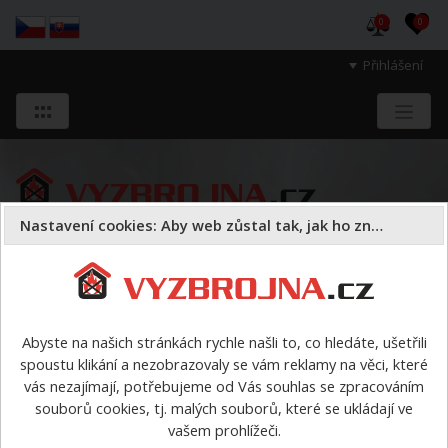
0
0
Přihlášení
Nastavení cookies: Aby web zůstal tak, jak ho znáte
Sloužíme těm, kteří chrání životy, zdraví
a majetek druhých.
Abyste na našich stránkách rychle našli to, co hledáte, ušetřili
spoustu klikání a nezobrazovaly se vám reklamy na věci, které
Požární sport
vybavení pro PS podle disciplín
TFA
>
vás nezajímají, potřebujeme od Vás souhlas se zpracováním
Bariéra 170/200 x 200cm stavitelná
souborů cookies, tj. malých souborů, které se ukládají ve
vašem prohlížeči.
Bariéra 170/200 x 200cm