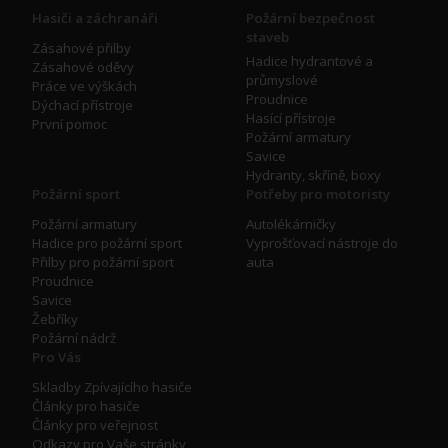
Hasiči a záchranáři
Požární bezpečnost
staveb
Zásahové přilby
Hadice hydrantové a
Zásahové oděvy
průmyslové
Práce ve výškách
Proudnice
Dýchací přístroje
Hasící přístroje
První pomoc
Požární armatury
Savice
Hydranty, skříně, boxy
Požární sport
Potřeby pro motoristy
Požární armatury
Autolékárničky
Hadice pro požární sport
Vyprošťovací nástroje do
Přilby pro požární sport
auta
Proudnice
Savice
Žebříky
Požární nádrž
Pro Vás
Skladby Zpívajícího hasiče
Články pro hasiče
Články pro veřejnost
Odkazy pro Vaše stránky