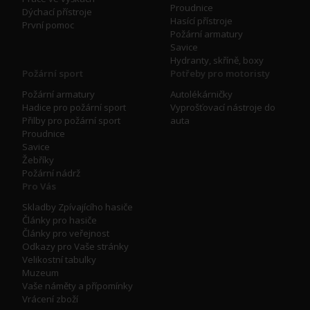
Proudnice
Dýchací přístroje
Hasící přístroje
První pomoc
Požární armatury
Savice
Hydranty, skříně, boxy
Požární sport
Potřeby pro motoristy
Požární armatury
Autolékárničky
Hadice pro požární sport
Vyprošťovací nástroje do
Přilby pro požární sport
auta
Proudnice
Savice
Žebříky
Požární nádrž
Pro Vás
Skladby Zpívajícího hasiče
Články pro hasiče
Články pro veřejnost
Odkazy pro Vaše stránky
Velikostní tabulky
Muzeum
Vaše náměty a přípomínky
Vrácení zboží