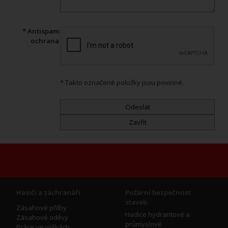
* Antispam
ochrana
* Takto označené položky jsou povinné.
Hasiči a záchranáři
Požární bezpečnost
staveb
Zásahové přilby
Hadice hydrantové a
Zásahové oděvy
průmyslové
Práce ve výškách