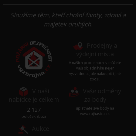
Sloužíme těm, kteří chrání životy, zdraví a
majetek druhých.
Prodejny a
výdejní místa
V našich prodejnách si můžete
Vaši objednávku nejen
vyzvednout, ale nakoupit i jiné
zboží.
V naší
Vaše odměny
nabídce je celkem
za body
uplatněte své body na
2 127
www.rajhasicu.cz
.
položek zboží
Aukce