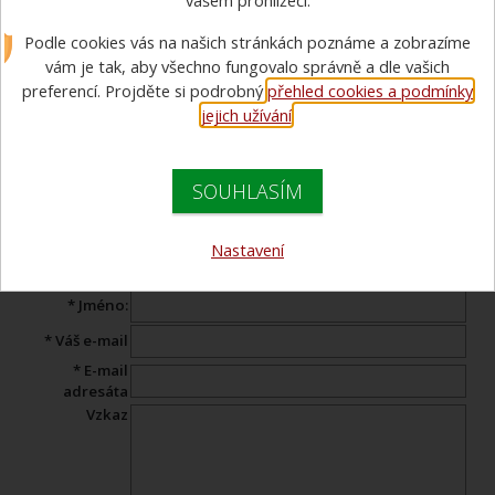
vašem prohlížeči.
Poslat odkaz na zboží e-
Podle cookies vás na našich stránkách poznáme a zobrazíme
mailem
vám je tak, aby všechno fungovalo správně a dle vašich
preferencí. Projděte si podrobný
přehled cookies a podmínky
Pošlete odkaz na produkt Vašemu známému s komentářem.
jejich užívání
.
Tento formulář neslouží k pokládání otázek našemu
specialistovi. Pokud máte dotaz,
napište jej zde
.
SOUHLASÍM
Produkt:
Kukla NANOFULL s technologií Nomex® NanoFlex
Nastavení
LAM
* Jméno:
* Váš e-mail
* E-mail
adresáta
Vzkaz