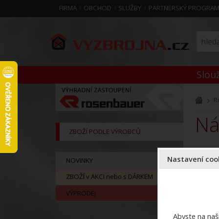
FIRMA
OBCHOD
SLUŽBY
PARTNERSKÝ PROGRA
Slouž
R
N
ZBOŽÍ PODLE VÝROBCŮ
Nastavení cook
NOVINKY
ZBOŽÍ v AKCI nebo s DÁRKEM
VÝPRODEJ
Abyste na naši