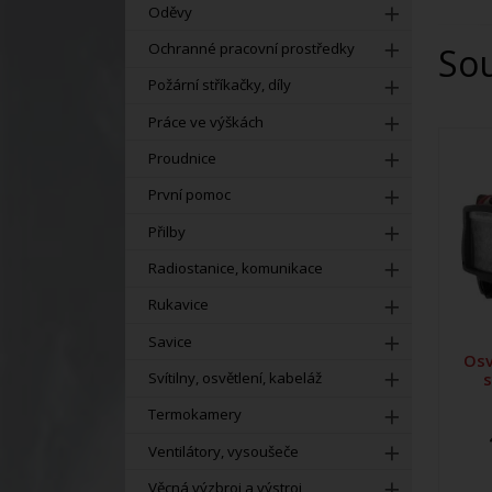
Oděvy
Ochranné pracovní prostředky
So
Požární stříkačky, díly
Práce ve výškách
Proudnice
První pomoc
Přilby
Radiostanice, komunikace
Rukavice
Savice
Osv
Svítilny, osvětlení, kabeláž
Termokamery
Ventilátory, vysoušeče
Věcná výzbroj a výstroj