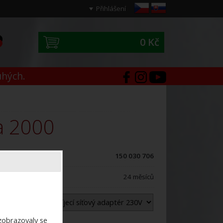
Přihlášení
0 Kč
0
uhých.
 a 2000
ód zboží:
150 030 706
áruční doba:
24 měsíců
áhradní díl:
ezobrazovaly se