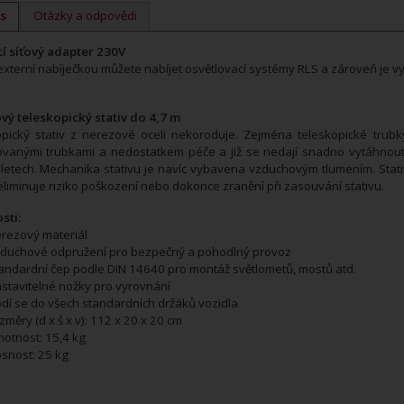
s
Otázky a odpovědi
í síťový adapter 230V
externí nabíječkou můžete nabíjet osvětlovací systémy RLS a zároveň je v
vý teleskopický stativ do 4,7 m
opický stativ z nerezové oceli nekoroduje. Zejména teleskopické tru
ovanými trubkami a nedostatkem péče a již se nedají snadno vytáhnout
etech. Mechanika stativu je navíc vybavena vzduchovým tlumením. Stati
eliminuje riziko poškození nebo dokonce zranění při zasouvání stativu.
sti:
rezový materiál
duchové odpružení pro bezpečný a pohodlný provoz
andardní čep podle DIN 14640 pro montáž světlometů, mostů atd.
stavitelné nožky pro vyrovnání
dí se do všech standardních držáků vozidla
změry (d x š x v): 112 x 20 x 20 cm
otnost: 15,4 kg
snost: 25 kg