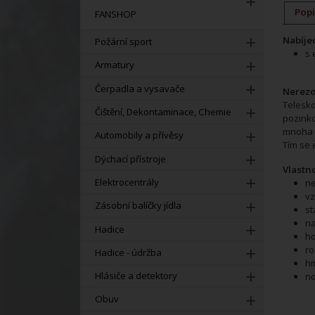
Popi
FANSHOP
Nabíjec
Požární sport
s 
Armatury
Čerpadla a vysavače
Nerezo
Telesk
Čištění, Dekontaminace, Chemie
pozink
mnoha l
Automobily a přívěsy
Tím se 
Dýchací přístroje
Vlastno
Elektrocentrály
ne
vz
Zásobní balíčky jídla
st
na
Hadice
ho
ro
Hadice - údržba
hm
Hlásiče a detektory
no
Obuv