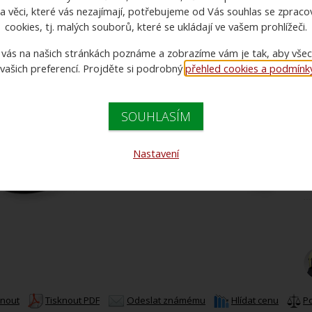
a věci, které vás nezajímají, potřebujeme od Vás souhlas se zprac
cookies, tj. malých souborů, které se ukládají ve vašem prohlížeči.
 vás na našich stránkách poznáme a zobrazíme vám je tak, aby vše
 vašich preferencí. Projděte si podrobný
přehled cookies a podmínky 
SOUHLASÍM
C
C
Nastavení
knout
Tisknout PDF
Odeslat známému
Hlídat cenu
P