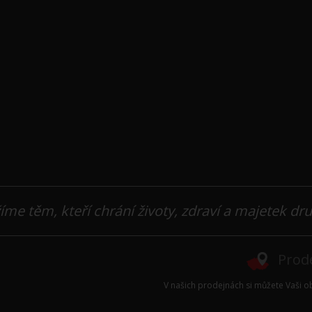
íme těm, kteří chrání životy, zdraví a majetek dr
Prode
V našich prodejnách si můžete Vaši ob