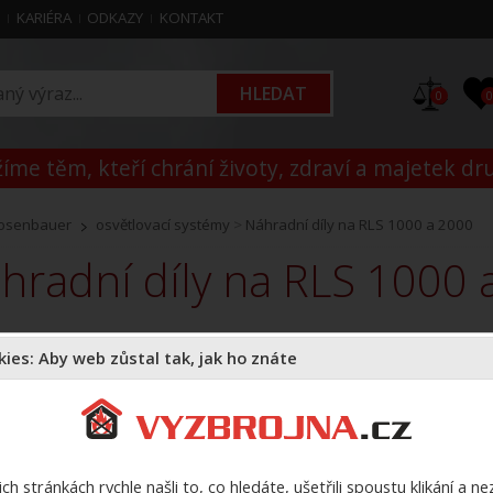
M
KARIÉRA
ODKAZY
KONTAKT
0
íme těm, kteří chrání životy, zdraví a majetek dr
osenbauer
osvětlovací systémy
>
Náhradní díly na RLS 1000 a 2000
áhradní díly na RLS 1000
K
ies: Aby web zůstal tak, jak ho znáte
Z
n
ch stránkách rychle našli to, co hledáte, ušetřili spoustu klikání a n