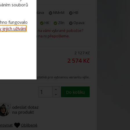
ováním souborů
E-shop
Jihlava
NMnM
HB
chno fungovalo
Praha
Plzeň
HK
Zlín
Opava
jejich užívání
.
Není zboží skladem na vámi vybrané pobočce?
Rádi vám ho na ni přepošleme.
ena bez DPH:
2 127 Kč
ena s 21%
2 574 Kč
DPH:
Uvedená cena je platná pro vybranou variantu výše.
Do košíku
orovnat
Oblíbené