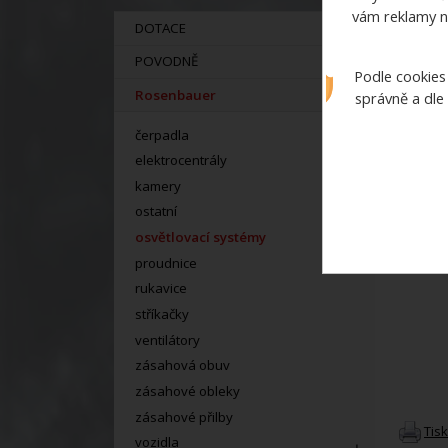
vám reklamy n
DOTACE
POVODNĚ
Podle cookies
Rosenbauer
správně a dle
čerpadla
elektrocentrály
kamery
ostatní
osvětlovací systémy
proudnice
rukavice
stříkačky
ventilátory
zásahová obuv
zásahové obleky
zásahové přilby
Tis
vozidla