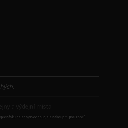
uhých.
jny a výdejní místa
jednávku nejen vyzvednout, ale nakoupit i jiné zboží.