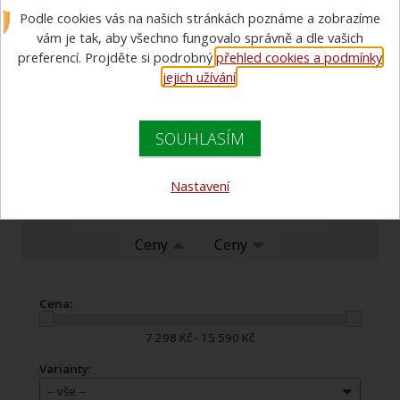
tlakových lahví
Podle cookies vás na našich stránkách poznáme a zobrazíme
vám je tak, aby všechno fungovalo správně a dle vašich
Cílem je prodej nebo pronájem vysokotlakého kompresoru s
preferencí. Projděte si podrobný
přehled cookies a podmínky
plnící hadicí/lištou pro plnění vzduchu do
jejich užívání
.
lahví IDP pro JPOII/III.
Chceme nabídnout řešení všude tam, kde je problém s plněním
lahví.
SOUHLASÍM
Doporučujeme
Nastavení
Názvu zboží
Názvu zboží
Ceny
Ceny
Cena:
7 298 Kč - 15 590 Kč
Varianty:
-- vše --