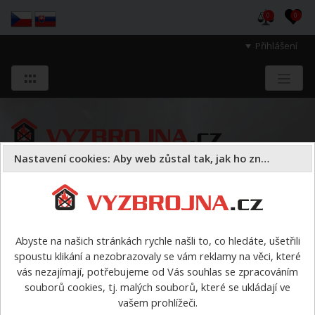
0
0
Přihlášení
Nastavení cookies: Aby web zůstal tak, jak ho znáte
Sloužíme těm, kteří chrání životy, zdraví
a majetek druhých.
Abyste na našich stránkách rychle našli to, co hledáte, ušetřili
spoustu klikání a nezobrazovaly se vám reklamy na věci, které
Dýchací přístroje
kompresory pro plnění tlakových lahví
vás nezajímají, potřebujeme od Vás souhlas se zpracováním
souborů cookies, tj. malých souborů, které se ukládají ve
kompresory pro plnění
vašem prohlížeči.