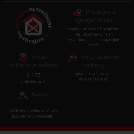
Prodejny a
výdejní místa
V našich prodejnách si můžete
Vaši objednávku nejen
vyzvednout, ale nakoupit i jiné
zboží.
V naší
Vaše odměny
nabídce je celkem
za body
uplatněte své body na
2 127
www.rajhasicu.cz
.
položek zboží
Aukce
Každý den dražíme nové věci
za super ceny v naší
aukci
.