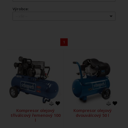
Výrobce:
-- vše --
1
Kompresor olejový
Kompresor olejový
tříválcový řemenový 100
dvouválcový 50 l
l