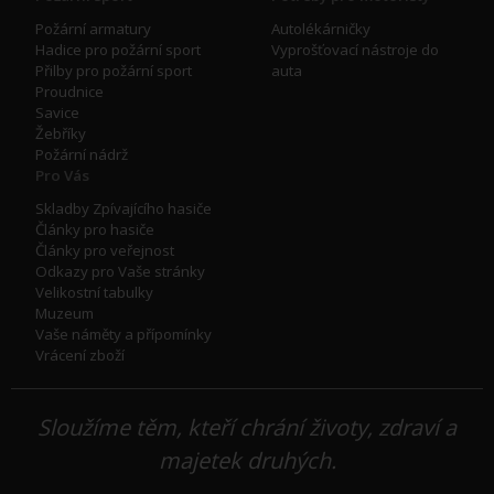
Požární armatury
Autolékárničky
Hadice pro požární sport
Vyprošťovací nástroje do
Přilby pro požární sport
auta
Proudnice
Savice
Žebříky
Požární nádrž
Pro Vás
Skladby Zpívajícího hasiče
Články pro hasiče
Články pro veřejnost
Odkazy pro Vaše stránky
Velikostní tabulky
Muzeum
Vaše náměty a přípomínky
Vrácení zboží
Sloužíme těm, kteří chrání životy, zdraví a
majetek druhých.