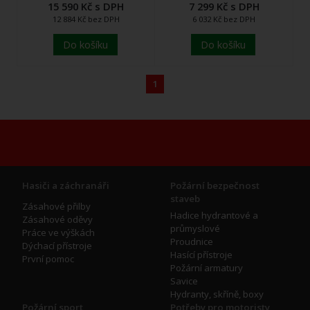
15 590 Kč s DPH
7 299 Kč s DPH
12 884 Kč bez DPH
6 032 Kč bez DPH
Do košíku
Do košíku
1
Hasiči a záchranáři
Požární bezpečnost
staveb
Zásahové přilby
Hadice hydrantové a
Zásahové oděvy
průmyslové
Práce ve výškách
Proudnice
Dýchací přístroje
Hasící přístroje
První pomoc
Požární armatury
Savice
Hydranty, skříně, boxy
Požární sport
Potřeby pro motoristy