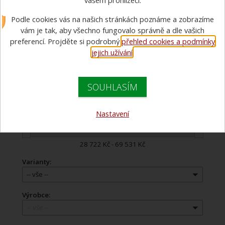
vašem prohlížeči.
Velký výběr sad dýchacích přístrojů a obličejových masek.
Podle cookies vás na našich stránkách poznáme a zobrazíme
Vybavení jak pro dobrovolné, tak pro profesionální hasiče.
vám je tak, aby všechno fungovalo správně a dle vašich
preferencí. Projděte si podrobný
přehled cookies a podmínky
jejich užívání
.
Doporučujeme
Názvu zboží
Názvu zboží
SOUHLASÍM
Ceny
Ceny
Nastavení
Cena:
28 722 Kč - 69 531 Kč
Varianty:
-- vše --
Výrobce:
-- vše --