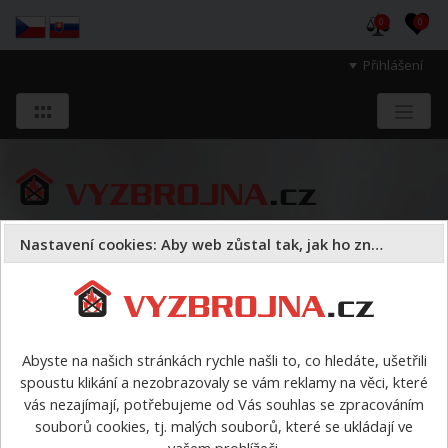
0
0
Přihlášení
Nastavení cookies: Aby web zůstal tak, jak ho znáte
Sloužíme těm, kteří chrání životy, zdraví
a majetek druhých.
Abyste na našich stránkách rychle našli to, co hledáte, ušetřili
spoustu klikání a nezobrazovaly se vám reklamy na věci, které
Dýchací přístroje
sady
vás nezajímají, potřebujeme od Vás souhlas se zpracováním
sady
souborů cookies, tj. malých souborů, které se ukládají ve