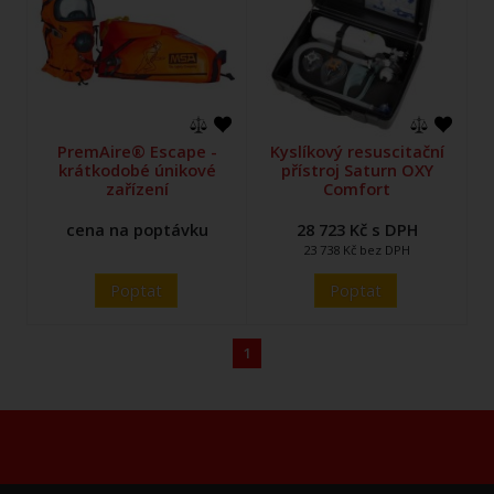
PremAire® Escape -
Kyslíkový resuscitační
krátkodobé únikové
přístroj Saturn OXY
zařízení
Comfort
cena na poptávku
28 723 Kč s DPH
23 738 Kč bez DPH
Poptat
Poptat
1