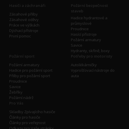
Hasiči a záchranáři
Požární bezpečnost
staveb
Zásahové přilby
Hadice hydrantové a
Zásahové oděvy
průmyslové
Práce ve výškách
Proudnice
Dýchací přístroje
Hasící přístroje
První pomoc
Požární armatury
Savice
Hydranty, skříně, boxy
Požární sport
Potřeby pro motoristy
Požární armatury
Autolékárničky
Hadice pro požární sport
Vyprošťovací nástroje do
Přilby pro požární sport
auta
Proudnice
Savice
Žebříky
Požární nádrž
Pro Vás
Skladby Zpívajícího hasiče
Články pro hasiče
Články pro veřejnost
Odkazy pro Vaše stránky