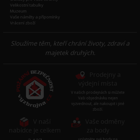
Velikostní tabulky
Muzeum
Vaše náměty a přípomínky
Vrácení zboží
Sloužíme těm, kteří chrání životy, zdraví a
majetek druhých.
Prodejny a
výdejní místa
V našich prodejnách si můžete
Vaši objednávku nejen
vyzvednout, ale nakoupit i jiné
zboží.
V naší
Vaše odměny
nabídce je celkem
za body
uplatněte své body na