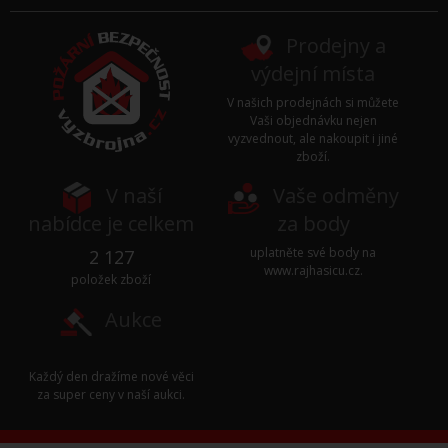
Prodejny a
výdejní místa
V našich prodejnách si můžete
Vaši objednávku nejen
vyzvednout, ale nakoupit i jiné
zboží.
V naší
Vaše odměny
nabídce je celkem
za body
uplatněte své body na
2 127
www.rajhasicu.cz
.
položek zboží
Aukce
Každý den dražíme nové věci
za super ceny v naší
aukci
.