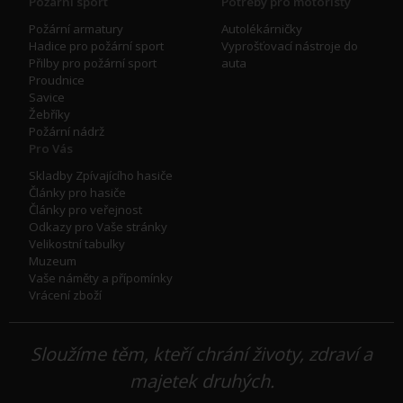
Požární sport
Potřeby pro motoristy
Požární armatury
Autolékárničky
Hadice pro požární sport
Vyprošťovací nástroje do
Přilby pro požární sport
auta
Proudnice
Savice
Žebříky
Požární nádrž
Pro Vás
Skladby Zpívajícího hasiče
Články pro hasiče
Články pro veřejnost
Odkazy pro Vaše stránky
Velikostní tabulky
Muzeum
Vaše náměty a přípomínky
Vrácení zboží
Sloužíme těm, kteří chrání životy, zdraví a
majetek druhých.