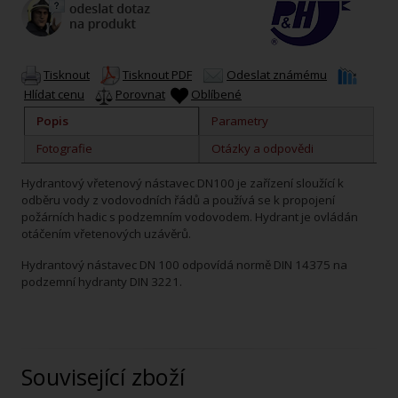
Tisknout
Tisknout PDF
Odeslat známému
Hlídat cenu
Porovnat
Oblíbené
Popis
Parametry
Fotografie
Otázky a odpovědi
Hydrantový vřetenový nástavec DN100 je zařízení sloužící k
odběru vody z vodovodních řádů a používá se k propojení
požárních hadic s podzemním vodovodem. Hydrant je ovládán
otáčením vřetenových uzávěrů.
Hydrantový nástavec DN 100 odpovídá normě DIN 14375 na
podzemní hydranty DIN 3221.
Související zboží