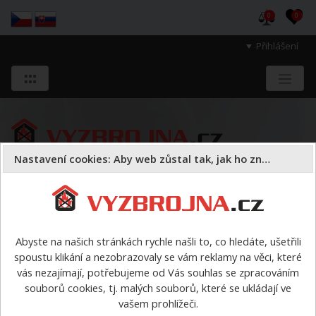
0
0
Přihlášení
Nastavení cookies: Aby web zůstal tak, jak ho znáte
Sloužíme těm, kteří chrání životy, zdraví
a majetek druhých.
Abyste na našich stránkách rychle našli to, co hledáte, ušetřili
spoustu klikání a nezobrazovaly se vám reklamy na věci, které
Armatury
ostatní armatury
>
Hydrantový nástavec
vás nezajímají, potřebujeme od Vás souhlas se zpracováním
vřetenový DN100
souborů cookies, tj. malých souborů, které se ukládají ve
vašem prohlížeči.
Hydrantový nástavec