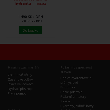
hydrantu - mosaz
1 490 Kč s DPH
1 231 Kč bez DPH
Do košíku
Hasiči a záchranáři
Požární bezpečnost
staveb
Zásahové přilby
Hadice hydrantové a
Zásahové oděvy
průmyslové
Práce ve výškách
Proudnice
Dýchací přístroje
Hasící přístroje
První pomoc
Požární armatury
Savice
Hydranty, skříně, boxy