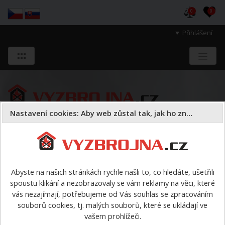
0
0
Přihlášení
Nastavení cookies: Aby web zůstal tak, jak ho znáte
Sloužíme těm, kteří chrání životy, zdraví
a majetek druhých.
Abyste na našich stránkách rychle našli to, co hledáte, ušetřili
spoustu klikání a nezobrazovaly se vám reklamy na věci, které
Oděvy
pracovní oděvy
>
PS II - NOMEX/VISKÓZA - bunda
vás nezajímají, potřebujeme od Vás souhlas se zpracováním
s nápisem HASIČI
souborů cookies, tj. malých souborů, které se ukládají ve
vašem prohlížeči.
PS II - NOMEX/VISKÓZA -