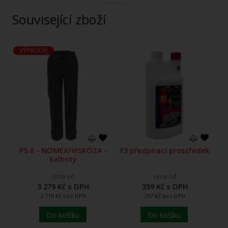
Související zboží
VÝPRODEJ
PS II - NOMEX/VISKÓZA -
F3 předpírací prostředek
kalhoty
cena od
cena od
3 279 Kč s DPH
359 Kč s DPH
2 710 Kč bez DPH
297 Kč bez DPH
Do košíku
Do košíku