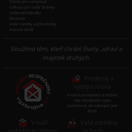
Články pro veřejnost
Odkazy pro Vaše stránky
Velikostní tabulky
Muzeum
Vaše náměty a přípomínky
Vrácení zboží
Sloužíme těm, kteří chrání životy, zdraví a
majetek druhých.
Prodejny a
výdejní místa
V našich prodejnách si můžete
Vaši objednávku nejen
vyzvednout, ale nakoupit i jiné
zboží.
V naší
Vaše odměny
nabídce je celkem
za body