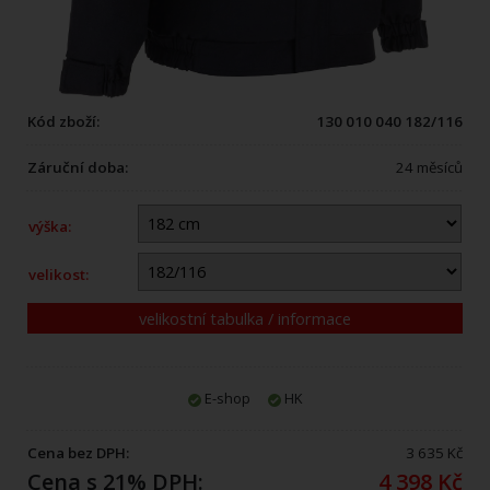
Kód zboží:
130 010 040 182/116
Záruční doba:
24 měsíců
výška:
velikost:
velikostní tabulka / informace
E-shop
HK
Cena bez DPH:
3 635 Kč
Cena s 21% DPH:
4 398 Kč