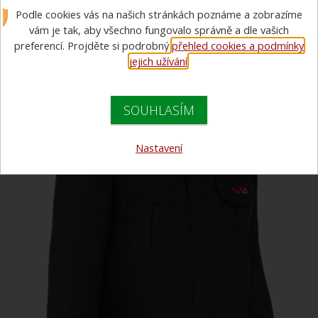
Podle cookies vás na našich stránkách poznáme a zobrazíme
bunda s nápisem HASIČI
vám je tak, aby všechno fungovalo správně a dle vašich
preferencí. Projděte si podrobný
přehled cookies a podmínky
VÝPRODEJ
jejich užívání
.
SOUHLASÍM
Nastavení