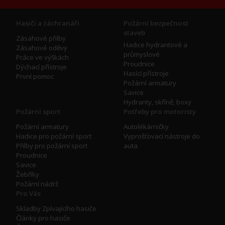
Hasiči a záchranáři
Požární bezpečnost
staveb
Zásahové přilby
Hadice hydrantové a
Zásahové oděvy
průmyslové
Práce ve výškách
Proudnice
Dýchací přístroje
Hasící přístroje
První pomoc
Požární armatury
Savice
Hydranty, skříně, boxy
Požární sport
Potřeby pro motoristy
Požární armatury
Autolékárničky
Hadice pro požární sport
Vyprošťovací nástroje do
Přilby pro požární sport
auta
Proudnice
Savice
Žebříky
Požární nádrž
Pro Vás
Skladby Zpívajícího hasiče
Články pro hasiče