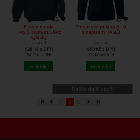
Fleece bunda
Fleeacová mikina HI-Q
HASIČ-100% PES bez
s nápisem HASIČI
výšivky
cena od
cena od
928 Kč s DPH
690 Kč s DPH
767 Kč bez DPH
570 Kč bez DPH
Do košíku
Do košíku
Načíst další zboží
1
2
3