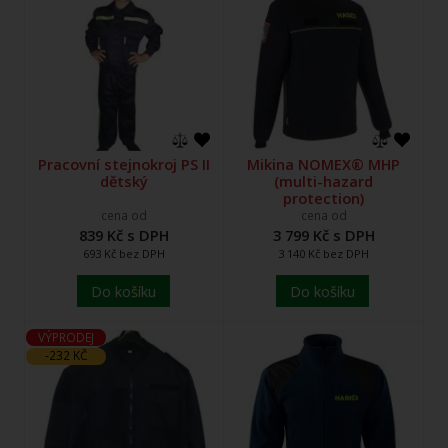
Pracovní stejnokroj PS II
Mikina NOMEX® MHP
dětský
(multi-hazard
protection)
cena od
cena od
839 Kč s DPH
3 799 Kč s DPH
693 Kč bez DPH
3 140 Kč bez DPH
Do košíku
Do košíku
VÝPRODEJ
-232 KČ