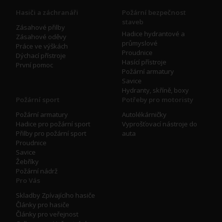
Hasiči a záchranáři
Požární bezpečnost
staveb
Zásahové přilby
Hadice hydrantové a
Zásahové oděvy
průmyslové
Práce ve výškách
Proudnice
Dýchací přístroje
Hasící přístroje
První pomoc
Požární armatury
Savice
Hydranty, skříně, boxy
Požární sport
Potřeby pro motoristy
Požární armatury
Autolékárničky
Hadice pro požární sport
Vyprošťovací nástroje do
Přilby pro požární sport
auta
Proudnice
Savice
Žebříky
Požární nádrž
Pro Vás
Skladby Zpívajícího hasiče
Články pro hasiče
Články pro veřejnost