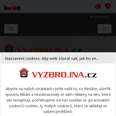
0
0
Přihlášení
Nastavení cookies: Aby web zůstal tak, jak ho znáte
Sloužíme těm, kteří chrání životy, zdraví
a majetek druhých.
Abyste na našich stránkách rychle našli to, co hledáte, ušetřili
spoustu klikání a nezobrazovaly se vám reklamy na věci, které
Oděvy
pracovní oděvy
vás nezajímají, potřebujeme od Vás souhlas se zpracováním
souborů cookies, tj. malých souborů, které se ukládají ve
pracovní oděvy
vašem prohlížeči.