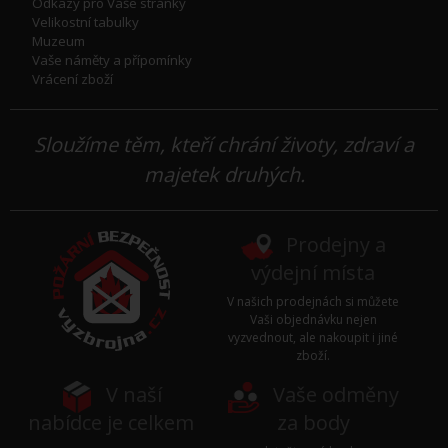
Odkazy pro Vaše stránky
Velikostní tabulky
Muzeum
Vaše náměty a přípomínky
Vrácení zboží
Sloužíme těm, kteří chrání životy, zdraví a
majetek druhých.
Prodejny a
výdejní místa
V našich prodejnách si můžete
Vaši objednávku nejen
vyzvednout, ale nakoupit i jiné
zboží.
V naší
Vaše odměny
nabídce je celkem
za body