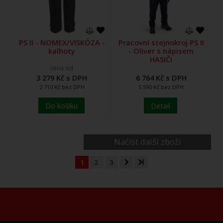
PS II - NOMEX/VISKÓZA -
Pracovní stejnokroj PS II
kalhoty
- Oliver s nápisem
HASIČI
cena od
3 279 Kč s DPH
6 764 Kč s DPH
2 710 Kč bez DPH
5 590 Kč bez DPH
Do košíku
Detail
Načíst další zboží
1
2
3