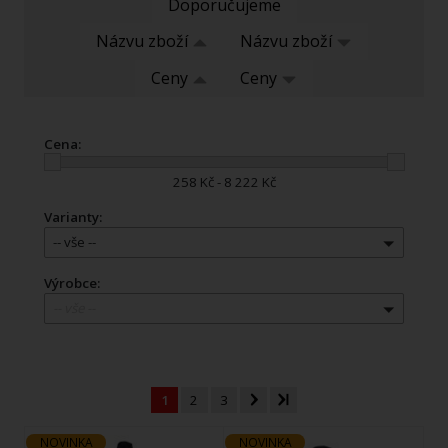
Doporučujeme
Názvu zboží
Názvu zboží
Ceny
Ceny
Cena:
258 Kč - 8 222 Kč
Varianty:
-- vše --
Výrobce:
-- vše --
1
2
3
NOVINKA
NOVINKA