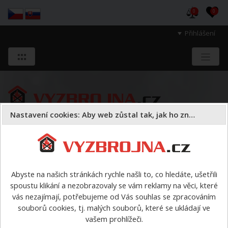
0
0
Přihlášení
Nastavení cookies: Aby web zůstal tak, jak ho znáte
Sloužíme těm, kteří chrání životy, zdraví
a majetek druhých.
Abyste na našich stránkách rychle našli to, co hledáte, ušetřili
spoustu klikání a nezobrazovaly se vám reklamy na věci, které
Oděvy
pracovní oděvy
vás nezajímají, potřebujeme od Vás souhlas se zpracováním
souborů cookies, tj. malých souborů, které se ukládají ve
pracovní oděvy
vašem prohlížeči.