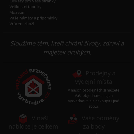
Odkazy pro Vaše stránky
Velikostní tabulky
Muzeum
Vaše náměty a přípomínky
Vrácení zboží
Sloužíme těm, kteří chrání životy, zdraví a
majetek druhých.
Prodejny a
výdejní místa
V našich prodejnách si můžete
Vaši objednávku nejen
vyzvednout, ale nakoupit i jiné
zboží.
V naší
Vaše odměny
nabídce je celkem
za body