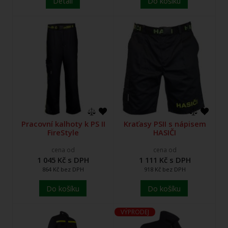
Detail
Do košíku
Pracovní kalhoty k PS II
Kraťasy PSII s nápisem
FireStyle
HASIČI
cena od
cena od
1 045 Kč s DPH
1 111 Kč s DPH
864 Kč bez DPH
918 Kč bez DPH
Do košíku
Do košíku
VÝPRODEJ