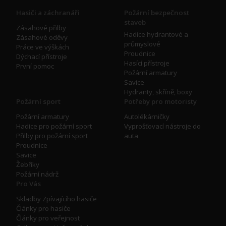
Hasiči a záchranáři
Požární bezpečnost
staveb
Zásahové přilby
Hadice hydrantové a
Zásahové oděvy
průmyslové
Práce ve výškách
Proudnice
Dýchací přístroje
Hasící přístroje
První pomoc
Požární armatury
Savice
Hydranty, skříně, boxy
Požární sport
Potřeby pro motoristy
Požární armatury
Autolékárničky
Hadice pro požární sport
Vyprošťovací nástroje do
Přilby pro požární sport
auta
Proudnice
Savice
Žebříky
Požární nádrž
Pro Vás
Skladby Zpívajícího hasiče
Články pro hasiče
Články pro veřejnost